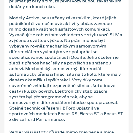
přijímat již brzy s tím, že první vozy budou zákazníkům
dodány na konci roku.
Modely Active jsou určeny zákazníkům, které jejich
podnikání či volnočasové aktivity občas zavedou
mimo dosah kvalitních asfaltových komunikací.
Vyznačují se robustním vzhledem ve stylu vozů SUV a
zvýšenou světlou výškou. Na přání mohou být
vybaveny rovněž mechanickým samosvorným
diferenciálem vyvinutým ve spolupráci se
specializovanou společností Quaife. Jeho účelem je
zlepšit přenos hnací síly na površích se sníženou
adhezí. Mechanický samosvorný diferenciál
automaticky přenáší hnací sílu na to kolo, které má v
daném okamžiku lepší trakci. Vozy díky tomu
suverénně zvládají nezpevněné silnice, šotolinové
cesty i kluzký povrch. Elektronický stabilizační
systém byl přeprogramován tak, aby se
samosvorným diferenciálem hladce spolupracoval.
Stejné technické řešení již Ford uplatnil ve
sportovních modelech Focus RS, Fiesta ST a Focus ST
z divize Ford Performance.
Vedle vyšší jistoty při jízdě mimo zpevněné silnice