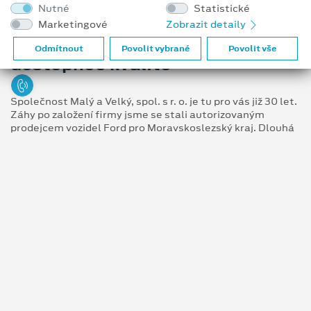
Nutné
Statistické
Marketingové
Zobrazit detaily
Nabízíme prověřenou a
Odmítnout
Povolit vybrané
Povolit vše
dostupnou kvalitu
Společnost Malý a Velký, spol. s r. o. je tu pro vás již 30 let.
Záhy po založení firmy jsme se stali autorizovaným
prodejcem vozidel Ford pro Moravskoslezský kraj. Dlouhá
léta pomáháme plnit vaše sny o moderních vozech, které
jsou vám i vaší rodině spolehlivým partnerem na cestách.
Tisíce spokojených klientů jsou motorem, který nás žene
kupředu.
Víme, že automobil mnohdy není jen spotřební věcí. Je to
také váš společník. Podrží vás v nečekaných dopravních
situacích, reprezentuje vás všude, kdekoliv se vydáte,
pomůže vám s těžkým nákupem, asistuje při parkování…
Zkrátka je tady pro vás každý den. Proto je nákup vozu
důležitým životním krokem.
Přijďte se poradit s výběrem vysněného automobilu s
odborníky. Podáme vám nejnovější a nejserióznější
informace o stávajících i nových modelech a poradíme