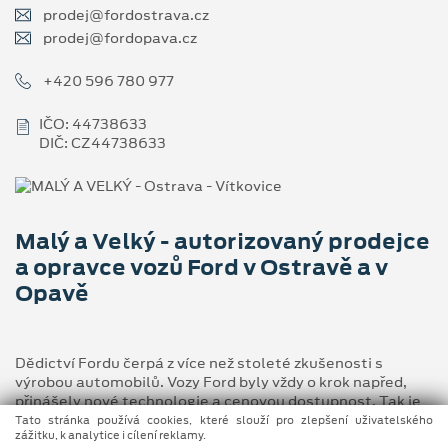
prodej@fordostrava.cz
prodej@fordopava.cz
+420 596 780 977
IČO: 44738633
DIČ: CZ44738633
Malý a Velký - autorizovaný prodejce
a opravce vozů Ford v Ostravě a v
Opavě
Dědictví Fordu čerpá z více než stoleté zkušenosti s
výrobou automobilů. Vozy Ford byly vždy o krok napřed,
přinášely nové technologie a cenovou dostupnost. Tak je
tomu dodnes.
Tato stránka používá cookies, které slouží pro zlepšení uživatelského
zážitku, k analytice i cílení reklamy.