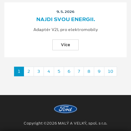
9. 5. 2026
NAJDI SVOU ENERGII.
Adaptér V2L pro elektromobily
Více
1
2
3
4
5
6
7
8
9
10
Copyright ©2026 MALÝ A VELKÝ, spol. s r.o.