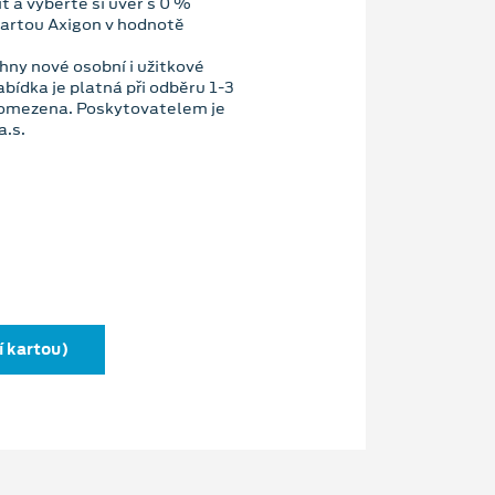
t a vyberte si úvěr s 0 %
kartou Axigon v hodnotě
hny nové osobní i užitkové
bídka je platná při odběru 1-3
 omezena. Poskytovatelem je
a.s.
í kartou)