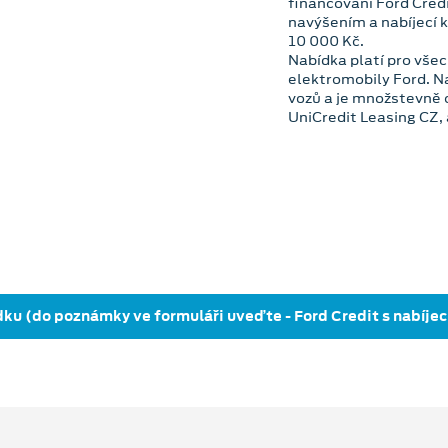
financování Ford Credi
navýšením a nabíjecí 
10 000 Kč.
Nabídka platí pro všec
elektromobily Ford. Na
vozů a je množstevně
UniCredit Leasing CZ, 
dku (do poznámky ve formuláři uveďte - Ford Credit s nabíjec