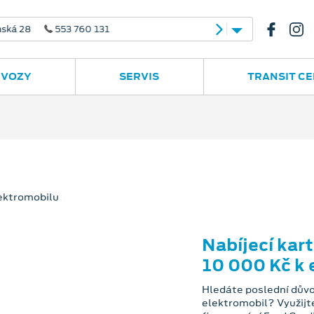
 28
553 760 131
 VOZY
SERVIS
TRANSIT C
Nabíjecí kar
10 000 Kč k 
Hledáte poslední důvo
elektromobil? Využijt