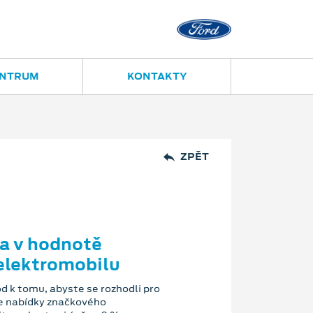
Ostrava - Vítkovice
Ruská 2877
ENTRUM
KONTAKTY
ZPĚT
ta v hodnotě
elektromobilu
d k tomu, abyste se rozhodli pro
e nabídky značkového