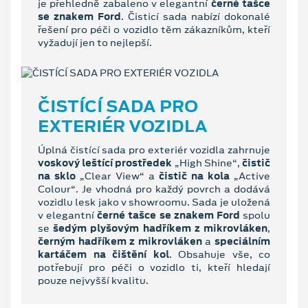
je přehledně zabaleno v elegantní
černé tašce
se znakem Ford
. Čisticí sada nabízí dokonalé
řešení pro péči o vozidlo těm zákazníkům, kteří
vyžadují jen to nejlepší.
ČISTÍCÍ SADA PRO
EXTERIÉR VOZIDLA
Úplná čistící sada pro exteriér vozidla zahrnuje
voskový leštící prostředek
„High Shine“,
čistič
na sklo
„Clear View“ a
čistič na kola
„Active
Colour“. Je vhodná pro každý povrch a dodává
vozidlu lesk jako v showroomu. Sada je uložená
v elegantní
černé tašce se znakem Ford
spolu
se
šedým plyšovým hadříkem z mikrovláken
,
černým hadříkem z mikrovláken
a
speciálním
kartáčem na čištění kol
. Obsahuje vše, co
potřebují pro péči o vozidlo ti, kteří hledají
pouze nejvyšší kvalitu.