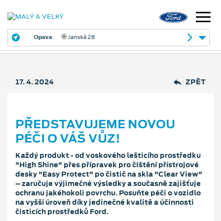
Opava
Janská 28
17. 4. 2024
ZPĚT
PŘEDSTAVUJEME NOVOU
PÉČI O VÁŠ VŮZ!
Každý produkt - od voskového lešticího prostředku
"High Shine" přes přípravek pro čištění přístrojové
desky "Easy Protect" po čistič na skla "Clear View"
– zaručuje výjimečné výsledky a současně zajišťuje
ochranu jakéhokoli povrchu. Posuňte péči o vozidlo
na vyšší úroveň díky jedinečné kvalitě a účinnosti
čisticích prostředků Ford.