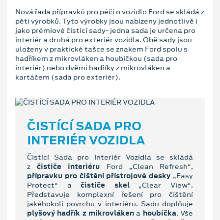
Nová řada přípravků pro péči o vozidlo Ford se skládá z
pěti výrobků. Tyto výrobky jsou nabízeny jednotlivě i
jako prémiové čisticí sady- jedna sada je určena pro
interiér a druhá pro exteriér vozidla. Obě sady jsou
uloženy v praktické tašce se znakem Ford spolu s
hadříkem z mikrovláken a houbičkou (sada pro
interiér) nebo dvěmi hadříky z mikrovláken a
kartáčem (sada pro exteriér).
ČISTÍCÍ SADA PRO
INTERIÉR VOZIDLA
Čistící Sada pro Interiér Vozidla se skládá
z
čističe interiéru
Ford „Clean Refresh“,
přípravku pro čištění přístrojové desky
„Easy
Protect“ a
čističe skel
„Clear View“.
Představuje komplexní řešení pro čištění
jakéhokoli povrchu v interiéru. Sadu doplňuje
plyšový hadřík z mikrovláken
a
houbička
. Vše