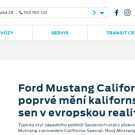
 28
553 760 131
 VOZY
SERVIS
TRANSIT C
Ford Mustang Califor
poprvé mění kaliforn
sen v evropskou reali
Typický styl západního pobřeží Spojených států překroči
Mustang v provedení California Special. Nový Mustang