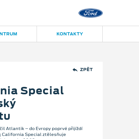
Ostrava - Vítkovice
Ruská 2877
ENTRUM
KONTAKTY
ZPĚT
nia Special
ský
tu
l Atlantik – do Evropy poprvé přijíždí
 California Special ztělesňuje