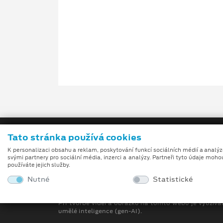
Tato stránka používá cookies
K personalizaci obsahu a reklam, poskytování funkcí sociálních médií a analý
svými partnery pro sociální média, inzerci a analýzy. Partneři tyto údaje moho
používáte jejich služby.
Nutné
Statistické
Obchodní podmínky
Při tvorbě videí a obrázků na tomto webu je využívá
umělé inteligence (gen-AI).