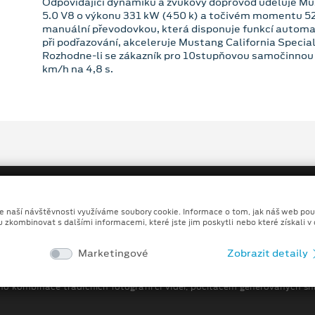
Odpovídající dynamiku a zvukový doprovod uděluje Mu
5.0 V8 o výkonu 331 kW (450 k) a točivém momentu 5
manuální převodovkou, která disponuje funkcí autom
při podřazování, akceleruje Mustang California Special
Rozhodne-li se zákazník pro 10stupňovou samočinnou 
km/h na 4,8 s.
ze naší návštěvnosti využíváme soubory cookie. Informace o tom, jak náš web pou
u zkombinovat s dalšími informacemi, které jste jim poskytli nebo které získali v
Copyright ©2026 MALÝ A VELKÝ, spol. s r.o.
Marketingové
Zobrazit detaily
Ochrana osobních údajů
Prohlášení o zpracování údaj
no kombinace tradičních fotografií či videí, počítačem generovaných sní