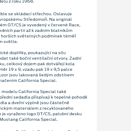
lu z roku 1968.
ble se skládací střechou. Oslavuje
evropskému Středomoří. Na originál
lém GT/CS je vyvedený v červené Race,
dních partií až k zadním blatníkům
 za horších světelných podmínek téměř
m světle.
cké doplňky, poukazující na sílu
dat také boční ventilační otvory. Zadní
uku, celkový dojem pak dotvářejí kola
měr 19 x 9, vzadu pak 19 x 9,5 palce
difuzor jsou lakovaná šedým odstínem
načením California Special.
 modelu California Special také
přední sedadla přispívají k tepelné pohodě
adla a dveřní výplně jsou částečně
ickým materiálem z recyklovaného
h je vyraženo logo GT/CS, palubní desku
Mustang California Special.