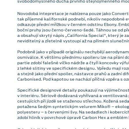
svobodomyslného ducha prvního stejnojmenného mode
Novodobá intepretace je nabízena pouze jako Converti
tak příjemné kalifornské podnebí, nikoliv nepodobné 
odkazuje přední mřížkou v černém odstínu Ebony. Emb
boční pruhy jsou černo-červeno-šedé. Táhnou se od pře
a obsahují skrytý nápis „California Special“, který je
neviditelný a zřetelně vystoupí až na přímém sluneční
Podobně jako v případě originálu nechybějí aerodynami
osmiválce. K většímu přednímu spoileru lze na přání do
partie zdobí falešné víčko nádrže a čtyři koncovky výf
z lehké slitiny ve specifickém designu. Vpředu mají roz
a stejně jako přední spoiler, nástavce prahů a zadní 
Carbonised. Pod kapotou se nachází příčná vzpěra s oz
Specifické designové detaily poukazují na výjimečnost
v interiéru. Sériově dodávaná vyhřívaná a ventilovaná 
cestujících při jízdě se staženou střechou. Kožená sed
potažena šedým syntetickým velurem Miko® – ekolog
polyesteru – s červenými švy. Na sedadlech i kobercíc
zdobí hliník v povrchové úpravě Carbon Hex a emblém 