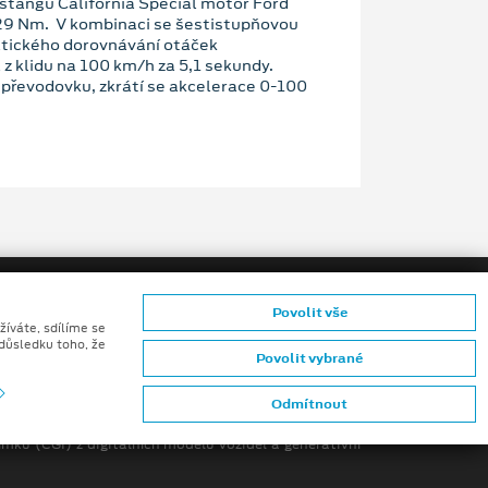
stangu California Special motor Ford
29 Nm. V kombinaci se šestistupňovou
atického dorovnávání otáček
 z klidu na 100 km/h za 5,1 sekundy.
převodovku, zkrátí se akcelerace 0-100
Povolit vše
žíváte, sdílíme se
 důsledku toho, že
Povolit vybrané
ů konečných zákazníků
Odmítnout
mků (CGI) z digitálních modelů vozidel a generativní