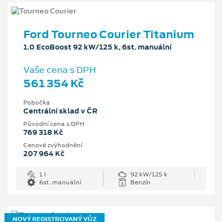
Ford Tourneo Courier Titanium
1.0 EcoBoost 92 kW/125 k, 6st. manuální
Vaše cena s DPH
561 354 Kč
Pobočka
Centrální sklad v ČR
Původní cena s DPH
769 318 Kč
Cenové zvýhodnění
207 964 Kč
1 l
92 kW/125 k
6st. manuální
Benzín
NOVÝ REGISTROVANÝ VŮZ