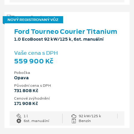
NOVÝ REGISTROVANÝ VŮZ
Ford Tourneo Courier Titanium
1.0 EcoBoost 92 kW/125 k, 6st. manuální
Vaše cena s DPH
559 900 Kč
Pobočka
Opava
Původní cena s DPH
731 808 Kč
Cenové zvýhodnění
171 908 Kč
1 l
92 kW/125 k
6st. manuální
Benzín