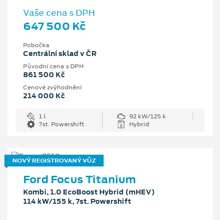
Vaše cena s DPH
647 500 Kč
Pobočka
Centrální sklad v ČR
Původní cena s DPH
861 500 Kč
Cenové zvýhodnění
214 000 Kč
1 l
92 kW/125 k
7st. Powershift
Hybrid
NOVÝ REGISTROVANÝ VŮZ
Ford Focus Titanium
Kombi, 1.0 EcoBoost Hybrid (mHEV)
114 kW/155 k, 7st. Powershift