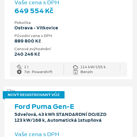
Vaše cena s DPH
649 554 Kč
Pobočka
Ostrava - Vítkovice
Původní cena s DPH
889 800 Kč
Cenové zvýhodnění
240 246 Kč
1 l
114 kW/155 k
7st. Powershift
Benzín
NOVÝ REGISTROVANÝ VŮZ
Ford Puma Gen-E
5dveřová, 43 kWh STANDARDNÍ DOJEZD
123 kW/168 k, Automatická 1stupňová
Vaše cena s DPH