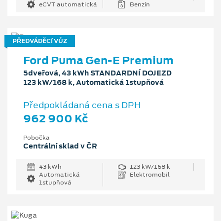
eCVT automatická
Benzín
PŘEDVÁDĚCÍ VŮZ
Ford Puma Gen-E Premium
5dveřová, 43 kWh STANDARDNÍ DOJEZD
123 kW/168 k, Automatická 1stupňová
Předpokládaná cena s DPH
962 900 Kč
Pobočka
Centrální sklad v ČR
43 kWh
123 kW/168 k
Automatická
Elektromobil
1stupňová