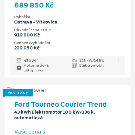
689 850 Kč
Pobočka
Ostrava - Vítkovice
Původní cena s DPH
919 800 Kč
Cenové zvýhodnění
229 950 Kč
43 kWh
123 kW/168 k
Automatická
Elektromobil
1stupňová
FAST LANE
Ford Tourneo Courier Trend
43 kWh Elektromotor 100 kW/136 k,
automatická
Vaše cena s