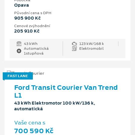
Pobočka
Opava
Původní cena s DPH
905 900 Kč
Cenové zvýhodnění
205 910 Kč
43 kWh
123 kW/168 k
Automatická
Elektromobil
1stupňová
FAST LANE
Ford Transit Courier Van Trend
L1
43 kWh Elektromotor 100 kW/136 k,
automatická
Vaše cena s
700 590 Kč