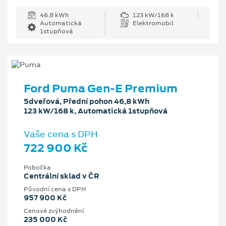
46.8 kWh
123 kW/168 k
Automatická
Elektromobil
1stupňová
Ford Puma Gen-E Premium
5dveřová, Přední pohon 46,8 kWh
123 kW/168 k, Automatická 1stupňová
Vaše cena s DPH
722 900 Kč
Pobočka
Centrální sklad v ČR
Původní cena s DPH
957 900 Kč
Cenové zvýhodnění
235 000 Kč