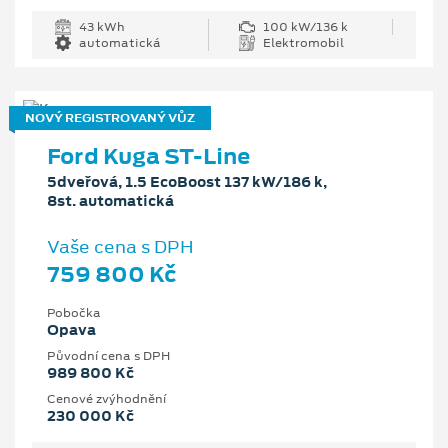
43 kWh
100 kW/136 k
automatická
Elektromobil
NOVÝ REGISTROVANÝ VŮZ
Ford Kuga ST-Line
5dveřová, 1.5 EcoBoost 137 kW/186 k,
8st. automatická
Vaše cena s DPH
759 800 Kč
Pobočka
Opava
Původní cena s DPH
989 800 Kč
Cenové zvýhodnění
230 000 Kč