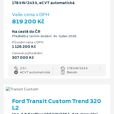
178 kW/243 k, eCVT automatická
Vaše cena s DPH
819 200 Kč
Na cestě do ČR
Předběžný termín dodání: 34. týden 2026
Původní cena s DPH
1 126 200 Kč
Cenové zvýhodnění
307 000 Kč
2.5 l
178 kW/243 k
eCVT automatická
Benzín
Ford Transit Custom Trend 320
L2