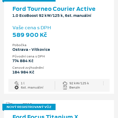
Ford Tourneo Courier Active
1.0 EcoBoost 92 kW/125 k, 6st. manuální
Vaše cena s DPH
589 900 Kč
Pobočka
Ostrava - Vítkovice
Původní cena s DPH
774 884 Kč
Cenové zvýhodnění
184 984 Kč
1 l
92 kW/125 k
6st. manuální
Benzín
NOVÝ REGISTROVANÝ VŮZ
Ford Focus Titanium X