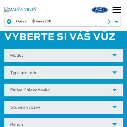
Opava
Janská 28
VYBERTE SI VÁŠ VŮZ
Model
Typ karoserie
Palivo / převodovka
Stupeň výbavy
Pohon