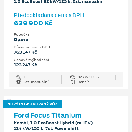
1.0 EcoBoost 92 kW/125 k, 6st. manuální
Předpokládaná cena s DPH
639 900 Kč
Pobočka
Opava
Původní cena s DPH
763 147 Kč
Cenové zvýhodnění
123 247 Kč
1 l
92 kW/125 k
6st. manuální
Benzín
NOVÝ REGISTROVANÝ VŮZ
Ford Focus Titanium
Kombi, 1.0 EcoBoost Hybrid (mHEV)
114 kW/155 k, 7st. Powershift