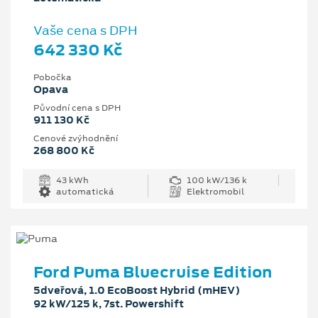
Vaše cena s DPH
642 330 Kč
Pobočka
Opava
Původní cena s DPH
911 130 Kč
Cenové zvýhodnění
268 800 Kč
43 kWh
100 kW/136 k
automatická
Elektromobil
Ford Puma Bluecruise Edition
5dveřová, 1.0 EcoBoost Hybrid (mHEV)
92 kW/125 k, 7st. Powershift