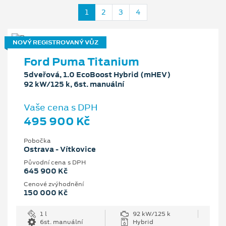
1
2
3
4
NOVÝ REGISTROVANÝ VŮZ
Ford Puma Titanium
5dveřová, 1.0 EcoBoost Hybrid (mHEV)
92 kW/125 k, 6st. manuální
Vaše cena s DPH
495 900 Kč
Pobočka
Ostrava - Vítkovice
Původní cena s DPH
645 900 Kč
Cenové zvýhodnění
150 000 Kč
1 l
92 kW/125 k
6st. manuální
Hybrid