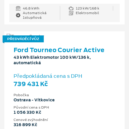
46.8 kWh
123 kW/168 k
Automatická
Elektromobil
1stupňová
PŘEDVÁDĚCÍ VŮZ
Ford Tourneo Courier Active
43 kWh Elektromotor 100 kW/136 k,
automatická
Předpokládaná cena s DPH
739 431 Kč
Pobočka
Ostrava - Vítkovice
Původní cena s DPH
1 056 330 Kč
Cenové zvýhodnění
316 899 Kč