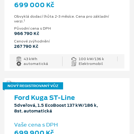
699 000 Kč
Obvyklá dodací lhůta 2-3 měsíce. Cena pro základní
1
verzi.
Původní cena s DPH
966 790 Kč
Cenové zvýhodnění
267 790 Kč
43 kWh
100 kW/136 k
automatická
Elektromobil
NOVÝ REGISTROVANÝ VŮZ
Ford Kuga ST-Line
5dveřová, 1.5 EcoBoost 137 kW/186 k,
8st. automatická
Vaše cena s DPH
699 900 Kč