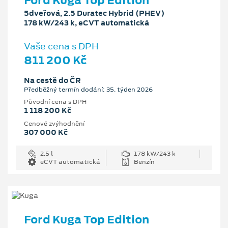
Ford Kuga Top Edition
5dveřová, 2.5 Duratec Hybrid (PHEV)
178 kW/243 k, eCVT automatická
Vaše cena s DPH
811 200 Kč
Na cestě do ČR
Předběžný termín dodání: 35. týden 2026
Původní cena s DPH
1 118 200 Kč
Cenové zvýhodnění
307 000 Kč
2.5 l
178 kW/243 k
eCVT automatická
Benzín
Ford Kuga Top Edition