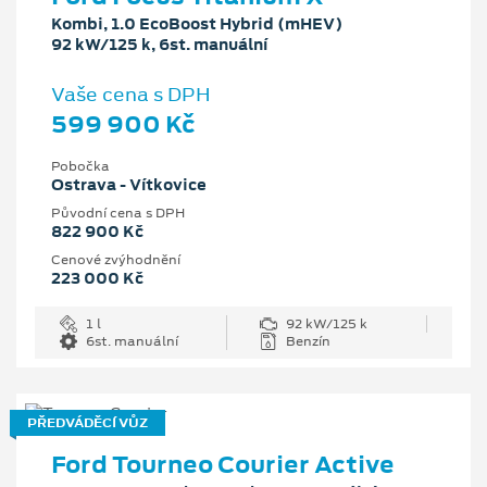
Kombi, 1.0 EcoBoost Hybrid (mHEV)
92 kW/125 k, 6st. manuální
Vaše cena s DPH
599 900 Kč
Pobočka
Ostrava - Vítkovice
Původní cena s DPH
822 900 Kč
Cenové zvýhodnění
223 000 Kč
1 l
92 kW/125 k
6st. manuální
Benzín
PŘEDVÁDĚCÍ VŮZ
Ford Tourneo Courier Active