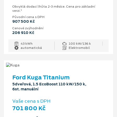
Obvyklá dodací lhůta 2-3 měsíce. Cena pro základní
1
verzi.
Původní cena s DPH
907 500 Kč
Cenové zvýhodnění
206 910 Kč
43 kWh
100 kW/136 k
automatická
Elektromobil
Ford Kuga Titanium
5dveřová, 1.5 EcoBoost 110 kW/150 k,
6st. manuální
Vaše cena s DPH
701 800 Kč