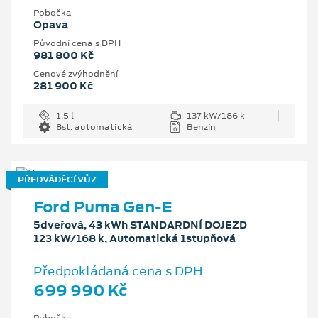
Pobočka
Opava
Původní cena s DPH
981 800 Kč
Cenové zvýhodnění
281 900 Kč
1.5 l
137 kW/186 k
8st. automatická
Benzín
PŘEDVÁDĚCÍ VŮZ
Ford Puma Gen-E
5dveřová, 43 kWh STANDARDNÍ DOJEZD
123 kW/168 k, Automatická 1stupňová
Předpokládaná cena s DPH
699 990 Kč