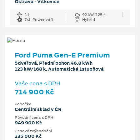
Ostrava - Vítkovice
1 l
92 kW/125 k
7st. Powershift
Hybrid
Ford Puma Gen-E Premium
5dveřová, Přední pohon 46,8 kWh
123 kW/168 k, Automatická 1stupňová
Vaše cena s DPH
714 900 Kč
Pobočka
Centrální sklad v ČR
Původní cena s DPH
949 900 Kč
Cenové zvýhodnění
235 000 Kč