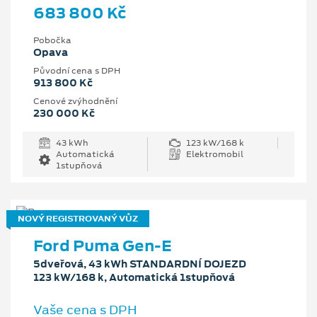
683 800 Kč
Pobočka
Opava
Původní cena s DPH
913 800 Kč
Cenové zvýhodnění
230 000 Kč
43 kWh
123 kW/168 k
Automatická
Elektromobil
1stupňová
NOVÝ REGISTROVANÝ VŮZ
Ford Puma Gen-E
5dveřová, 43 kWh STANDARDNÍ DOJEZD
123 kW/168 k, Automatická 1stupňová
Vaše cena s DPH