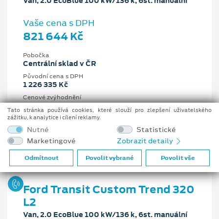
Van, 2.0 EcoBlue 100 kW/136 k, 6st. manuální
Vaše cena s DPH
821 644 Kč
Pobočka
Centrální sklad v ČR
Původní cena s DPH
1 226 335 Kč
Cenové zvýhodnění
404 691 Kč
Tato stránka používá cookies, které slouží pro zlepšení uživatelského
zážitku, k analytice i cílení reklamy.
2 l
100 kW/136 k
Nutné
Statistické
6st. manuální
Nafta
Marketingové
Zobrazit detaily
Odmítnout
Povolit vybrané
Povolit vše
Ford Transit Custom Trend 320
L2
Van, 2.0 EcoBlue 100 kW/136 k, 6st. manuální