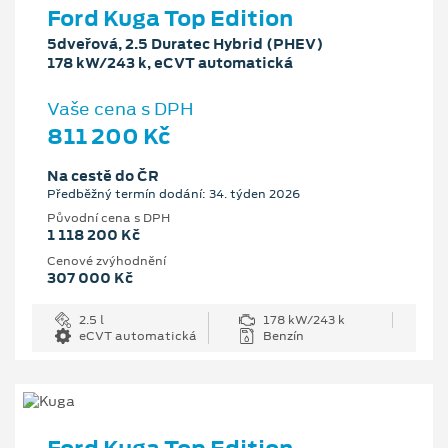
Ford Kuga Top Edition
5dveřová, 2.5 Duratec Hybrid (PHEV)
178 kW/243 k, eCVT automatická
Vaše cena s DPH
811 200 Kč
Na cestě do ČR
Předběžný termín dodání: 34. týden 2026
Původní cena s DPH
1 118 200 Kč
Cenové zvýhodnění
307 000 Kč
2.5 l
178 kW/243 k
eCVT automatická
Benzín