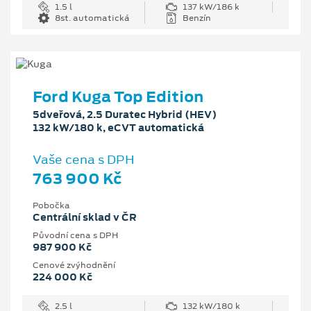
1.5 l
137 kW/186 k
8st. automatická
Benzín
Ford Kuga Top Edition
5dveřová, 2.5 Duratec Hybrid (HEV)
132 kW/180 k, eCVT automatická
Vaše cena s DPH
763 900 Kč
Pobočka
Centrální sklad v ČR
Původní cena s DPH
987 900 Kč
Cenové zvýhodnění
224 000 Kč
2.5 l
132 kW/180 k