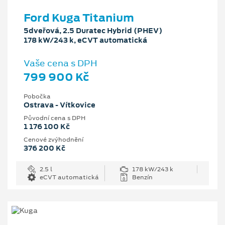
Ford Kuga Titanium
5dveřová, 2.5 Duratec Hybrid (PHEV)
178 kW/243 k, eCVT automatická
Vaše cena s DPH
799 900 Kč
Pobočka
Ostrava - Vítkovice
Původní cena s DPH
1 176 100 Kč
Cenové zvýhodnění
376 200 Kč
2.5 l
178 kW/243 k
eCVT automatická
Benzín