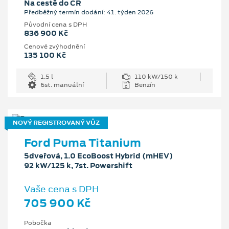
Na cestě do ČR
Předběžný termín dodání: 41. týden 2026
Původní cena s DPH
836 900 Kč
Cenové zvýhodnění
135 100 Kč
1.5 l
110 kW/150 k
6st. manuální
Benzín
NOVÝ REGISTROVANÝ VŮZ
Ford Puma Titanium
5dveřová, 1.0 EcoBoost Hybrid (mHEV)
92 kW/125 k, 7st. Powershift
Vaše cena s DPH
705 900 Kč
Pobočka