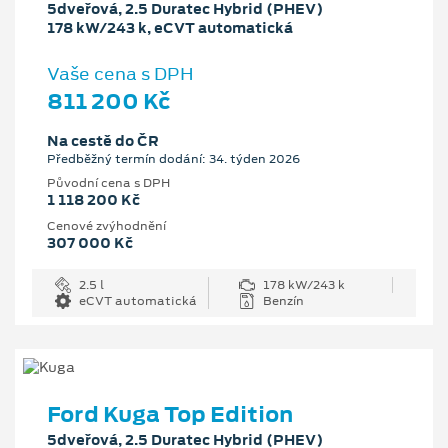
5dveřová, 2.5 Duratec Hybrid (PHEV)
178 kW/243 k, eCVT automatická
Vaše cena s DPH
811 200 Kč
Na cestě do ČR
Předběžný termín dodání: 34. týden 2026
Původní cena s DPH
1 118 200 Kč
Cenové zvýhodnění
307 000 Kč
2.5 l
178 kW/243 k
eCVT automatická
Benzín
Ford Kuga Top Edition
5dveřová, 2.5 Duratec Hybrid (PHEV)