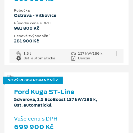
Pobočka
Ostrava - Vítkovice
Původní cena s DPH
981 800 Kč
Cenové zvýhodnění
281 900 Kč
1.5 l
137 kW/186 k
8st. automatická
Benzín
NOVÝ REGISTROVANÝ VŮZ
Ford Kuga ST-Line
5dveřová, 1.5 EcoBoost 137 kW/186 k,
8st. automatická
Vaše cena s DPH
699 900 Kč