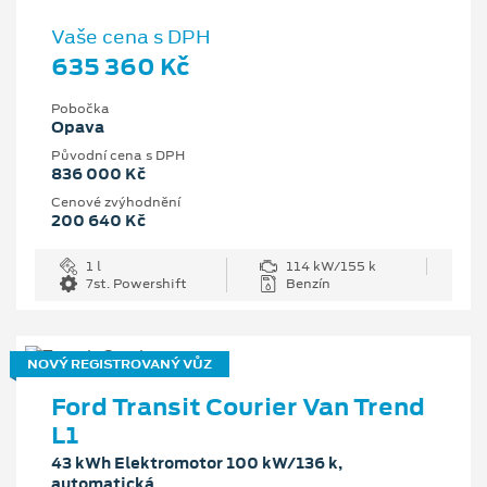
Vaše cena s DPH
635 360 Kč
Pobočka
Opava
Původní cena s DPH
836 000 Kč
Cenové zvýhodnění
200 640 Kč
1 l
114 kW/155 k
7st. Powershift
Benzín
NOVÝ REGISTROVANÝ VŮZ
Ford Transit Courier Van Trend
L1
43 kWh Elektromotor 100 kW/136 k,
automatická