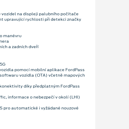
vozidel na displeji palubního počítače
nt upravující rychlosti při detekci značky
ho manévru
mera
ích a zadních dveří
 5G
vozidla pomocí mobilní aplikace FordPass
 softwaru vozidla (OTA) včetně mapových
konektivity díky předplatným FordPass
fic, informace o nebezpečí v okolí (LHI)
OS pro automatické i vyžádané nouzové