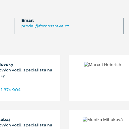
Email
prodej@fordostrava.cz
dovský
ových vozů, specialista na
ozy
1 374 904
Labaj
ových vozů, specialista na