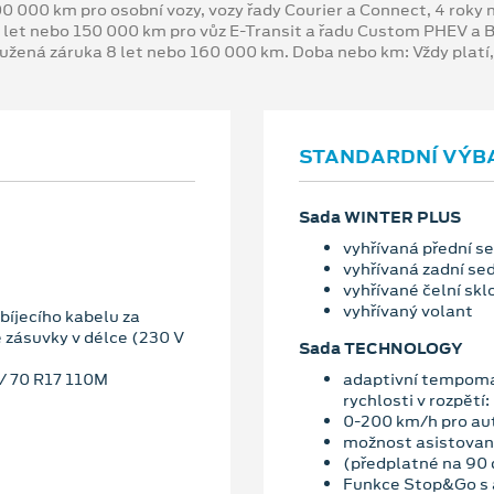
00 000 km pro osobní vozy, vozy řady Courier a Connect, 4 rok
 let nebo 150 000 km pro vůz E-Transit a řadu Custom PHEV a
oužená záruka 8 let nebo 160 000 km. Doba nebo km: Vždy platí
STANDARDNÍ VÝB
Sada WINTER PLUS
vyhřívaná přední s
vyhřívaná zadní se
vyhřívané čelní skl
vyhřívaný volant
íjecího kabelu za
e zásuvky v délce (230 V
Sada TECHNOLOGY
5/ 70 R17 110M
adaptivní tempoma
rychlosti v rozpětí:
0-200 km/h pro au
možnost asistované
(předplatné na 90 
Funkce Stop&Go s a