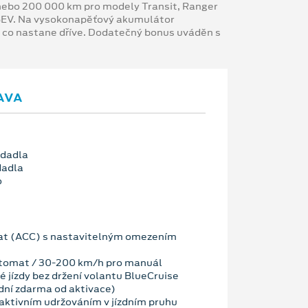
y nebo 200 000 km pro modely Transit, Ranger
 BEV. Na vysokonapěťový akumulátor
, co nastane dříve. Dodatečný bonus uváděn s
AVA
edadla
dadla
o
t (ACC) s nastavitelným omezením
tomat / 30-200 km/h pro manuál
 jízdy bez držení volantu BlueCruise
dní zdarma od aktivace)
ktivním udržováním v jízdním pruhu