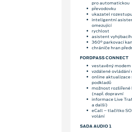
pro automatickou
převodovku
ukazatel rozestupu 
inteligentní asiste
omezující
rychlost
asistent vyhýbací
360° parkovací ka
chrániče hran předn
FORDPASS CONNECT
vestavěný modem
vzdálené ovládání 
online aktualizace
podkladů
možnost rozšířené 
(např. dopravní
informace Live Traf
a další)
eCall – tlačítko S
volání
SADA AUDIO 1