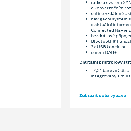
rádio a systém SYN
a konverzačním ro
online vzdálené ak
navigační systém s
o aktuální informa
Connected Nav je z
bezdrátové připoje
Bluetooth® hands
2x USB konektor
příjem DAB+
Digitální přístrojový štít
12,3" barevný displ
integrovaný s mu
Zobrazit další výbavu