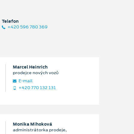
Telefon
+420 596 780 369
Marcel Heinrich
prodejce nových vozů
E‑mail
+420 770 132 131
Monika Mihoková
administrátorka prodeje,