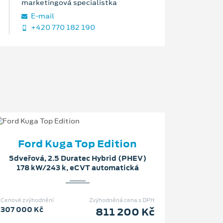
marketingová specialistka
E‑mail
+420 770 182 190
Ford Kuga Top Edition
5dveřová, 2.5 Duratec Hybrid (PHEV)
178 kW/243 k, eCVT automatická
Cenové zvýhodnění
Zvýhodněná cena s DPH
307 000 Kč
811 200 Kč