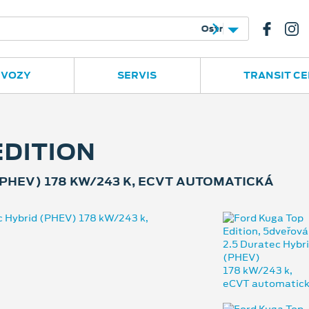
e
Ruská 2877
596 780 977
 VOZY
SERVIS
TRANSIT C
EDITION
PHEV) 178 KW/243 K, ECVT AUTOMATICKÁ