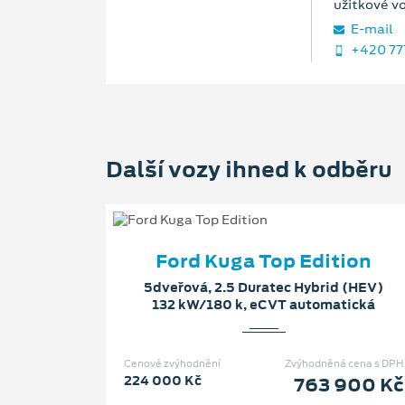
užitkové v
E‑mail
+420 77
Další vozy ihned k odběru
Ford Kuga Top Edition
5dveřová, 2.5 Duratec Hybrid (HEV)
132 kW/180 k, eCVT automatická
Cenové zvýhodnění
Zvýhodněná cena s DPH
224 000 Kč
763 900 Kč