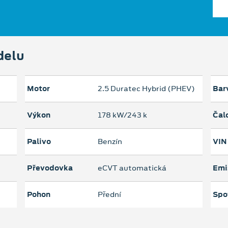
delu
Motor
2.5 Duratec Hybrid (PHEV)
Bar
Výkon
178 kW/243 k
Čal
Palivo
Benzín
VIN
Převodovka
eCVT automatická
Emi
Pohon
Přední
Spo