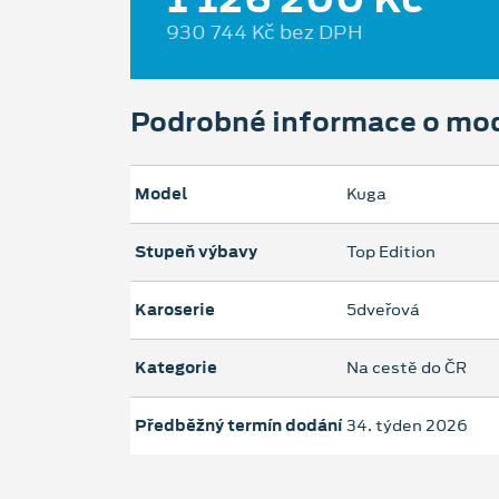
930 744 Kč bez DPH
Podrobné informace o mo
Model
Kuga
Stupeň výbavy
Top Edition
Karoserie
5dveřová
Kategorie
Na cestě do ČR
Předběžný termín dodání
34. týden 2026