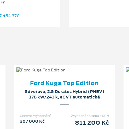
ozy
7 454 370
Ford Kuga Top Edition
5dveřová, 2.5 Duratec Hybrid (PHEV)
178 kW/243 k, eCVT automatická
Cenové zvýhodnění
Zvýhodněná cena s DPH
307 000 Kč
811 200 Kč