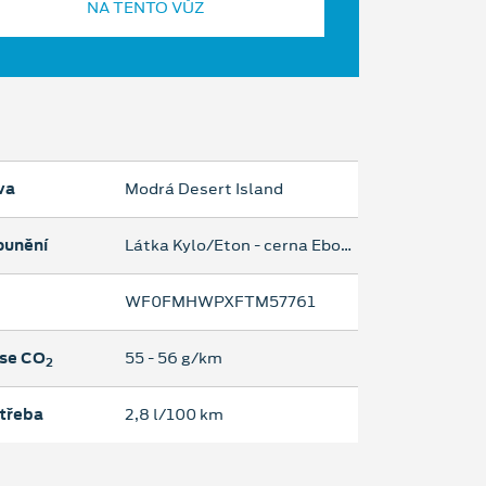
NA TENTO VŮZ
va
Modrá Desert Island
ounění
Látka Kylo/Eton - cerna Ebony
WF0FMHWPXFTM57761
se CO
55 ‐ 56 g/km
2
třeba
2,8 l/100 km