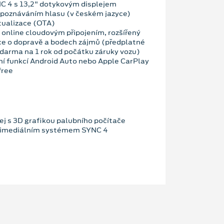
C 4 s 13,2" dotykovým displejem
zpoznáváním hlasu (v českém jazyce)
tualizace (OTA)
 online cloudovým připojením, rozšířený
ce o dopravě a bodech zájmů (předplatné
darma na 1 rok od počátku záruky vozu)
ní funkcí Android Auto nebo Apple CarPlay
free
ej s 3D grafikou palubního počítače
ltimediálním systémem SYNC 4