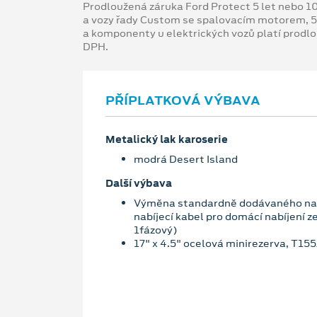
Prodloužená záruka Ford Protect 5 let nebo 1
a vozy řady Custom se spalovacím motorem, 5
a komponenty u elektrických vozů platí prodl
DPH.
PŘÍPLATKOVÁ VÝBAVA
Metalický lak karoserie
modrá Desert Island
Další výbava
Výměna standardně dodávaného nab
nabíjecí kabel pro domácí nabíjení z
1fázový)
17" x 4.5" ocelová minirezerva, T15