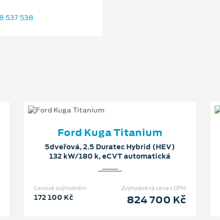
8 537 538
Ford Kuga Titanium
5dveřová, 2.5 Duratec Hybrid (HEV)
132 kW/180 k, eCVT automatická
Cenové zvýhodnění
Zvýhodněná cena s DPH
172 100 Kč
824 700 Kč