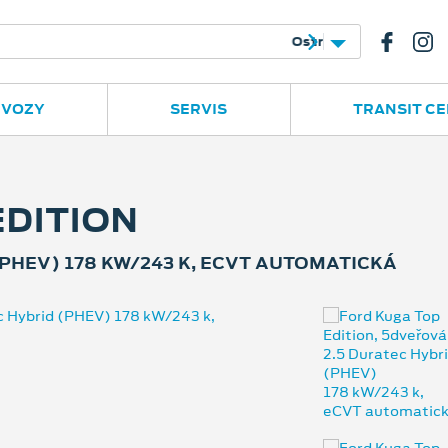
e
Ruská 2877
596 780 977
 VOZY
SERVIS
TRANSIT C
EDITION
PHEV) 178 KW/243 K, ECVT AUTOMATICKÁ