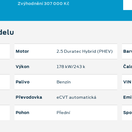
Zvýhodnění 307 000 Kč
delu
Motor
2.5 Duratec Hybrid (PHEV)
Bar
Výkon
178 kW/243 k
Čal
Palivo
Benzín
VIN
Převodovka
eCVT automatická
Emi
Pohon
Přední
Spo