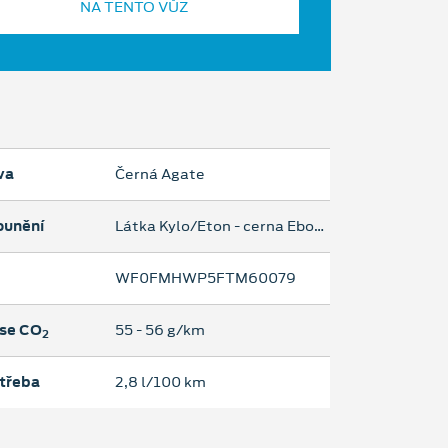
NA TENTO VŮZ
va
Černá Agate
ounění
Látka Kylo/Eton - cerna Ebony
WF0FMHWP5FTM60079
se CO
55 ‐ 56 g/km
2
třeba
2,8 l/100 km