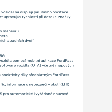
vozidel na displeji palubního počítače
nt upravující rychlosti při detekci značky
ho manévru
mera
ích a zadních dveří
 5G
vozidla pomocí mobilní aplikace FordPass
 softwaru vozidla (OTA) včetně mapových
konektivity díky předplatným FordPass
fic, informace o nebezpečí v okolí (LHI)
OS pro automatické i vyžádané nouzové