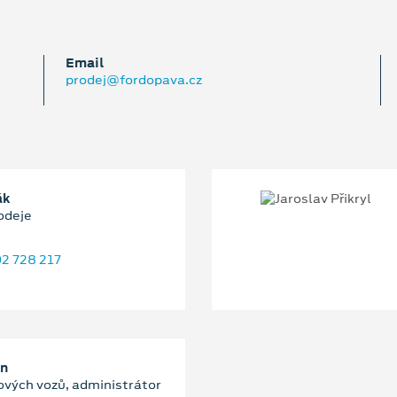
Email
prodej@fordopava.cz
ák
odeje
2 728 217
an
ových vozů, administrátor