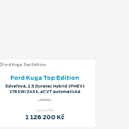
Ford Kuga Top Edition
5dveřová, 2.5 Duratec Hybrid (PHEV)
178 kW/243 k, eCVT automatická
Cena s DPH
1 126 200 Kč