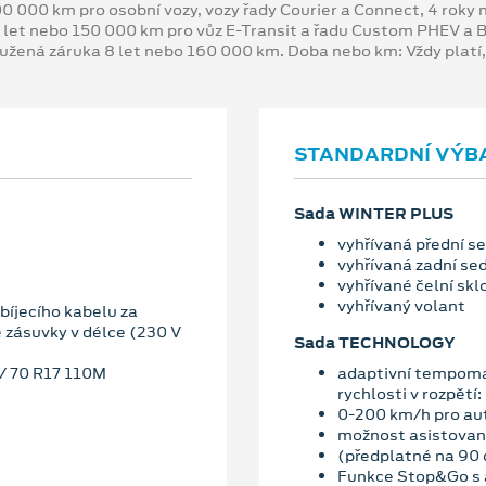
00 000 km pro osobní vozy, vozy řady Courier a Connect, 4 rok
 let nebo 150 000 km pro vůz E-Transit a řadu Custom PHEV a
oužená záruka 8 let nebo 160 000 km. Doba nebo km: Vždy platí
STANDARDNÍ VÝB
Sada WINTER PLUS
vyhřívaná přední s
vyhřívaná zadní se
vyhřívané čelní skl
vyhřívaný volant
íjecího kabelu za
e zásuvky v délce (230 V
Sada TECHNOLOGY
5/ 70 R17 110M
adaptivní tempoma
rychlosti v rozpětí:
0-200 km/h pro au
možnost asistované
(předplatné na 90 
Funkce Stop&Go s a