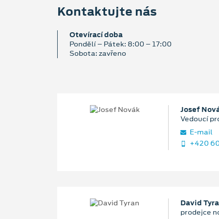
Kontaktujte nás
Otevírací doba
Pondělí – Pátek: 8:00 – 17:00
Sobota: zavřeno
Josef Nov
Vedoucí pr
E‑mail
+420 60
David Tyr
prodejce n