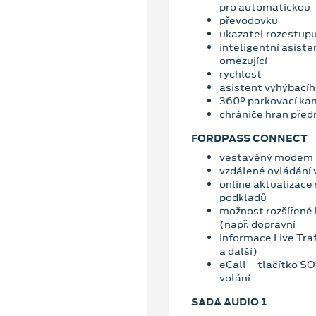
pro automatickou
převodovku
ukazatel rozestupu 
inteligentní asiste
omezující
rychlost
asistent vyhýbací
360° parkovací ka
chrániče hran předn
FORDPASS CONNECT
vestavěný modem
vzdálené ovládání 
online aktualizace
podkladů
možnost rozšířené 
(např. dopravní
informace Live Traf
a další)
eCall – tlačítko S
volání
SADA AUDIO 1