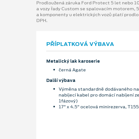
Prodloužená záruka Ford Protect 5 let nebo 1
a vozy řady Custom se spalovacím motorem, 5
a komponenty u elektrických vozů platí prodl
DPH.
PŘÍPLATKOVÁ VÝBAVA
Metalický lak karoserie
černá Agate
Další výbava
Výměna standardně dodávaného nab
nabíjecí kabel pro domácí nabíjení z
1fázový)
17" x 4.5" ocelová minirezerva, T15