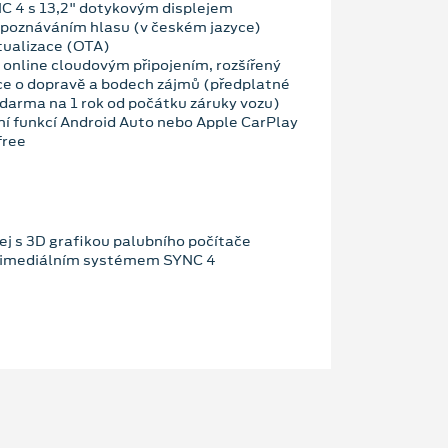
C 4 s 13,2" dotykovým displejem
zpoznáváním hlasu (v českém jazyce)
tualizace (OTA)
 online cloudovým připojením, rozšířený
ce o dopravě a bodech zájmů (předplatné
darma na 1 rok od počátku záruky vozu)
ní funkcí Android Auto nebo Apple CarPlay
free
ej s 3D grafikou palubního počítače
ltimediálním systémem SYNC 4