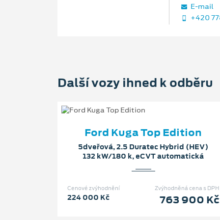
E‑mail
+420 77
Další vozy ihned k odběru
Ford Kuga Top Edition
5dveřová, 2.5 Duratec Hybrid (HEV)
132 kW/180 k, eCVT automatická
Cenové zvýhodnění
Zvýhodněná cena s DPH
224 000 Kč
763 900 Kč