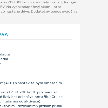
y nebo 200 000 km pro modely Transit, Ranger
 BEV. Na vysokonapěťový akumulátor
, co nastane dříve. Dodatečný bonus uváděn s
AVA
edadla
dadla
o
t (ACC) s nastavitelným omezením
tomat / 30-200 km/h pro manuál
 jízdy bez držení volantu BlueCruise
dní zdarma od aktivace)
ktivním udržováním v jízdním pruhu