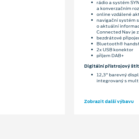
rádio a systém SYN
a konverzačním ro
online vzdálené ak
navigační systém s
o aktuální informa
Connected Nav je z
bezdrátové připoje
Bluetooth® hands
2x USB konektor
příjem DAB+
Digitální přístrojový štít
12,3" barevný displ
integrovaný s mu
Zobrazit další výbavu