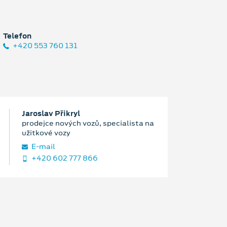
Telefon
+420 553 760 131
Jaroslav Přikryl
prodejce nových vozů, specialista na
užitkové vozy
E‑mail
+420 602 777 866