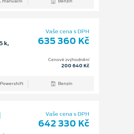
. manuální
Benzín
Vaše cena s DPH
635 360 Kč
 k,
Cenové zvýhodnění
200 640 Kč
 Powershift
Benzín
d
Vaše cena s DPH
642 330 Kč