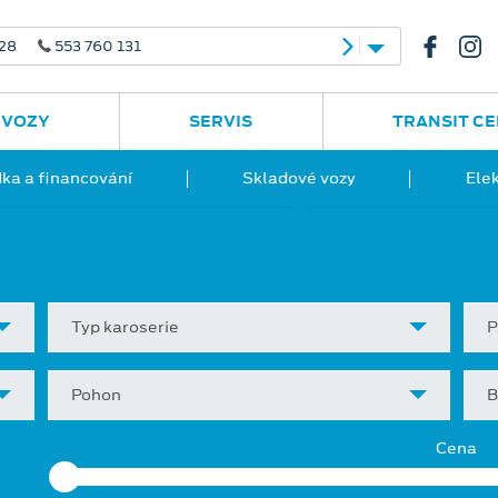
 28
553 760 131
 VOZY
SERVIS
TRANSIT C
ka a financování
Skladové vozy
Ele
Typ karoserie
P
Pohon
B
Cena