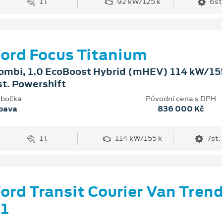
1 l
92 kW/125 k
6st
ord Focus Titanium
ombi, 1.0 EcoBoost Hybrid (mHEV) 114 kW/155
st. Powershift
bočka
Původní cena s DPH
pava
836 000 Kč
1 l
114 kW/155 k
7st.
ord Transit Courier Van Tren
1