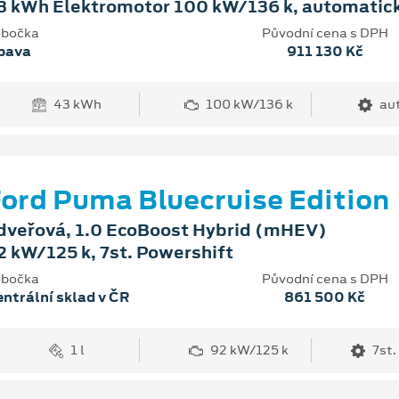
3 kWh Elektromotor 100 kW/136 k, automatic
bočka
Původní cena s DPH
pava
911 130 Kč
43 kWh
100 kW/136 k
au
ord Puma Bluecruise Edition
dveřová, 1.0 EcoBoost Hybrid (mHEV)
2 kW/125 k, 7st. Powershift
bočka
Původní cena s DPH
ntrální sklad v ČR
861 500 Kč
1 l
92 kW/125 k
7st.