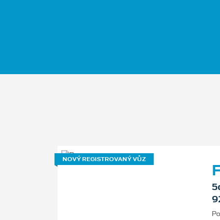
NOVÝ REGISTROVANÝ VŮZ
F
5
9
Po