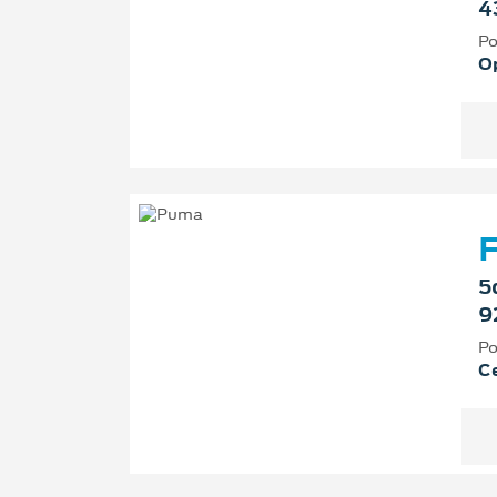
4
Po
O
F
5
9
Po
Ce