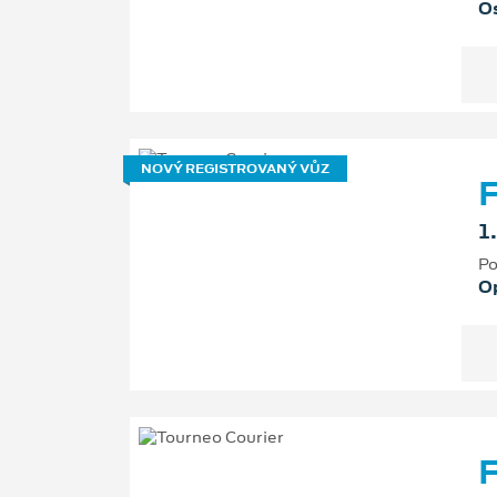
Os
NOVÝ REGISTROVANÝ VŮZ
F
1
Po
O
F