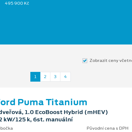
495 900 Kč
Zobrazit ceny včet
1
2
3
4
ord Puma Titanium
dveřová, 1.0 EcoBoost Hybrid (mHEV)
2 kW/125 k, 6st. manuální
bočka
Původní cena s DPH