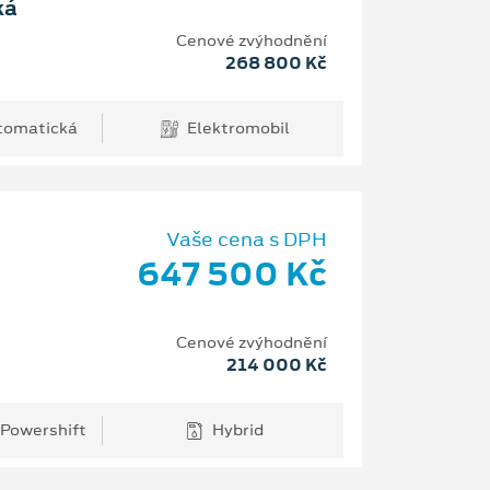
ká
Cenové zvýhodnění
268 800 Kč
tomatická
Elektromobil
Vaše cena s DPH
647 500 Kč
Cenové zvýhodnění
214 000 Kč
 Powershift
Hybrid