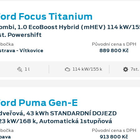
ord Focus Titanium
ombi, 1.0 EcoBoost Hybrid (mHEV) 114 kW/155
st. Powershift
bočka
Původní cena s DPH
trava - Vítkovice
889 800 Kč
1 l
114 kW/155 k
7st.
Ford Puma Gen-E
dveřová, 43 kWh STANDARDNÍ DOJEZD
23 kW/168 k, Automatická 1stupňová
bočka
Původní cena s DPH
pava
913 800 Kč