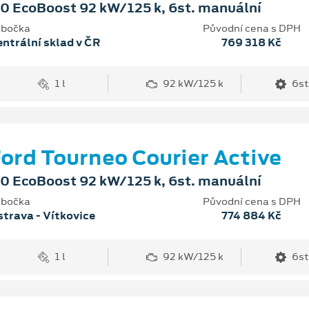
.0 EcoBoost 92 kW/125 k, 6st. manuální
bočka
Původní cena s DPH
ntrální sklad v ČR
769 318 Kč
1 l
92 kW/125 k
6st
ord Tourneo Courier Active
.0 EcoBoost 92 kW/125 k, 6st. manuální
bočka
Původní cena s DPH
trava - Vítkovice
774 884 Kč
1 l
92 kW/125 k
6st