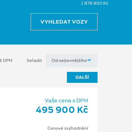
1 878 800 Kč
VYHLEDAT VOZY
ně DPH
Seřadit
DALŠÍ
Vaše cena s DPH
495 900 Kč
Cenové zvýhodnění