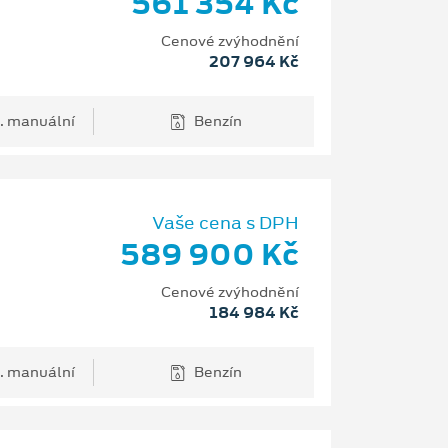
561 354 Kč
Cenové zvýhodnění
207 964 Kč
. manuální
Benzín
Vaše cena s DPH
589 900 Kč
Cenové zvýhodnění
184 984 Kč
. manuální
Benzín