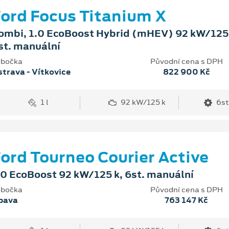
ord Focus Titanium X
ombi, 1.0 EcoBoost Hybrid (mHEV) 92 kW/125 
st. manuální
bočka
Původní cena s DPH
trava - Vítkovice
822 900 Kč
1 l
92 kW/125 k
6st
ord Tourneo Courier Active
.0 EcoBoost 92 kW/125 k, 6st. manuální
bočka
Původní cena s DPH
pava
763 147 Kč