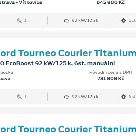
trava - Vítkovice
645 900 Kč
1 l
92 kW/125 k
6st
ord Tourneo Courier Titaniu
.0 EcoBoost 92 kW/125 k, 6st. manuální
bočka
Původní cena s DPH
pava
731 808 Kč
1 l
92 kW/125 k
6st
ord Tourneo Courier Titaniu