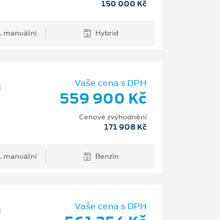
150 000 Kč
. manuální
Hybrid
m
Vaše cena s DPH
559 900 Kč
Cenové zvýhodnění
171 908 Kč
. manuální
Benzín
m
Vaše cena s DPH