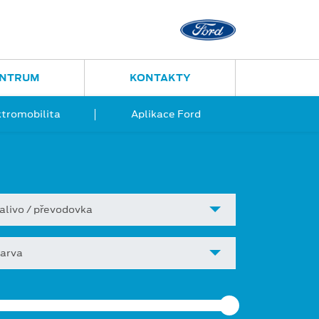
Ostrava - Vítkovice
Ruská 2877
ENTRUM
KONTAKTY
ktromobilita
Aplikace Ford
alivo / převodovka
arva