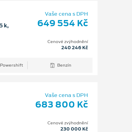
Vaše cena s DPH
649 554 Kč
 k,
Cenové zvýhodnění
240 246 Kč
 Powershift
Benzín
Vaše cena s DPH
683 800 Kč
Cenové zvýhodnění
230 000 Kč