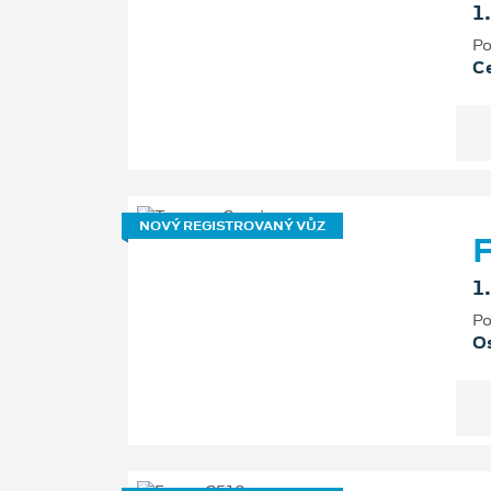
1
Po
Ce
NOVÝ REGISTROVANÝ VŮZ
F
1
Po
Os