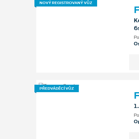
NOVÝ REGISTROVANÝ VŮZ
F
K
6
Po
Os
PŘEDVÁDĚCÍ VŮZ
F
1
Po
O