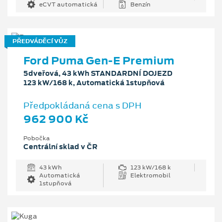
eCVT automatická
Benzín
PŘEDVÁDĚCÍ VŮZ
Ford Puma Gen-E Premium
5dveřová, 43 kWh STANDARDNÍ DOJEZD
123 kW/168 k, Automatická 1stupňová
Předpokládaná cena s DPH
962 900 Kč
Pobočka
Centrální sklad v ČR
43 kWh
123 kW/168 k
Automatická
Elektromobil
1stupňová