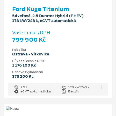
Ford Kuga Titanium
5dveřová, 2.5 Duratec Hybrid (PHEV)
178 kW/243 k, eCVT automatická
Vaše cena s DPH
799 900 Kč
Pobočka
Ostrava - Vítkovice
Původní cena s DPH
1 176 100 Kč
Cenové zvýhodnění
376 200 Kč
2.5 l
178 kW/243 k
eCVT automatická
Benzín