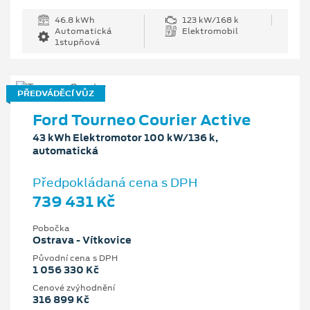
46.8 kWh
123 kW/168 k
Automatická
Elektromobil
1stupňová
PŘEDVÁDĚCÍ VŮZ
Ford Tourneo Courier Active
43 kWh Elektromotor 100 kW/136 k,
automatická
Předpokládaná cena s DPH
739 431 Kč
Pobočka
Ostrava - Vítkovice
Původní cena s DPH
1 056 330 Kč
Cenové zvýhodnění
316 899 Kč