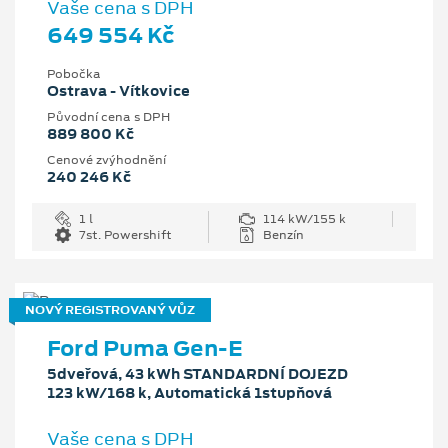
Vaše cena s DPH
649 554 Kč
Pobočka
Ostrava - Vítkovice
Původní cena s DPH
889 800 Kč
Cenové zvýhodnění
240 246 Kč
1 l
114 kW/155 k
7st. Powershift
Benzín
NOVÝ REGISTROVANÝ VŮZ
Ford Puma Gen-E
5dveřová, 43 kWh STANDARDNÍ DOJEZD
123 kW/168 k, Automatická 1stupňová
Vaše cena s DPH