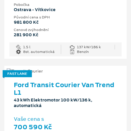
Pobočka
Ostrava - Vítkovice
Původní cena s DPH
981 800 Kč
Cenové zvýhodnění
281 900 Kč
1.5 l
137 kW/186 k
8st. automatická
Benzín
FAST LANE
Ford Transit Courier Van Trend
L1
43 kWh Elektromotor 100 kW/136 k,
automatická
Vaše cena s
700 590 Kč