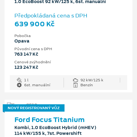
1.0 EcoBoost 92 kW/125 k, 6st. manuální
Předpokládaná cena s DPH
639 900 Kč
Pobočka
Opava
Původní cena s DPH
763 147 Kč
Cenové zvýhodnění
123 247 Kč
1 l
92 kW/125 k
6st. manuální
Benzín
NOVÝ REGISTROVANÝ VŮZ
Ford Focus Titanium
Kombi, 1.0 EcoBoost Hybrid (mHEV)
114 kW/155 k, 7st. Powershift