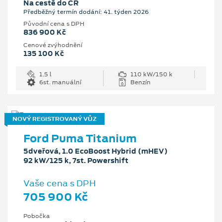
Na cestě do ČR
Předběžný termín dodání: 41. týden 2026
Původní cena s DPH
836 900 Kč
Cenové zvýhodnění
135 100 Kč
1.5 l
110 kW/150 k
6st. manuální
Benzín
NOVÝ REGISTROVANÝ VŮZ
Ford Puma Titanium
5dveřová, 1.0 EcoBoost Hybrid (mHEV)
92 kW/125 k, 7st. Powershift
Vaše cena s DPH
705 900 Kč
Pobočka