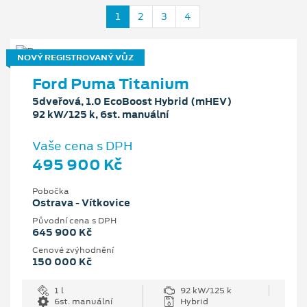
1
2
3
4
NOVÝ REGISTROVANÝ VŮZ
Ford Puma Titanium
5dveřová, 1.0 EcoBoost Hybrid (mHEV)
92 kW/125 k, 6st. manuální
Vaše cena s DPH
495 900 Kč
Pobočka
Ostrava - Vítkovice
Původní cena s DPH
645 900 Kč
Cenové zvýhodnění
150 000 Kč
1 l
92 kW/125 k
6st. manuální
Hybrid