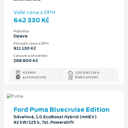
Vaše cena s DPH
642 330 Kč
Pobočka
Opava
Původní cena s DPH
911 130 Kč
Cenové zvýhodnění
268 800 Kč
43 kWh
100 kW/136 k
automatická
Elektromobil
Ford Puma Bluecruise Edition
5dveřová, 1.0 EcoBoost Hybrid (mHEV)
92 kW/125 k, 7st. Powershift