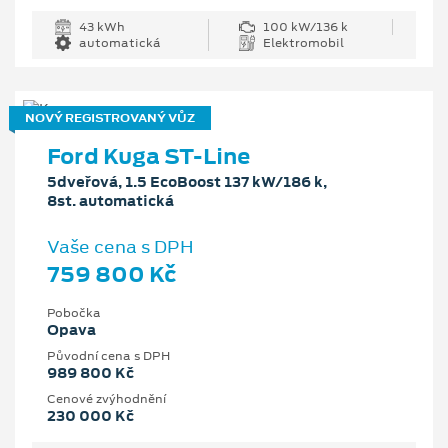
43 kWh
100 kW/136 k
automatická
Elektromobil
NOVÝ REGISTROVANÝ VŮZ
Ford Kuga ST-Line
5dveřová, 1.5 EcoBoost 137 kW/186 k,
8st. automatická
Vaše cena s DPH
759 800 Kč
Pobočka
Opava
Původní cena s DPH
989 800 Kč
Cenové zvýhodnění
230 000 Kč