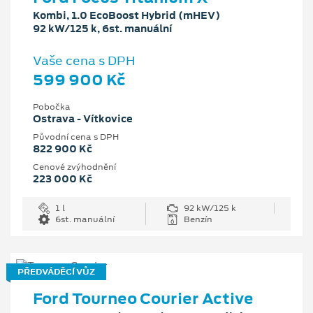
Kombi, 1.0 EcoBoost Hybrid (mHEV)
92 kW/125 k, 6st. manuální
Vaše cena s DPH
599 900 Kč
Pobočka
Ostrava - Vítkovice
Původní cena s DPH
822 900 Kč
Cenové zvýhodnění
223 000 Kč
1 l
92 kW/125 k
6st. manuální
Benzín
PŘEDVÁDĚCÍ VŮZ
Ford Tourneo Courier Active