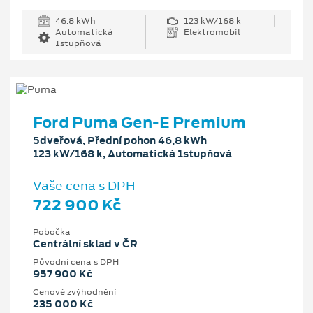
46.8 kWh
123 kW/168 k
Automatická
Elektromobil
1stupňová
Ford Puma Gen-E Premium
5dveřová, Přední pohon 46,8 kWh
123 kW/168 k, Automatická 1stupňová
Vaše cena s DPH
722 900 Kč
Pobočka
Centrální sklad v ČR
Původní cena s DPH
957 900 Kč
Cenové zvýhodnění
235 000 Kč