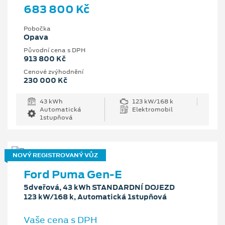
683 800 Kč
Pobočka
Opava
Původní cena s DPH
913 800 Kč
Cenové zvýhodnění
230 000 Kč
43 kWh
123 kW/168 k
Automatická
Elektromobil
1stupňová
NOVÝ REGISTROVANÝ VŮZ
Ford Puma Gen-E
5dveřová, 43 kWh STANDARDNÍ DOJEZD
123 kW/168 k, Automatická 1stupňová
Vaše cena s DPH