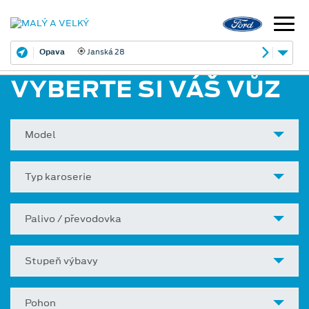
Opava
Janská 28
VYBERTE SI VÁŠ VŮZ
Model
Typ karoserie
Palivo / převodovka
Stupeň výbavy
Pohon