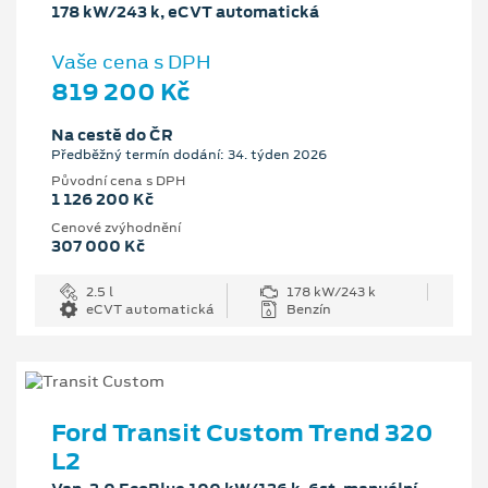
178 kW/243 k, eCVT automatická
Vaše cena s DPH
819 200 Kč
Na cestě do ČR
Předběžný termín dodání: 34. týden 2026
Původní cena s DPH
1 126 200 Kč
Cenové zvýhodnění
307 000 Kč
2.5 l
178 kW/243 k
eCVT automatická
Benzín
Ford Transit Custom Trend 320
L2