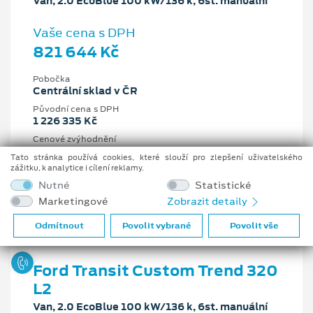
Van, 2.0 EcoBlue 100 kW/136 k, 6st. manuální
Vaše cena s DPH
821 644 Kč
Pobočka
Centrální sklad v ČR
Původní cena s DPH
1 226 335 Kč
Cenové zvýhodnění
404 691 Kč
Tato stránka používá cookies, které slouží pro zlepšení uživatelského
zážitku, k analytice i cílení reklamy.
2 l
100 kW/136 k
Nutné
Statistické
6st. manuální
Nafta
Marketingové
Zobrazit detaily
Odmítnout
Povolit vybrané
Povolit vše
Ford Transit Custom Trend 320
L2
Van, 2.0 EcoBlue 100 kW/136 k, 6st. manuální