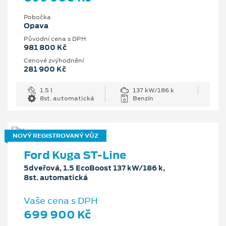
Pobočka
Opava
Původní cena s DPH
981 800 Kč
Cenové zvýhodnění
281 900 Kč
1.5 l
137 kW/186 k
8st. automatická
Benzín
NOVÝ REGISTROVANÝ VŮZ
Ford Kuga ST-Line
5dveřová, 1.5 EcoBoost 137 kW/186 k,
8st. automatická
Vaše cena s DPH
699 900 Kč