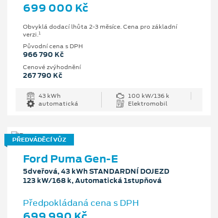
699 000 Kč
Obvyklá dodací lhůta 2-3 měsíce. Cena pro základní
1
verzi.
Původní cena s DPH
966 790 Kč
Cenové zvýhodnění
267 790 Kč
43 kWh
100 kW/136 k
automatická
Elektromobil
PŘEDVÁDĚCÍ VŮZ
Ford Puma Gen-E
5dveřová, 43 kWh STANDARDNÍ DOJEZD
123 kW/168 k, Automatická 1stupňová
Předpokládaná cena s DPH
699 990 Kč