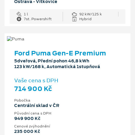
Ostrava - Vítkovice
1 l
92 kW/125 k
7st. Powershift
Hybrid
Ford Puma Gen-E Premium
5dveřová, Přední pohon 46,8 kWh
123 kW/168 k, Automatická 1stupňová
Vaše cena s DPH
714 900 Kč
Pobočka
Centrální sklad v ČR
Původní cena s DPH
949 900 Kč
Cenové zvýhodnění
235 000 Kč