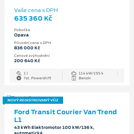
Vaše cena s DPH
635 360 Kč
Pobočka
Opava
Původní cena s DPH
836 000 Kč
Cenové zvýhodnění
200 640 Kč
1 l
114 kW/155 k
7st. Powershift
Benzín
NOVÝ REGISTROVANÝ VŮZ
Ford Transit Courier Van Trend
L1
43 kWh Elektromotor 100 kW/136 k,
automatická