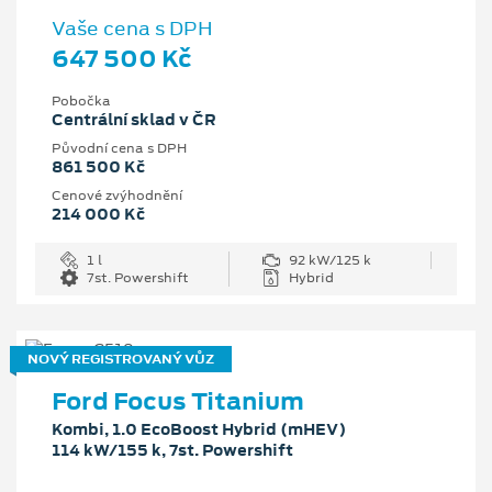
Vaše cena s DPH
647 500 Kč
Pobočka
Centrální sklad v ČR
Původní cena s DPH
861 500 Kč
Cenové zvýhodnění
214 000 Kč
1 l
92 kW/125 k
7st. Powershift
Hybrid
NOVÝ REGISTROVANÝ VŮZ
Ford Focus Titanium
Kombi, 1.0 EcoBoost Hybrid (mHEV)
114 kW/155 k, 7st. Powershift