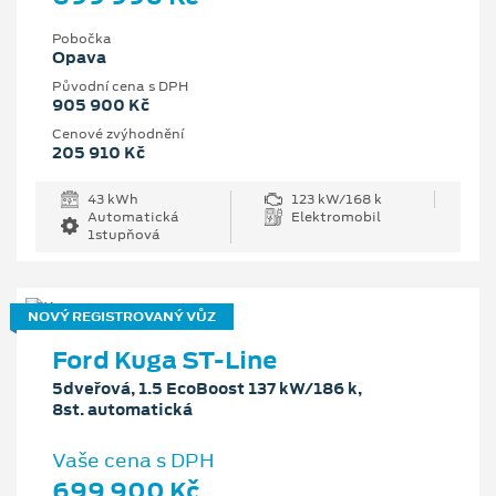
Pobočka
Opava
Původní cena s DPH
905 900 Kč
Cenové zvýhodnění
205 910 Kč
43 kWh
123 kW/168 k
Automatická
Elektromobil
1stupňová
NOVÝ REGISTROVANÝ VŮZ
Ford Kuga ST-Line
5dveřová, 1.5 EcoBoost 137 kW/186 k,
8st. automatická
Vaše cena s DPH
699 900 Kč