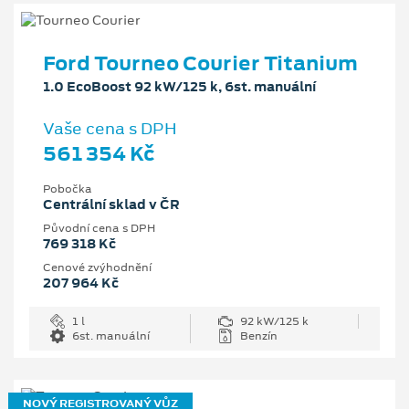
Ford Tourneo Courier Titanium
1.0 EcoBoost 92 kW/125 k, 6st. manuální
Vaše cena s DPH
561 354 Kč
Pobočka
Centrální sklad v ČR
Původní cena s DPH
769 318 Kč
Cenové zvýhodnění
207 964 Kč
1 l
92 kW/125 k
6st. manuální
Benzín
NOVÝ REGISTROVANÝ VŮZ