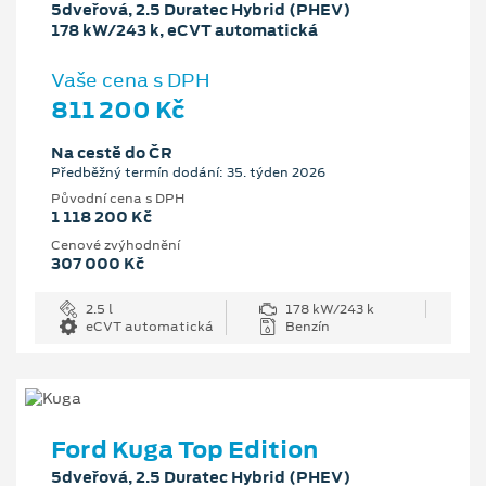
5dveřová, 2.5 Duratec Hybrid (PHEV)
178 kW/243 k, eCVT automatická
Vaše cena s DPH
811 200 Kč
Na cestě do ČR
Předběžný termín dodání: 35. týden 2026
Původní cena s DPH
1 118 200 Kč
Cenové zvýhodnění
307 000 Kč
2.5 l
178 kW/243 k
eCVT automatická
Benzín
Ford Kuga Top Edition
5dveřová, 2.5 Duratec Hybrid (PHEV)