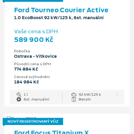
Ford Tourneo Courier Active
1.0 EcoBoost 92 kW/125 k, 6st. manuální
Vaše cena s DPH
589 900 Kč
Pobočka
Ostrava - Vítkovice
Původní cena s DPH
774 884 Kč
Cenové zvýhodnění
184 984 Kč
1 l
92 kW/125 k
6st. manuální
Benzín
NOVÝ REGISTROVANÝ VŮZ
Ford Focus Titanium X