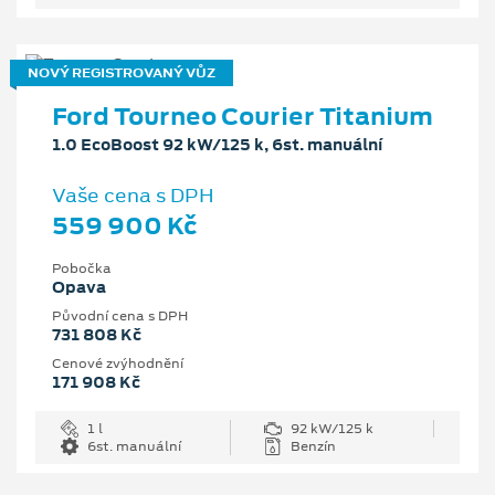
NOVÝ REGISTROVANÝ VŮZ
Ford Tourneo Courier Titanium
1.0 EcoBoost 92 kW/125 k, 6st. manuální
Vaše cena s DPH
559 900 Kč
Pobočka
Opava
Původní cena s DPH
731 808 Kč
Cenové zvýhodnění
171 908 Kč
1 l
92 kW/125 k
6st. manuální
Benzín