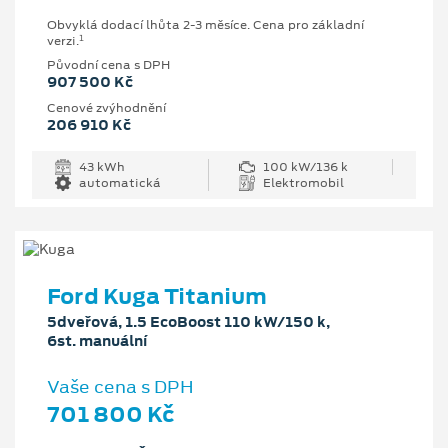
Obvyklá dodací lhůta 2-3 měsíce. Cena pro základní
1
verzi.
Původní cena s DPH
907 500 Kč
Cenové zvýhodnění
206 910 Kč
43 kWh
100 kW/136 k
automatická
Elektromobil
Ford Kuga Titanium
5dveřová, 1.5 EcoBoost 110 kW/150 k,
6st. manuální
Vaše cena s DPH
701 800 Kč