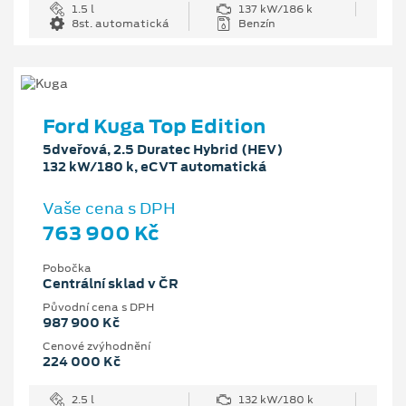
1.5 l
137 kW/186 k
8st. automatická
Benzín
Ford Kuga Top Edition
5dveřová, 2.5 Duratec Hybrid (HEV)
132 kW/180 k, eCVT automatická
Vaše cena s DPH
763 900 Kč
Pobočka
Centrální sklad v ČR
Původní cena s DPH
987 900 Kč
Cenové zvýhodnění
224 000 Kč
2.5 l
132 kW/180 k