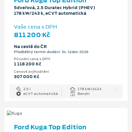
Ford Kuga Top Edition
5dveřová, 2.5 Duratec Hybrid (PHEV)
178 kW/243 k, eCVT automatická
Vaše cena s DPH
811 200 Kč
Na cestě do ČR
Předběžný termín dodání: 34. týden 2026
Původní cena s DPH
1 118 200 Kč
Cenové zvýhodnění
307 000 Kč
2.5 l
178 kW/243 k
eCVT automatická
Benzín
Ford Kuga Top Edition