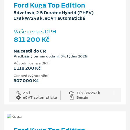
Ford Kuga Top Edition
5dveřová, 2.5 Duratec Hybrid (PHEV)
178 kW/243 k, eCVT automatická
Vaše cena s DPH
811 200 Kč
Na cestě do ČR
Předběžný termín dodání: 34. týden 2026
Původní cena s DPH
1 118 200 Kč
Cenové zvýhodnění
307 000 Kč
2.5 l
178 kW/243 k
eCVT automatická
Benzín