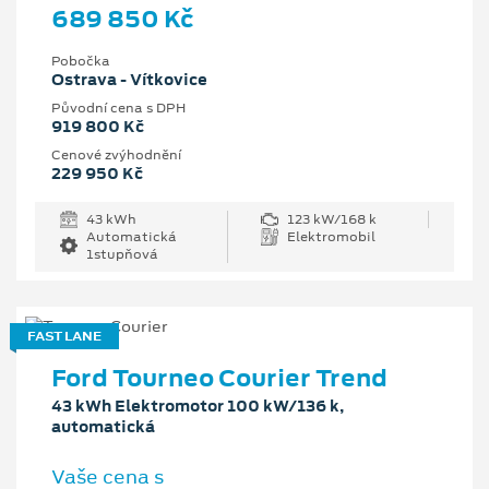
689 850 Kč
Pobočka
Ostrava - Vítkovice
Původní cena s DPH
919 800 Kč
Cenové zvýhodnění
229 950 Kč
43 kWh
123 kW/168 k
Automatická
Elektromobil
1stupňová
FAST LANE
Ford Tourneo Courier Trend
43 kWh Elektromotor 100 kW/136 k,
automatická
Vaše cena s