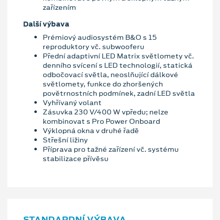
zařízením
Další výbava
Prémiový audiosystém B&O s 15
reproduktory vč. subwooferu
Přední adaptivní LED Matrix světlomety vč.
denního svícení s LED technologií, statická
odbočovací světla, neoslňující dálkové
světlomety, funkce do zhoršených
povětrnostních podmínek, zadní LED světla
Vyhřívaný volant
Zásuvka 230 V/400 W vpředu; nelze
kombinovat s Pro Power Onboard
Výklopná okna v druhé řadě
Střešní ližiny
Příprava pro tažné zařízení vč. systému
stabilizace přívěsu
STANDARDNÍ VÝBAVA