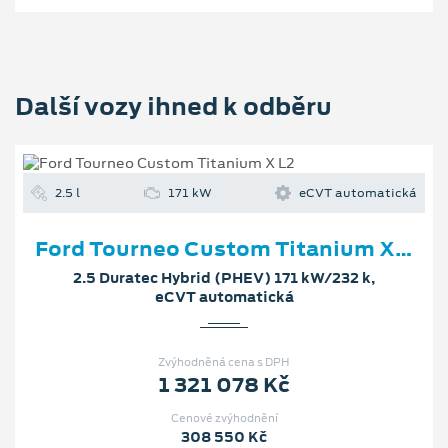
Další vozy ihned k odběru
2.5 l
171 kW
eCVT automatická
Ford Tourneo Custom Titanium X L2
2.5 Duratec Hybrid (PHEV) 171 kW/232 k,
eCVT automatická
Zvýhodněná cena s DPH
1 321 078 Kč
Cenové zvýhodnění
308 550 Kč