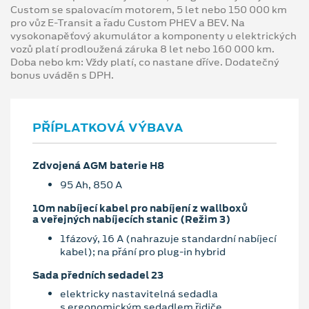
Custom se spalovacím motorem, 5 let nebo 150 000 km
pro vůz E-Transit a řadu Custom PHEV a BEV. Na
vysokonapěťový akumulátor a komponenty u elektrických
vozů platí prodloužená záruka 8 let nebo 160 000 km.
Doba nebo km: Vždy platí, co nastane dříve. Dodatečný
bonus uváděn s DPH.
PŘÍPLATKOVÁ VÝBAVA
Zdvojená AGM baterie H8
95 Ah, 850 A
10m nabíjecí kabel pro nabíjení z wallboxů
a veřejných nabíjecích stanic (Režim 3)
1fázový, 16 A (nahrazuje standardní nabíjecí
kabel); na přání pro plug-in hybrid
Sada předních sedadel 23
elektricky nastavitelná sedadla
s ergonomickým sedadlem řidiče