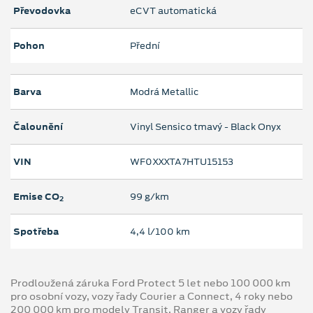
Převodovka
eCVT automatická
Pohon
Přední
Barva
Modrá Metallic
Čalounění
Vinyl Sensico tmavý - Black Onyx
VIN
WF0XXXTA7HTU15153
Emise CO
99 g/km
2
Spotřeba
4,4 l/100 km
Prodloužená záruka Ford Protect 5 let nebo 100 000 km
pro osobní vozy, vozy řady Courier a Connect, 4 roky nebo
200 000 km pro modely Transit, Ranger a vozy řady