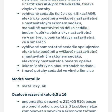
s certifikací AGR pro zdravá záda, tmavé
vinylové potahy
vyhřívané sedadlo řidiče s certifikací AGR,
elektricky podélně a výškově nastavitelné
s nastavitelným sklonem sedáku,
manuálně nastavitelná délka sedáku,
bederní opěrka elektricky nastavitelná
ve 4 směrech, opěrka hlavy nastavitelná
ve 4 směrech
vyhřívané samostatné sedadlo spolujezdce
elektricky podélně a výškově nastavitelné
s nastavitelným sklonem sedáku,
elektricky nastavitelná bederní opěrka
loketní opěrky na obou stranách sedadel
tmavé potahy sedadel ve vinylu Sensico
Modrá Metallic
metalický lak
Ocelové rezervní kolo 6,5 x 16
pneumatika o rozměru 215/65 R16; pouze
pro přední pohon, pro L2 2.0 EcoBlue nelze
kombinovat s pevným a sklopným tažným