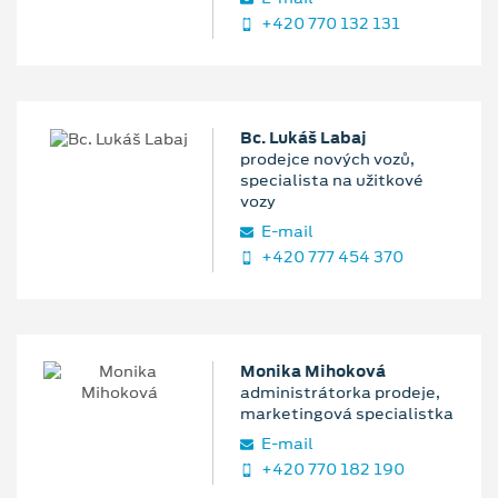
+420 770 132 131
Bc. Lukáš Labaj
prodejce nových vozů,
specialista na užitkové
vozy
E‑mail
+420 777 454 370
Monika Mihoková
administrátorka prodeje,
marketingová specialistka
E‑mail
+420 770 182 190