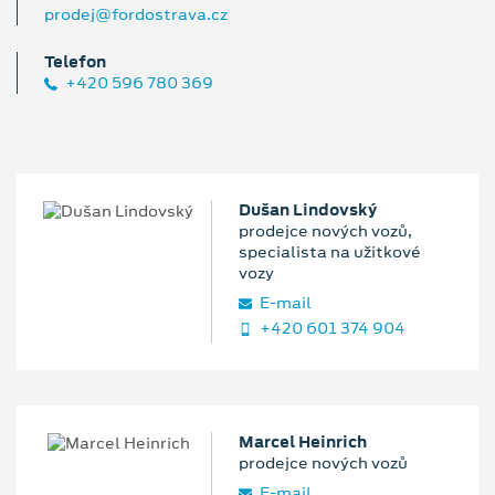
prodej@fordostrava.cz
Telefon
+420 596 780 369
Dušan Lindovský
prodejce nových vozů,
specialista na užitkové
vozy
E‑mail
+420 601 374 904
Marcel Heinrich
prodejce nových vozů
E‑mail