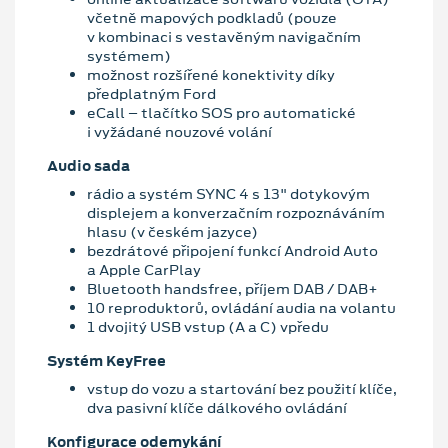
včetně mapových podkladů (pouze
v kombinaci s vestavěným navigačním
systémem)
možnost rozšířené konektivity díky
předplatným Ford
eCall – tlačítko SOS pro automatické
i vyžádané nouzové volání
Audio sada
rádio a systém SYNC 4 s 13" dotykovým
displejem a konverzačním rozpoznáváním
hlasu (v českém jazyce)
bezdrátové připojení funkcí Android Auto
a Apple CarPlay
Bluetooth handsfree, příjem DAB / DAB+
10 reproduktorů, ovládání audia na volantu
1 dvojitý USB vstup (A a C) vpředu
Systém KeyFree
vstup do vozu a startování bez použití klíče,
dva pasivní klíče dálkového ovládání
Konfigurace odemykání