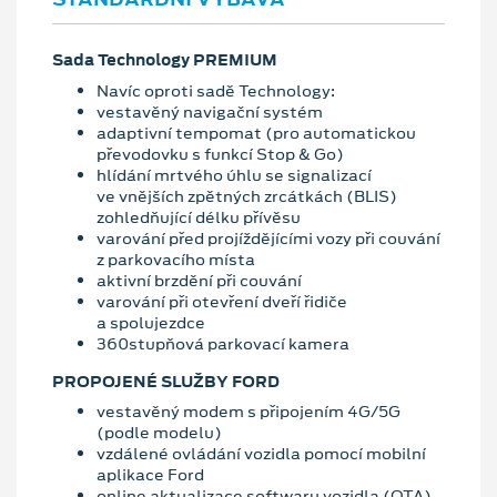
Sada Technology PREMIUM
Navíc oproti sadě Technology:
vestavěný navigační systém
adaptivní tempomat (pro automatickou
převodovku s funkcí Stop & Go)
hlídání mrtvého úhlu se signalizací
ve vnějších zpětných zrcátkách (BLIS)
zohledňující délku přívěsu
varování před projíždějícími vozy při couvání
z parkovacího místa
aktivní brzdění při couvání
varování při otevření dveří řidiče
a spolujezdce
360stupňová parkovací kamera
PROPOJENÉ SLUŽBY FORD
vestavěný modem s připojením 4G/5G
(podle modelu)
vzdálené ovládání vozidla pomocí mobilní
aplikace Ford
online aktualizace softwaru vozidla (OTA)