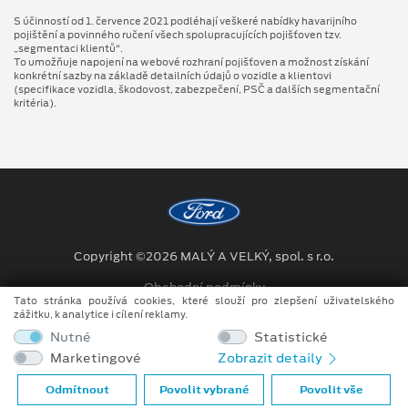
S účinností od 1. července 2021 podléhají veškeré nabídky havarijního
pojištění a povinného ručení všech spolupracujících pojišťoven tzv.
„segmentaci klientů“.
To umožňuje napojení na webové rozhraní pojišťoven a možnost získání
konkrétní sazby na základě detailních údajů o vozidle a klientovi
(specifikace vozidla, škodovost, zabezpečení, PSČ a dalších segmentační
kritéria).
Copyright ©2026 MALÝ A VELKÝ, spol. s r.o.
Obchodní podmínky
Tato stránka používá cookies, které slouží pro zlepšení uživatelského
zážitku, k analytice i cílení reklamy.
Ochrana osobních údajů
Nutné
Statistické
Prohlášení o zpracování údajů konečných zákazníků
Marketingové
Zobrazit detaily
Při tvorbě videí a obrázků na tomto webu je využíváno kombinace
Odmítnout
Povolit vybrané
Povolit vše
tradičních fotografií či videí, počítačem generovaných snímků (CGI)