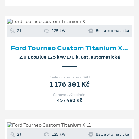
2 l
125 kW
8st. automatická
Ford Tourneo Custom Titanium X L1
2.0 EcoBlue 125 kW/170 k, 8st. automatická
Zvýhodněná cena s DPH
1 176 381 Kč
Cenové zvýhodnění
457 482 Kč
2 l
125 kW
8st. automatická