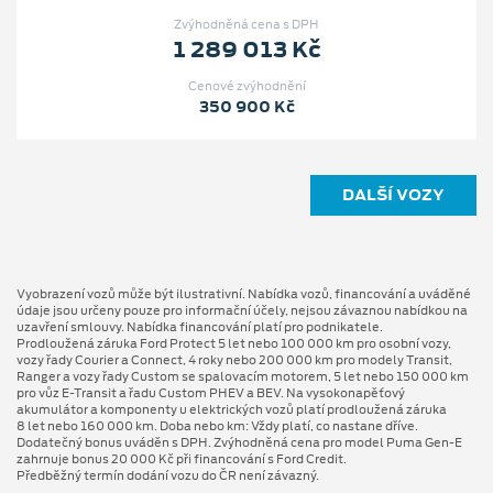
Zvýhodněná cena s DPH
1 289 013 Kč
Cenové zvýhodnění
350 900 Kč
DALŠÍ VOZY
Vyobrazení vozů může být ilustrativní. Nabídka vozů, financování a uváděné
údaje jsou určeny pouze pro informační účely, nejsou závaznou nabídkou na
uzavření smlouvy. Nabídka financování platí pro podnikatele.
Prodloužená záruka Ford Protect 5 let nebo 100 000 km pro osobní vozy,
vozy řady Courier a Connect, 4 roky nebo 200 000 km pro modely Transit,
Ranger a vozy řady Custom se spalovacím motorem, 5 let nebo 150 000 km
pro vůz E-Transit a řadu Custom PHEV a BEV. Na vysokonapěťový
akumulátor a komponenty u elektrických vozů platí prodloužená záruka
8 let nebo 160 000 km. Doba nebo km: Vždy platí, co nastane dříve.
Dodatečný bonus uváděn s DPH. Zvýhodněná cena pro model Puma Gen⁠-⁠E
zahrnuje bonus 20 000 Kč při financování s Ford Credit.
Předběžný termín dodání vozu do ČR není závazný.