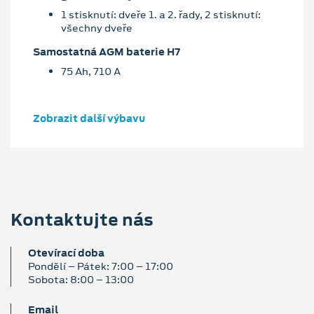
1 stisknutí: dveře 1. a 2. řady, 2 stisknutí:
všechny dveře
Samostatná AGM baterie H7
75 Ah, 710 A
Zobrazit další výbavu
Kontaktujte nás
Otevírací doba
Pondělí – Pátek: 7:00 – 17:00
Sobota: 8:00 – 13:00
Email