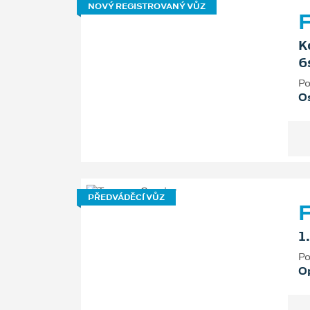
NOVÝ REGISTROVANÝ VŮZ
F
K
6
Po
Os
PŘEDVÁDĚCÍ VŮZ
F
1
Po
O