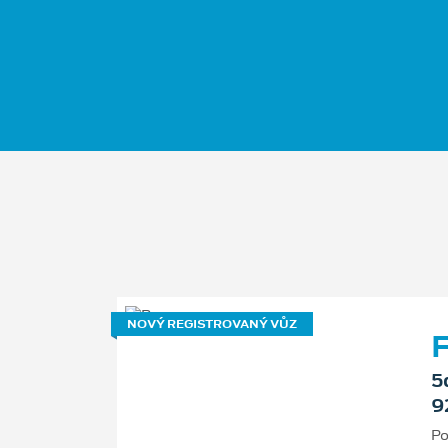
NOVÝ REGISTROVANÝ VŮZ
F
5
9
Po