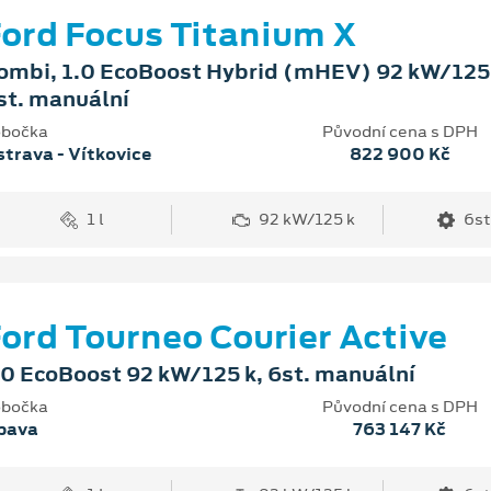
ord Focus Titanium X
ombi, 1.0 EcoBoost Hybrid (mHEV) 92 kW/125 
st. manuální
bočka
Původní cena s DPH
trava - Vítkovice
822 900 Kč
1 l
92 kW/125 k
6st
ord Tourneo Courier Active
.0 EcoBoost 92 kW/125 k, 6st. manuální
bočka
Původní cena s DPH
pava
763 147 Kč