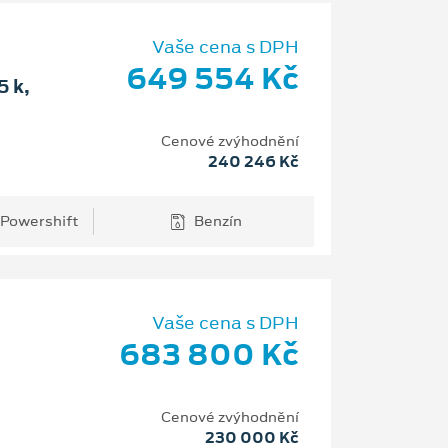
Vaše cena s DPH
649 554 Kč
 k,
Cenové zvýhodnění
240 246 Kč
 Powershift
Benzín
Vaše cena s DPH
683 800 Kč
Cenové zvýhodnění
230 000 Kč