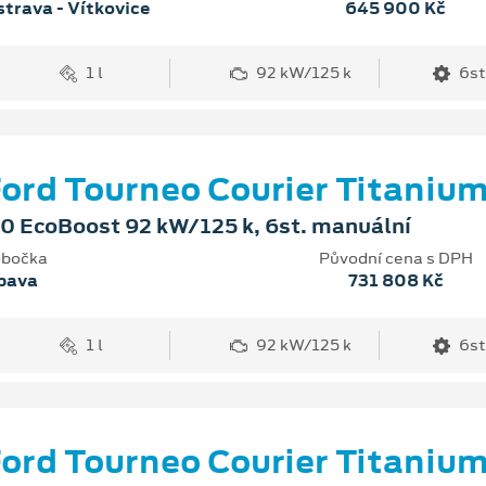
trava - Vítkovice
645 900 Kč
1 l
92 kW/125 k
6st
ord Tourneo Courier Titaniu
.0 EcoBoost 92 kW/125 k, 6st. manuální
bočka
Původní cena s DPH
pava
731 808 Kč
1 l
92 kW/125 k
6st
ord Tourneo Courier Titaniu