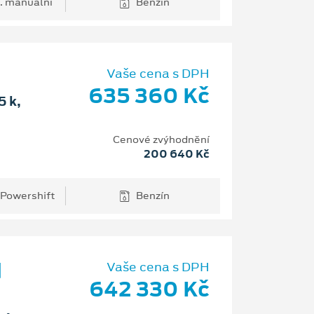
. manuální
Benzín
Vaše cena s DPH
635 360 Kč
 k,
Cenové zvýhodnění
200 640 Kč
 Powershift
Benzín
d
Vaše cena s DPH
642 330 Kč