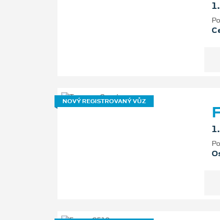
1
Po
Ce
NOVÝ REGISTROVANÝ VŮZ
F
1
Po
Os