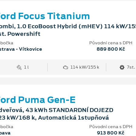
ord Focus Titanium
ombi, 1.0 EcoBoost Hybrid (mHEV) 114 kW/155
st. Powershift
bočka
Původní cena s DPH
trava - Vítkovice
889 800 Kč
1 l
114 kW/155 k
7st.
Ford Puma Gen-E
dveřová, 43 kWh STANDARDNÍ DOJEZD
23 kW/168 k, Automatická 1stupňová
bočka
Původní cena s DPH
pava
913 800 Kč