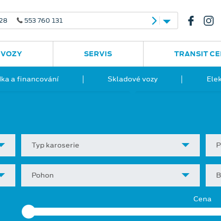
 28
553 760 131
 VOZY
SERVIS
TRANSIT C
ka a financování
Skladové vozy
Ele
Typ karoserie
P
Pohon
B
Cena