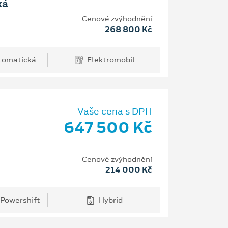
ká
Cenové zvýhodnění
268 800 Kč
tomatická
Elektromobil
Vaše cena s DPH
647 500 Kč
Cenové zvýhodnění
214 000 Kč
 Powershift
Hybrid