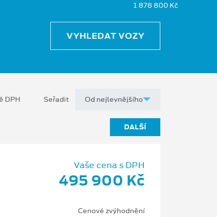
1 878 800 Kč
VYHLEDAT VOZY
ně DPH
Seřadit
DALŠÍ
Vaše cena s DPH
495 900 Kč
Cenové zvýhodnění