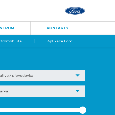
Ostrava - Vítkovice
Ruská 2877
ENTRUM
KONTAKTY
ktromobilita
Aplikace Ford
alivo / převodovka
arva