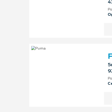
4
Po
O
F
5
9
Po
Ce