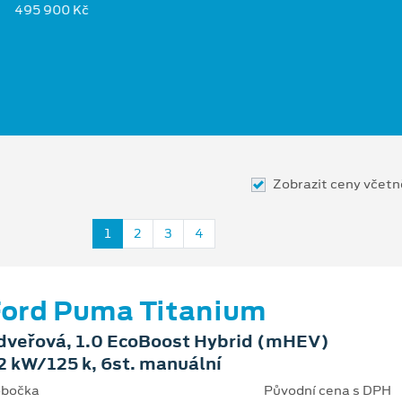
495 900 Kč
Zobrazit ceny včet
1
2
3
4
ord Puma Titanium
dveřová, 1.0 EcoBoost Hybrid (mHEV)
2 kW/125 k, 6st. manuální
bočka
Původní cena s DPH