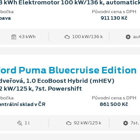
3 kWh Elektromotor 100 kW/136 k, automatic
bočka
Původní cena s DPH
pava
911 130 Kč
43 kWh
100 kW/136 k
au
ord Puma Bluecruise Edition
dveřová, 1.0 EcoBoost Hybrid (mHEV)
2 kW/125 k, 7st. Powershift
bočka
Původní cena s DPH
ntrální sklad v ČR
861 500 Kč
1 l
92 kW/125 k
7st.