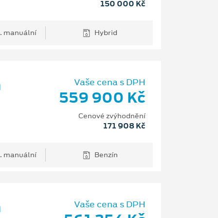
150 000 Kč
. manuální
Hybrid
m
Vaše cena s DPH
559 900 Kč
Cenové zvýhodnění
171 908 Kč
. manuální
Benzín
m
Vaše cena s DPH