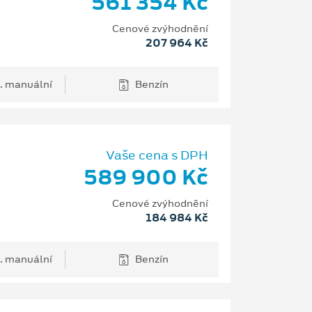
561 354 Kč
Cenové zvýhodnění
207 964 Kč
. manuální
Benzín
Vaše cena s DPH
589 900 Kč
Cenové zvýhodnění
184 984 Kč
. manuální
Benzín