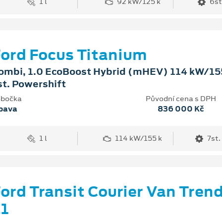
1 l
92 kW/125 k
6st
ord Focus Titanium
ombi, 1.0 EcoBoost Hybrid (mHEV) 114 kW/155
st. Powershift
bočka
Původní cena s DPH
pava
836 000 Kč
1 l
114 kW/155 k
7st.
ord Transit Courier Van Tren
1