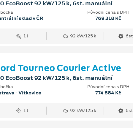
.0 EcoBoost 92 kW/125 k, 6st. manuální
bočka
Původní cena s DPH
ntrální sklad v ČR
769 318 Kč
1 l
92 kW/125 k
6st
ord Tourneo Courier Active
.0 EcoBoost 92 kW/125 k, 6st. manuální
bočka
Původní cena s DPH
trava - Vítkovice
774 884 Kč
1 l
92 kW/125 k
6st