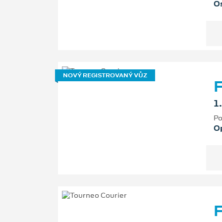
Os
NOVÝ REGISTROVANÝ VŮZ
F
1
Po
O
F