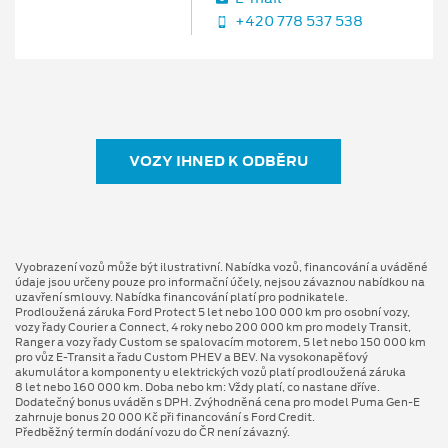
+420 778 537 538
VOZY IHNED K ODBĚRU
Vyobrazení vozů může být ilustrativní. Nabídka vozů, financování a uváděné
údaje jsou určeny pouze pro informační účely, nejsou závaznou nabídkou na
uzavření smlouvy. Nabídka financování platí pro podnikatele.
Prodloužená záruka Ford Protect 5 let nebo 100 000 km pro osobní vozy,
vozy řady Courier a Connect, 4 roky nebo 200 000 km pro modely Transit,
Ranger a vozy řady Custom se spalovacím motorem, 5 let nebo 150 000 km
pro vůz E-Transit a řadu Custom PHEV a BEV. Na vysokonapěťový
akumulátor a komponenty u elektrických vozů platí prodloužená záruka
8 let nebo 160 000 km. Doba nebo km: Vždy platí, co nastane dříve.
Dodatečný bonus uváděn s DPH. Zvýhodněná cena pro model Puma Gen⁠-⁠E
zahrnuje bonus 20 000 Kč při financování s Ford Credit.
Předběžný termín dodání vozu do ČR není závazný.