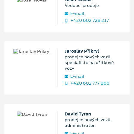
Vedoucí prodeje
E‑mail
+420 602 728 217
Jaroslav Přikryl
prodejce nových vozů,
specialista na užitkové
vozy
E‑mail
+420 602 777 866
David Tyran
prodejce nových vozů,
administrátor
E‑mail