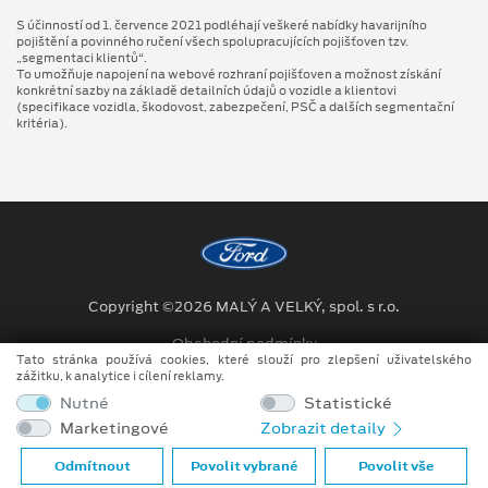
S účinností od 1. července 2021 podléhají veškeré nabídky havarijního
pojištění a povinného ručení všech spolupracujících pojišťoven tzv.
„segmentaci klientů“.
To umožňuje napojení na webové rozhraní pojišťoven a možnost získání
konkrétní sazby na základě detailních údajů o vozidle a klientovi
(specifikace vozidla, škodovost, zabezpečení, PSČ a dalších segmentační
kritéria).
Copyright ©2026 MALÝ A VELKÝ, spol. s r.o.
Obchodní podmínky
Tato stránka používá cookies, které slouží pro zlepšení uživatelského
zážitku, k analytice i cílení reklamy.
Ochrana osobních údajů
Nutné
Statistické
Prohlášení o zpracování údajů konečných zákazníků
Marketingové
Zobrazit detaily
Při tvorbě videí a obrázků na tomto webu je využíváno kombinace
Odmítnout
Povolit vybrané
Povolit vše
tradičních fotografií či videí, počítačem generovaných snímků (CGI)