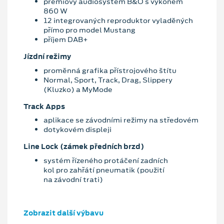
prémiový audiosystém B&O s výkonem
860 W
12 integrovaných reproduktor vyladěných
přímo pro model Mustang
příjem DAB+
Jízdní režimy
proměnná grafika přístrojového štítu
Normal, Sport, Track, Drag, Slippery
(Kluzko) a MyMode
Track Apps
aplikace se závodními režimy na středovém
dotykovém displeji
Line Lock (zámek předních brzd)
systém řízeného protáčení zadních
kol pro zahřátí pneumatik (použití
na závodní trati)
Zobrazit další výbavu