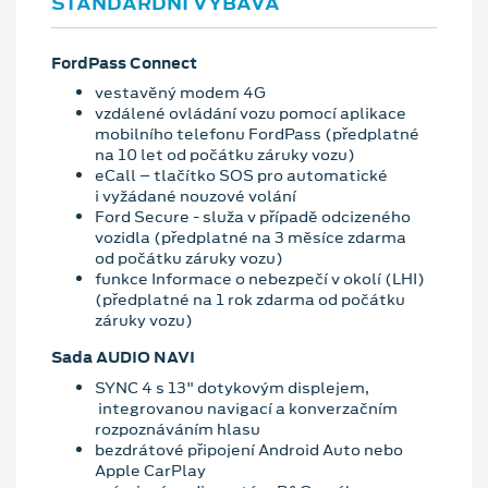
STANDARDNÍ VÝBAVA
FordPass Connect
vestavěný modem 4G
vzdálené ovládání vozu pomocí aplikace
mobilního telefonu FordPass (předplatné
na 10 let od počátku záruky vozu)
eCall – tlačítko SOS pro automatické
i vyžádané nouzové volání
Ford Secure - služa v případě odcizeného
vozidla (předplatné na 3 měsíce zdarma
od počátku záruky vozu)
funkce Informace o nebezpečí v okolí (LHI)
(předplatné na 1 rok zdarma od počátku
záruky vozu)
Sada AUDIO NAVI
SYNC 4 s 13" dotykovým displejem,
integrovanou navigací a konverzačním
rozpoznáváním hlasu
bezdrátové připojení Android Auto nebo
Apple CarPlay