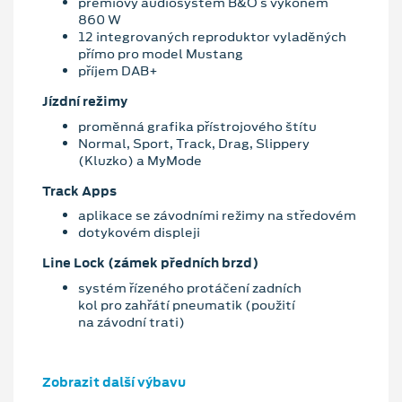
prémiový audiosystém B&O s výkonem
860 W
12 integrovaných reproduktor vyladěných
přímo pro model Mustang
příjem DAB+
Jízdní režimy
proměnná grafika přístrojového štítu
Normal, Sport, Track, Drag, Slippery
(Kluzko) a MyMode
Track Apps
aplikace se závodními režimy na středovém
dotykovém displeji
Line Lock (zámek předních brzd)
systém řízeného protáčení zadních
kol pro zahřátí pneumatik (použití
na závodní trati)
Zobrazit další výbavu