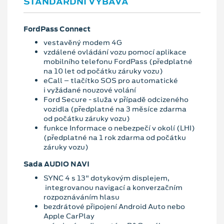
STANDARDNÍ VÝBAVA
FordPass Connect
vestavěný modem 4G
vzdálené ovládání vozu pomocí aplikace
mobilního telefonu FordPass (předplatné
na 10 let od počátku záruky vozu)
eCall – tlačítko SOS pro automatické
i vyžádané nouzové volání
Ford Secure - služa v případě odcizeného
vozidla (předplatné na 3 měsíce zdarma
od počátku záruky vozu)
funkce Informace o nebezpečí v okolí (LHI)
(předplatné na 1 rok zdarma od počátku
záruky vozu)
Sada AUDIO NAVI
SYNC 4 s 13" dotykovým displejem,
integrovanou navigací a konverzačním
rozpoznáváním hlasu
bezdrátové připojení Android Auto nebo
Apple CarPlay