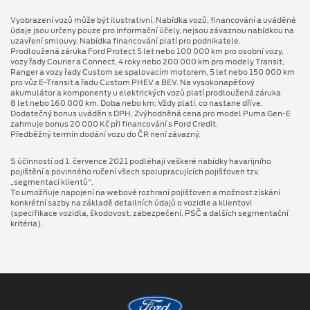
Vyobrazení vozů může být ilustrativní. Nabídka vozů, financování a uváděné
údaje jsou určeny pouze pro informační účely, nejsou závaznou nabídkou na
uzavření smlouvy. Nabídka financování platí pro podnikatele.
Prodloužená záruka Ford Protect 5 let nebo 100 000 km pro osobní vozy,
vozy řady Courier a Connect, 4 roky nebo 200 000 km pro modely Transit,
Ranger a vozy řady Custom se spalovacím motorem, 5 let nebo 150 000 km
pro vůz E-Transit a řadu Custom PHEV a BEV. Na vysokonapěťový
akumulátor a komponenty u elektrických vozů platí prodloužená záruka
8 let nebo 160 000 km. Doba nebo km: Vždy platí, co nastane dříve.
Dodatečný bonus uváděn s DPH. Zvýhodněná cena pro model Puma Gen⁠-⁠E
zahrnuje bonus 20 000 Kč při financování s Ford Credit.
Předběžný termín dodání vozu do ČR není závazný.
S účinností od 1. července 2021 podléhají veškeré nabídky havarijního
pojištění a povinného ručení všech spolupracujících pojišťoven tzv.
„segmentaci klientů“.
To umožňuje napojení na webové rozhraní pojišťoven a možnost získání
konkrétní sazby na základě detailních údajů o vozidle a klientovi
(specifikace vozidla, škodovost, zabezpečení, PSČ a dalších segmentační
kritéria).