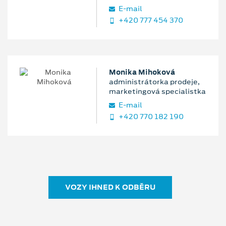
E‑mail
+420 777 454 370
Monika Mihoková
administrátorka prodeje,
marketingová specialistka
E‑mail
+420 770 182 190
VOZY IHNED K ODBĚRU