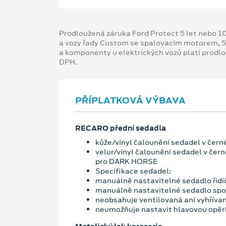
Prodloužená záruka Ford Protect 5 let nebo 1
a vozy řady Custom se spalovacím motorem, 5
a komponenty u elektrických vozů platí prodl
DPH.
PŘÍPLATKOVÁ VÝBAVA
RECARO přední sedadla
kůže/vinyl čalounění sedadel v čer
velur/vinyl čalounění sedadel v če
pro DARK HORSE
Specifikace sedadel:
manuálně nastavitelné sedadlo řidi
manuálně nastavitelné sedadlo spo
neobsahuje ventilovaná ani vyhříva
neumožňuje nastavit hlavovou opěr