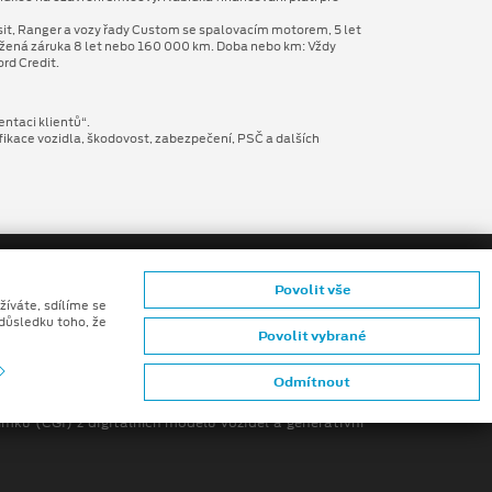
sit, Ranger a vozy řady Custom se spalovacím motorem, 5 let
užená záruka 8 let nebo 160 000 km. Doba nebo km: Vždy
rd Credit.
entaci klientů“.
fikace vozidla, škodovost, zabezpečení, PSČ a dalších
Povolit vše
žíváte, sdílíme se
 důsledku toho, že
Povolit vybrané
ů konečných zákazníků
Odmítnout
mků (CGI) z digitálních modelů vozidel a generativní