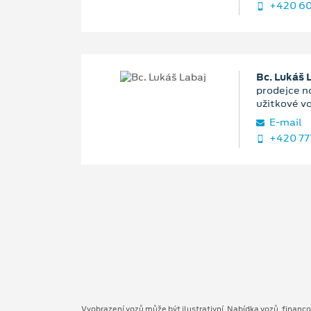
+420 60
Bc. Lukáš 
prodejce n
užitkové v
E‑mail
+420 77
Vyobrazení vozů může být ilustrativní. Nabídka vozů, financ