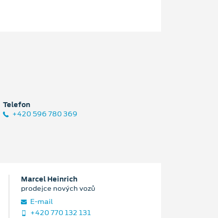
Telefon
+420 596 780 369
Marcel Heinrich
prodejce nových vozů
E‑mail
+420 770 132 131