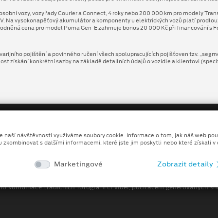
osobní vozy, vozy řady Courier a Connect, 4 roky nebo 200 000 km pro modely Tran
V. Na vysokonapěťový akumulátor a komponenty u elektrických vozů platí prodlo
odněná cena pro model Puma Gen⁠-⁠E zahrnuje bonus 20 000 Kč při financování s Fo
arijního pojištění a povinného ručení všech spolupracujících pojišťoven tzv. „segm
 získání konkrétní sazby na základě detailních údajů o vozidle a klientovi (speci
ze naší návštěvnosti využíváme soubory cookie. Informace o tom, jak náš web pou
u zkombinovat s dalšími informacemi, které jste jim poskytli nebo které získali v
Copyright ©2026 MALÝ A VELKÝ, spol. s r.o.
Marketingové
Zobrazit detaily
Ochrana osobních údajů
Prohlášení o zpracování údaj
no kombinace tradičních fotografií či videí, počítačem generovaných sní