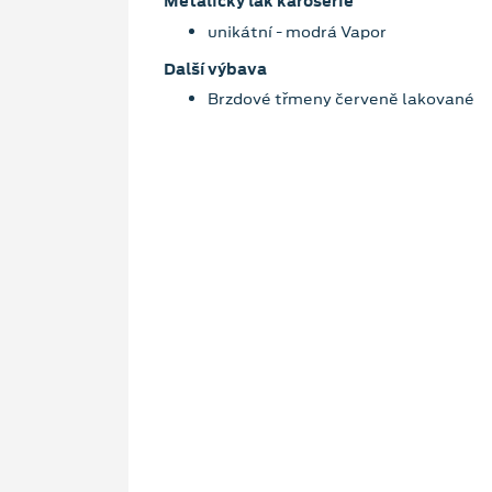
Metalický lak karoserie
unikátní - modrá Vapor
Další výbava
Brzdové třmeny červeně lakované