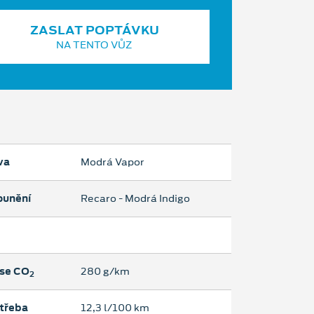
ZASLAT POPTÁVKU
NA TENTO VŮZ
va
Modrá Vapor
ounění
Recaro - Modrá Indigo
se CO
280 g/km
2
třeba
12,3 l/100 km