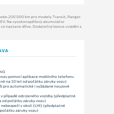
y nebo 200 000 km pro modely Transit, Ranger
 BEV. Na vysokonapěťový akumulátor
, co nastane dříve. Dodatečný bonus uváděn s
AVA
 4G
vozu pomocí aplikace mobilního telefonu
né na 10 let od počátku záruky vozu)
OS pro automatické i vyžádané nouzové
a v případě odcizeného vozidla (předplatné
 od počátku záruky vozu)
 nebezpečí v okolí (LHI) (předplatné
 počátku záruky vozu)