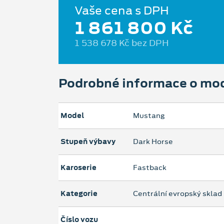
Vaše cena s DPH
1 861 800 Kč
1 538 678 Kč bez DPH
Podrobné informace o mo
Model
Mustang
Stupeň výbavy
Dark Horse
Karoserie
Fastback
Kategorie
Centrální evropský sklad
Číslo vozu