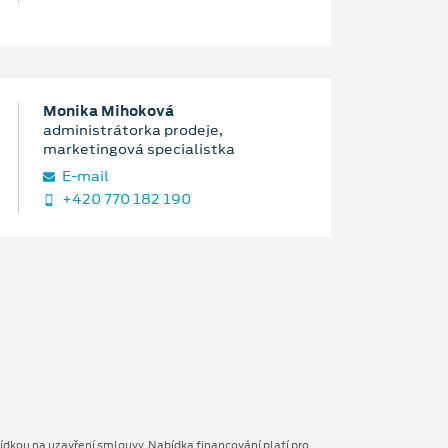
Monika Mihoková
administrátorka prodeje,
marketingová specialistka
E‑mail
+420 770 182 190
ídkou na uzavření smlouvy. Nabídka financování platí pro