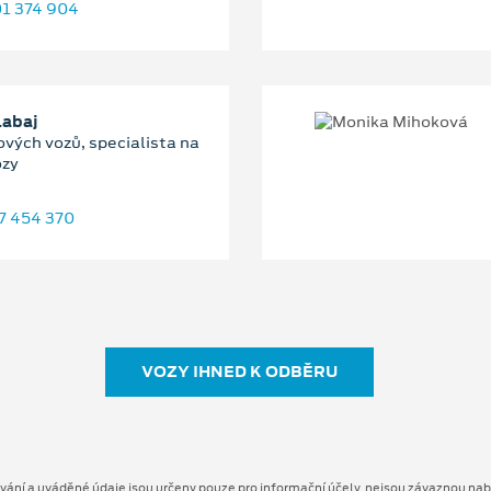
1 374 904
Labaj
ových vozů, specialista na
ozy
7 454 370
VOZY IHNED K ODBĚRU
ování a uváděné údaje jsou určeny pouze pro informační účely, nejsou závaznou nab