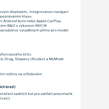
ovým displejem, integrovanou navigací
zpoznáváním hlasu
ní Android Auto nebo Apple CarPlay
stém B&O s výkonem 860 W
reproduktor vyladěných přímo pro model
řístrojového štítu
ck, Drag, Slippery (Kluzko) a MyMode
ími režimy na středovém
ích brzd)
otáčení zadních kol pro zahřátí pneumatik
trati)