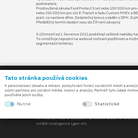
podnikatele.
Prodloužená záruka Ford Protect 5 let nebo 100 000 km pro 
nebo 150 000 km pro vůz E-Transit a řadu Custom PHEV a BE
platí, co nastane dříve. Dodatečný bonus uváděn s DPH. Zvýh
Předběžný termín dodání vozu do ČR není závazný.
S účinností od 1. července 2021 podléhají veškeré nabídky hav
To umožňuje napojení na webové rozhraní pojišťoven a možnost
segmentační kritéria).
Tato stránka používá cookies
K personalizaci obsahu a reklam, poskytování funkcí sociálních médií a analý
svými partnery pro sociální média, inzerci a analýzy. Partneři tyto údaje moho
používáte jejich služby.
Nutné
Statistické
Obchodní podmínky
Při tvorbě videí a obrázků na tomto webu je využívá
umělé inteligence (gen-AI).