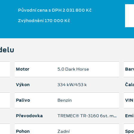
Původní cena s DPH 2 031 800 Kč
Zvýhodnění 170 000 Kč
delu
Motor
5.0 Dark Horse
Bar
Výkon
334 kW/453 k
Čal
Palivo
Benzín
VIN
Převodovka
TREMEC® TR-3160 6st. manuální
Emi
Pohon
Zadní
Spo