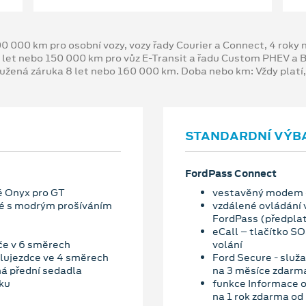
00 000 km pro osobní vozy, vozy řady Courier a Connect, 4 rok
 let nebo 150 000 km pro vůz E-Transit a řadu Custom PHEV a
oužená záruka 8 let nebo 160 000 km. Doba nebo km: Vždy platí
STANDARDNÍ VÝB
FordPass Connect
né Onyx pro GT
vestavěný modem
rné s modrým prošíváním
vzdálené ovládání 
FordPass (předplat
eCall – tlačítko S
če v 6 směrech
volání
lujezdce ve 4 směrech
Ford Secure - služ
ná přední sedadla
na 3 měsíce zdarma
ku
funkce Informace o
na 1 rok zdarma od