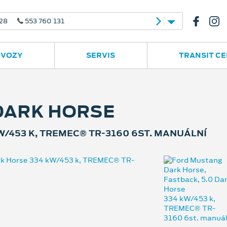
e
Ruská 2877
596 780 977
 VOZY
SERVIS
TRANSIT C
DARK HORSE
W/453 K, TREMEC® TR-3160 6ST. MANUÁLNÍ