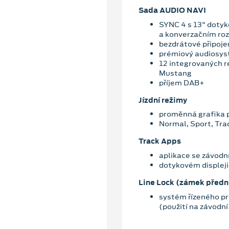
Sada AUDIO NAVI
SYNC 4 s 13" dotyk
a konverzačním ro
bezdrátové připoje
prémiový audiosy
12 integrovaných 
Mustang
příjem DAB+
Jízdní režimy
proměnná grafika p
Normal, Sport, Tra
Track Apps
aplikace se závodn
dotykovém displeji
Line Lock (zámek předn
systém řízeného pr
(použití na závodní 