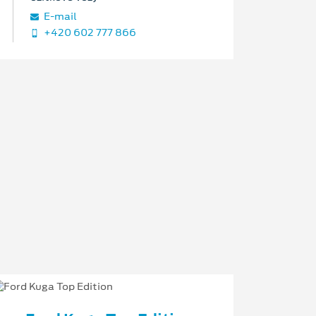
E‑mail
+420 602 777 866