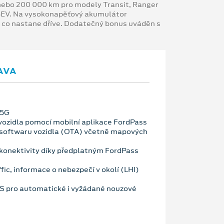
y nebo 200 000 km pro modely Transit, Ranger
 BEV. Na vysokonapěťový akumulátor
, co nastane dříve. Dodatečný bonus uváděn s
AVA
 5G
vozidla pomocí mobilní aplikace FordPass
 softwaru vozidla (OTA) včetně mapových
konektivity díky předplatným FordPass
fic, informace o nebezpečí v okolí (LHI)
OS pro automatické i vyžádané nouzové