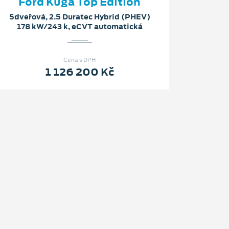
Ford Kuga Top Edition
5dveřová, 2.5 Duratec Hybrid (PHEV)
178 kW/243 k, eCVT automatická
Cena s DPH
1 126 200 Kč