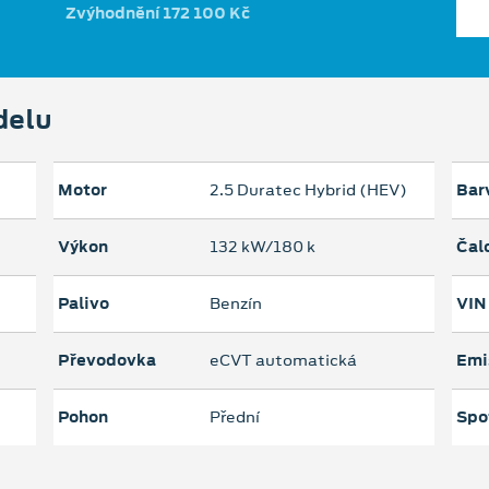
Zvýhodnění 172 100 Kč
delu
Motor
2.5 Duratec Hybrid (HEV)
Bar
Výkon
132 kW/180 k
Čal
Palivo
Benzín
VIN
Převodovka
eCVT automatická
Emi
Pohon
Přední
Spo