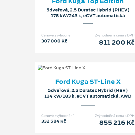
Ford Kuga Top Edition
5dveřová, 2.5 Duratec Hybrid (PHEV)
178 kW/243 k, eCVT automatická
Cenové zvýhodnění
Zvýhodněná cena s DPH
307 000 Kč
811 200 Kč
Ford Kuga ST-Line X
5dveřová, 2.5 Duratec Hybrid (HEV)
134 kW/183 k, eCVT automatická, AWD
Cenové zvýhodnění
Zvýhodněná cena s DPH
332 584 Kč
855 216 Kč