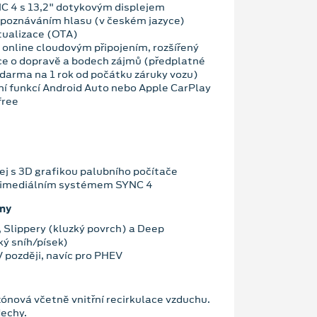
C 4 s 13,2" dotykovým displejem
zpoznáváním hlasu (v českém jazyce)
tualizace (OTA)
 online cloudovým připojením, rozšířený
ce o dopravě a bodech zájmů (předplatné
darma na 1 rok od počátku záruky vozu)
ní funkcí Android Auto nebo Apple CarPlay
free
ej s 3D grafikou palubního počítače
ltimediálním systémem SYNC 4
imy
, Slippery (kluzký povrch) a Deep
ý sníh/písek)
V později, navíc pro PHEV
nová včetně vnitřní recirkulace vzduchu.
echy.