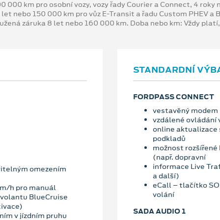
00 000 km pro osobní vozy, vozy řady Courier a Connect, 4 rok
 let nebo 150 000 km pro vůz E-Transit a řadu Custom PHEV a
oužená záruka 8 let nebo 160 000 km. Doba nebo km: Vždy platí
STANDARDNÍ VÝB
FORDPASS CONNECT
vestavěný modem
vzdálené ovládání 
online aktualizace
podkladů
možnost rozšířené 
(např. dopravní
informace Live Traf
vitelným omezením
a další)
eCall – tlačítko S
km/h pro manuál
volání
 volantu BlueCruise
tivace)
SADA AUDIO 1
ím v jízdním pruhu