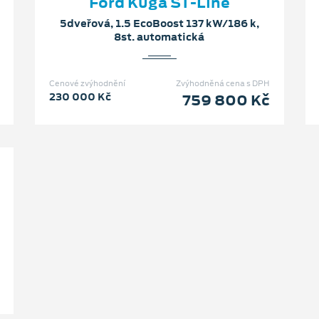
Ford Kuga ST-Line
5dveřová, 1.5 EcoBoost 137 kW/186 k,
8st. automatická
Cenové zvýhodnění
Zvýhodněná cena s DPH
230 000 Kč
759 800 Kč