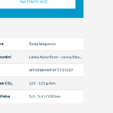
NA TENTO VŮZ
va
Šedá Magnetic
ounění
Látka Kylo/Eton - cerna Ebony
WF0FMHWP3FTT37297
se CO
122 ‐ 123 g/km
2
třeba
5,3 ‐ 5,4 l/100 km