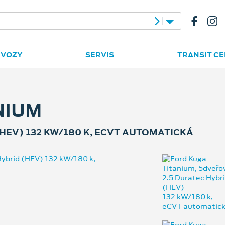
e
Ruská 2877
596 780 977
 VOZY
SERVIS
TRANSIT C
NIUM
HEV) 132 KW/180 K, ECVT AUTOMATICKÁ