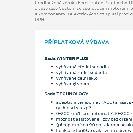
Prodloužená záruka Ford Protect 5 let nebo 1
a vozy řady Custom se spalovacím motorem, 5
a komponenty u elektrických vozů platí prodl
DPH.
PŘÍPLATKOVÁ VÝBAVA
Sada WINTER PLUS
vyhřívaná přední sedadla
vyhřívaná zadní sedadla
vyhřívané čelní sklo
vyhřívaný volant
Sada TECHNOLOGY
adaptivní tempomat (ACC) s nasta
rychlosti v rozpětí:
0-200 km/h pro automat / 30-200 
možnost asistované jízdy bez držení
(předplatné na 90 dní zdarma od ak
Funkce Stop&Go s aktivním udržován