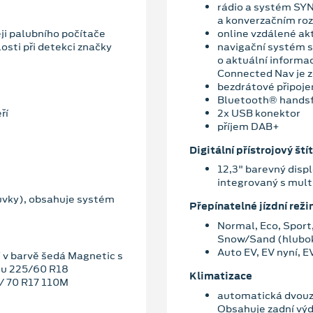
rádio a systém SYN
a konverzačním ro
ji palubního počítače
online vzdálené ak
losti při detekci značky
navigační systém s
o aktuální informa
Connected Nav je z
bezdrátové připoje
Bluetooth® hands
ří
2x USB konektor
příjem DAB+
Digitální přístrojový štít
12,3" barevný displ
integrovaný s mu
uvky), obsahuje systém
Přepínatelné jízdní rež
Normal, Eco, Sport
Snow/Sand (hlubok
Auto EV, EV nyní, E
LT v barvě šedá Magnetic s
eu 225/60 R18
Klimatizace
5/ 70 R17 110M
automatická dvouzó
Obsahuje zadní výd