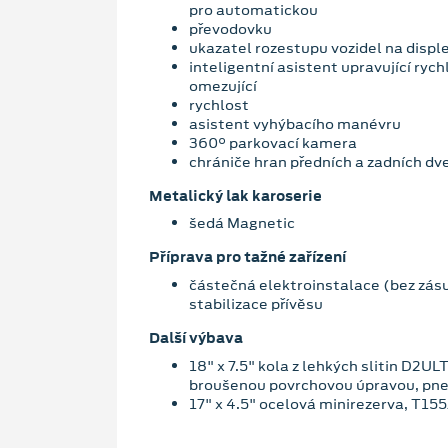
pro automatickou
převodovku
ukazatel rozestupu vozidel na disple
inteligentní asistent upravující rych
omezující
rychlost
asistent vyhýbacího manévru
360° parkovací kamera
chrániče hran předních a zadních dve
Metalický lak karoserie
šedá Magnetic
Příprava pro tažné zařízení
částečná elektroinstalace (bez zás
stabilizace přívěsu
Další výbava
18" x 7.5" kola z lehkých slitin D2U
broušenou povrchovou úpravou, pn
17" x 4.5" ocelová minirezerva, T15