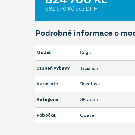
681 570 Kč bez DPH
Podrobné informace o mo
Model
Kuga
Stupeň výbavy
Titanium
Karoserie
5dveřová
Kategorie
Skladem
Pobočka
Opava