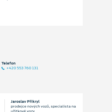
Telefon
+420 553 760 131
Jaroslav Přikryl
prodejce nových vozů, specialista na
užitkové vozy