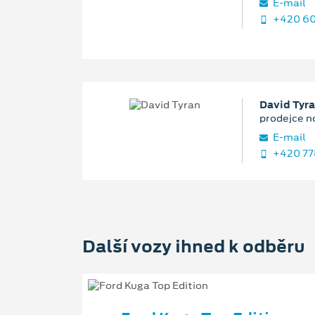
E‑mail
+420 60
David Tyr
prodejce n
E‑mail
+420 77
Další vozy ihned k odběru