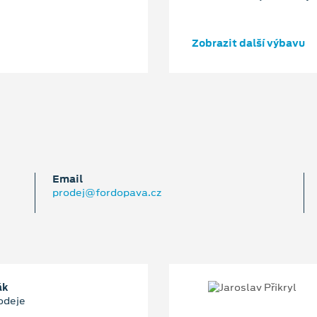
Zobrazit další výbavu
Email
prodej@fordopava.cz
ák
odeje