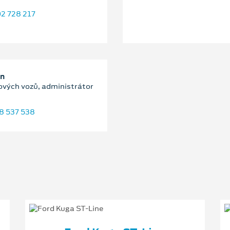
2 728 217
an
ových vozů, administrátor
8 537 538