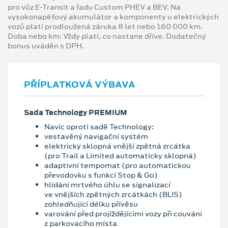
pro vůz E-Transit a řadu Custom PHEV a BEV. Na
vysokonapěťový akumulátor a komponenty u elektrických
vozů platí prodloužená záruka 8 let nebo 160 000 km.
Doba nebo km: Vždy platí, co nastane dříve. Dodatečný
bonus uváděn s DPH.
PŘÍPLATKOVÁ VÝBAVA
Sada Technology PREMIUM
Navíc oproti sadě Technology:
vestavěný navigační systém
elektricky sklopná vnější zpětná zrcátka
(pro Trail a Limited automaticky sklopná)
adaptivní tempomat (pro automatickou
převodovku s funkcí Stop & Go)
hlídání mrtvého úhlu se signalizací
ve vnějších zpětných zrcátkách (BLIS)
zohledňující délku přívěsu
varování před projíždějícími vozy při couvání
z parkovacího místa