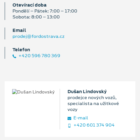
Otevírací doba
Pondělí – Pátek: 7:00 – 17:00
Sobota: 8:00 – 13:00
Email
prodej@fordostrava.cz
Telefon
+420 596 780 369
Dušan Lindovský
prodejce nových vozů,
specialista na užitkové
vozy
E‑mail
+420 601 374 904