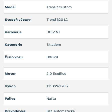
Model
Transit Custom
Stupeň výbavy
Trend 320 L1
Karoserie
DCiV N1
Kategorie
Skladem
Číslo vozu
B0029
Motor
2.0 EcoBlue
Výkon
125 kW/170 k
Palivo
Nafta
Převodovka
8st. automatická