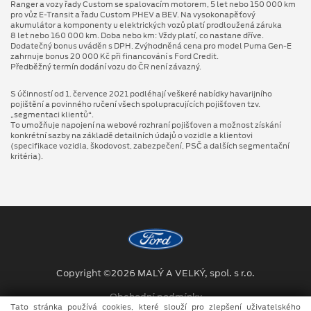
Ranger a vozy řady Custom se spalovacím motorem, 5 let nebo 150 000 km
pro vůz E-Transit a řadu Custom PHEV a BEV. Na vysokonapěťový
akumulátor a komponenty u elektrických vozů platí prodloužená záruka
8 let nebo 160 000 km. Doba nebo km: Vždy platí, co nastane dříve.
Dodatečný bonus uváděn s DPH. Zvýhodněná cena pro model Puma Gen⁠-⁠E
zahrnuje bonus 20 000 Kč při financování s Ford Credit.
Předběžný termín dodání vozu do ČR není závazný.
S účinností od 1. července 2021 podléhají veškeré nabídky havarijního
pojištění a povinného ručení všech spolupracujících pojišťoven tzv.
„segmentaci klientů“.
To umožňuje napojení na webové rozhraní pojišťoven a možnost získání
konkrétní sazby na základě detailních údajů o vozidle a klientovi
(specifikace vozidla, škodovost, zabezpečení, PSČ a dalších segmentační
kritéria).
Copyright ©2026 MALÝ A VELKÝ, spol. s r.o.
Obchodní podmínky
Tato stránka používá cookies, které slouží pro zlepšení uživatelského