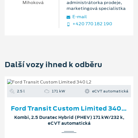
administrátorka prodeje,
marketingová specialistka
E‑mail
+420 770 182 190
Další vozy ihned k odběru
2.5 l
171 kW
eCVT automatická
Ford Transit Custom Limited 340 L2
Kombi, 2.5 Duratec Hybrid (PHEV) 171 kW/232 k,
eCVT automatická