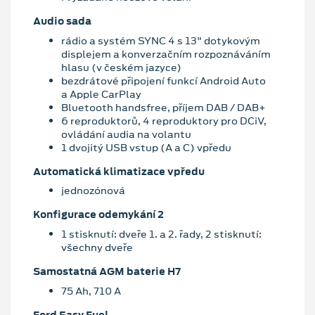
Audio sada
rádio a systém SYNC 4 s 13" dotykovým
displejem a konverzačním rozpoznáváním
hlasu (v českém jazyce)
bezdrátové připojení funkcí Android Auto
a Apple CarPlay
Bluetooth handsfree, příjem DAB / DAB+
6 reproduktorů, 4 reproduktory pro DCiV,
ovládání audia na volantu
1 dvojitý USB vstup (A a C) vpředu
Automatická klimatizace vpředu
jednozónová
Konfigurace odemykání 2
1 stisknutí: dveře 1. a 2. řady, 2 stisknutí:
všechny dveře
Samostatná AGM baterie H7
75 Ah, 710 A
Ford Easy Fuel