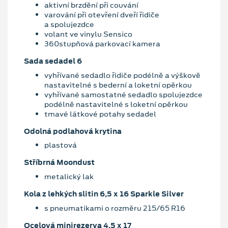
aktivní brzdění při couvání
varování při otevření dveří řidiče
a spolujezdce
volant ve vinylu Sensico
360stupňová parkovací kamera
Sada sedadel 6
vyhřívané sedadlo řidiče podélně a výškově
nastavitelné s bederní a loketní opěrkou
vyhřívané samostatné sedadlo spolujezdce
podélně nastavitelné s loketní opěrkou
tmavé látkové potahy sedadel
Odolná podlahová krytina
plastová
Stříbrná Moondust
metalický lak
Kola z lehkých slitin 6,5 x 16 Sparkle Silver
s pneumatikami o rozměru 215/65 R16
Ocelová minirezerva 4,5 x 17