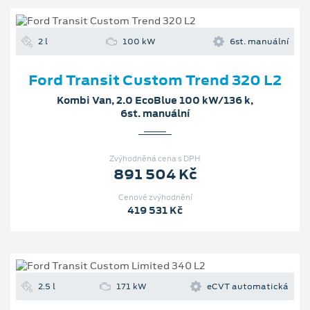
2 l
100 kW
6st. manuální
Ford Transit Custom Trend 320 L2
Kombi Van, 2.0 EcoBlue 100 kW/136 k,
6st. manuální
Zvýhodněná cena s DPH
891 504 Kč
Cenové zvýhodnění
419 531 Kč
2.5 l
171 kW
eCVT automatická