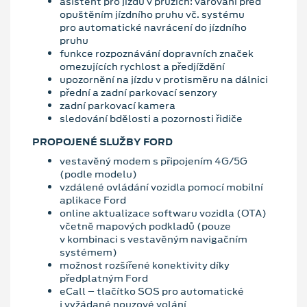
asistent pro jízdu v pruzích: varování před
opuštěním jízdního pruhu vč. systému
pro automatické navrácení do jízdního
pruhu
funkce rozpoznávání dopravních značek
omezujících rychlost a předjíždění
upozornění na jízdu v protisměru na dálnici
přední a zadní parkovací senzory
zadní parkovací kamera
sledování bdělosti a pozornosti řidiče
PROPOJENÉ SLUŽBY FORD
vestavěný modem s připojením 4G/5G
(podle modelu)
vzdálené ovládání vozidla pomocí mobilní
aplikace Ford
online aktualizace softwaru vozidla (OTA)
včetně mapových podkladů (pouze
v kombinaci s vestavěným navigačním
systémem)
možnost rozšířené konektivity díky
předplatným Ford
eCall – tlačítko SOS pro automatické
i vyžádané nouzové volání