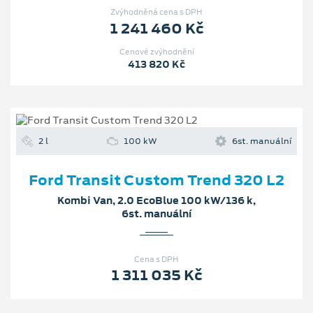
Zvýhodněná cena s DPH
1 241 460 Kč
Cenové zvýhodnění
413 820 Kč
2 l
100 kW
6st. manuální
Ford Transit Custom Trend 320 L2
Kombi Van, 2.0 EcoBlue 100 kW/136 k,
6st. manuální
Cena s DPH
1 311 035 Kč