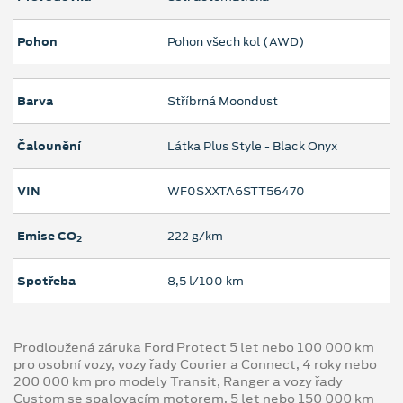
Pohon
Pohon všech kol (AWD)
Barva
Stříbrná Moondust
Čalounění
Látka Plus Style - Black Onyx
VIN
WF0SXXTA6STT56470
Emise CO
222 g/km
2
Spotřeba
8,5 l/100 km
Prodloužená záruka Ford Protect 5 let nebo 100 000 km
pro osobní vozy, vozy řady Courier a Connect, 4 roky nebo
200 000 km pro modely Transit, Ranger a vozy řady
Custom se spalovacím motorem, 5 let nebo 150 000 km