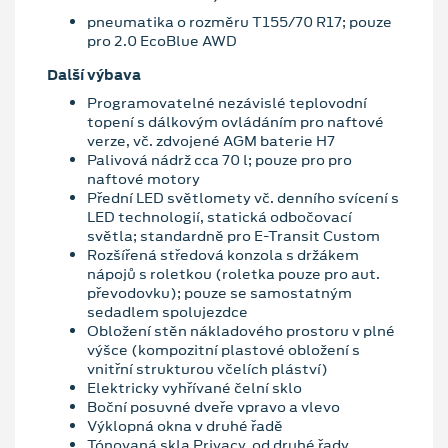
pneumatika o rozměru T155/70 R17; pouze
pro 2.0 EcoBlue AWD
Další výbava
Programovatelné nezávislé teplovodní
topení s dálkovým ovládáním pro naftové
verze, vč. zdvojené AGM baterie H7
Palivová nádrž cca 70 l; pouze pro pro
naftové motory
Přední LED světlomety vč. denního svícení s
LED technologií, statická odbočovací
světla; standardně pro E-Transit Custom
Rozšířená středová konzola s držákem
nápojů s roletkou (roletka pouze pro aut.
převodovku); pouze se samostatným
sedadlem spolujezdce
Obložení stěn nákladového prostoru v plné
výšce (kompozitní plastové obložení s
vnitřní strukturou včelích pláství)
Elektricky vyhřívané čelní sklo
Boční posuvné dveře vpravo a vlevo
Výklopná okna v druhé řadě
Tónovaná skla Privacy, od druhé řady