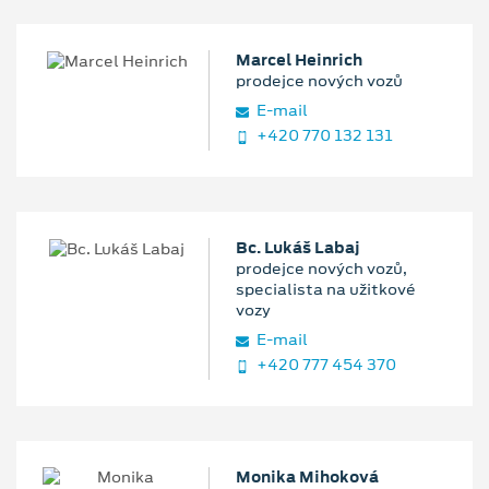
Marcel Heinrich
prodejce nových vozů
E‑mail
+420 770 132 131
Bc. Lukáš Labaj
prodejce nových vozů,
specialista na užitkové
vozy
E‑mail
+420 777 454 370
Monika Mihoková