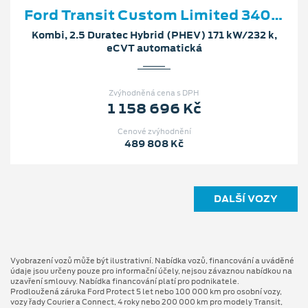
Ford Transit Custom Limited 340 L2
Kombi, 2.5 Duratec Hybrid (PHEV) 171 kW/232 k,
eCVT automatická
Zvýhodněná cena s DPH
1 158 696 Kč
Cenové zvýhodnění
489 808 Kč
DALŠÍ VOZY
Vyobrazení vozů může být ilustrativní. Nabídka vozů, financování a uváděné
údaje jsou určeny pouze pro informační účely, nejsou závaznou nabídkou na
uzavření smlouvy. Nabídka financování platí pro podnikatele.
Prodloužená záruka Ford Protect 5 let nebo 100 000 km pro osobní vozy,
vozy řady Courier a Connect, 4 roky nebo 200 000 km pro modely Transit,