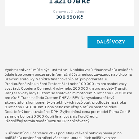
1 321 078 Kč
Cenové zvýhodnění
308 550 Kč
DALŠÍ VOZY
Vyobrazení vozů může být ilustrativní. Nabídka vozů, financování a uváděné
údaje jsou určeny pouze pro informační účely, nejsou závaznou nabídkou na
uzavření smlouvy. Nabídka financování platí pro podnikatele.
Prodloužená záruka Ford Protect 5 let nebo 100 000 km pro osobní vozy,
vozy řady Courier a Connect, 4 roky nebo 200 000 km pro modely Transit,
Ranger a vozy řady Custom se spalovacím motorem, 5 let nebo 150 000 km
pro vůz E-Transit a řadu Custom PHEV a BEV. Na vysokonapěťový
akumulátor a komponenty u elektrických vozů platí prodloužená záruka
8 let nebo 160 000 km. Doba nebo km: Vždy platí, co nastane dříve.
Dodatečný bonus uváděn s DPH. Zvýhodněná cena pro model Puma Gen⁠-⁠E
zahrnuje bonus 20 000 Kč při financování s Ford Credit.
Předběžný termín dodání vozu do ČR není závazný.
S účinností od 1. července 2021 podléhají veškeré nabídky havarijního
pojištění a povinného ručení všech spolupracujících pojišťoven tzv.