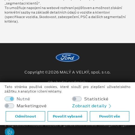
„segmentaci klientů“.
To umožňuje napojení na webové rozhraní pojišťoven a možnost získání
konkrétní sazby na základě detailních údajů o vozidle a klientovi
(specifikace vozidla, škodovost, zabezpečení, PSČ a dalších segmentační
kritéria).
Copyright ©2026 MALÝ A VELKÝ, spol. s r.o.
Obchodní podmínky
Tato stránka používá cookies, které slouží pro zlepšení uživatelského
zážitku, k analytice i cílení reklamy.
Ochrana osobních údajů
Nutné
Statistické
Prohlášení o zpracování údajů konečných zákazníků
Marketingové
Zobrazit detaily
Při tvorbě videí a obrázků na tomto webu je využíváno kombinace
Odmítnout
Povolit vybrané
Povolit vše
tradičních fotografií či videí, počítačem generovaných snímků (CGI)
z digitálních modelů vozidel a generativní umělé inteligence (gen-
AI).