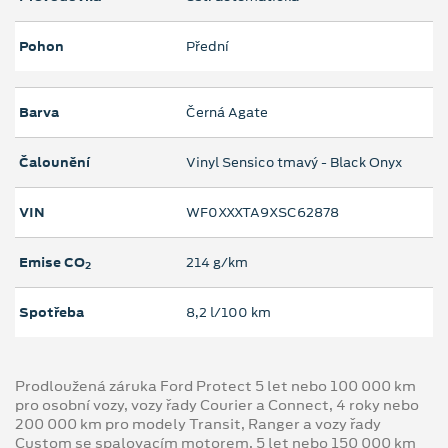
Pohon
Přední
Barva
Černá Agate
Čalounění
Vinyl Sensico tmavý - Black Onyx
VIN
WF0XXXTA9XSC62878
Emise CO
214 g/km
2
Spotřeba
8,2 l/100 km
Prodloužená záruka Ford Protect 5 let nebo 100 000 km
pro osobní vozy, vozy řady Courier a Connect, 4 roky nebo
200 000 km pro modely Transit, Ranger a vozy řady
Custom se spalovacím motorem, 5 let nebo 150 000 km