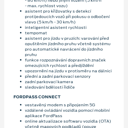
- 80 km/h) nebo jiným vozem (5 km/h
- max. rychlost vozu)
asistent pro křižovatky s detekcí
protijedoucích vozů při pokusu o odbočení
vlevo (5 km/h - 30 km/h)
inteligentní asistent rychlosti
tempomat
asistent pro jízdu v pruzích: varování před
opuštěním jízdního pruhu včetně systému
pro automatické navrácení do jízdního
pruhu
funkce rozpoznávání dopravních značek
omezujících rychlost a předjíždění
upozornění na jízdu v protisměru na dálnici
přední a zadní parkovací senzory
zadní parkovací kamera
sledování bdělosti řidiče
FORDPASS CONNECT
vestavěný modem s připojením 5G
vzdálené ovládání vozidla pomocí mobilní
aplikace FordPass
online aktualizace softwaru vozidla (OTA)
včetně mapových podkladů (pouze