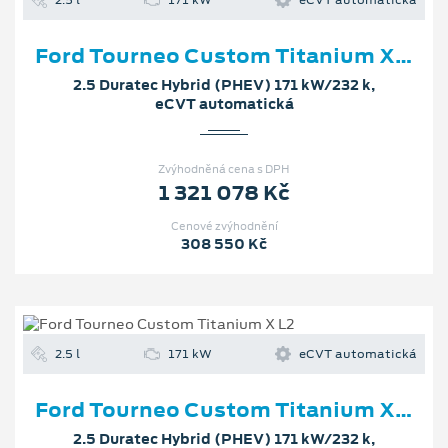
2.5 l
171 kW
eCVT automatická
Ford Tourneo Custom Titanium X L2
2.5 Duratec Hybrid (PHEV) 171 kW/232 k,
eCVT automatická
Zvýhodněná cena s DPH
1 321 078 Kč
Cenové zvýhodnění
308 550 Kč
2.5 l
171 kW
eCVT automatická
Ford Tourneo Custom Titanium X L2
2.5 Duratec Hybrid (PHEV) 171 kW/232 k,