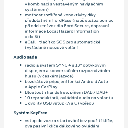
v kombinaci s vestavěným navigačním
systémem)
možnost rozšířené konektivity díky
předplatným FordPass (např. služba pomoci
při odcizení vozidla Ford Secure, dopravní
informace Local Hazard Information
a další)
eCall - tlačítko SOS pro automatické
i vyžádané nouzové volání
Audio sada
rádio a systém SYNC 4 s 13" dotykovým
displejem a konverzačním rozpoznáváním
hlasu (v českém jazyce)
bezdrátové připojení funkcí Android Auto
a Apple CarPlay
Bluetooth handsfree, příjem DAB / DAB+
10 reproduktorů, ovládání audia na volantu
1 dvojitý USB vstup (A a C) vpředu
Systém KeyFree
vstup do vozu a startování bez použití klíče,
dva pasivní klíče dálkového ovládání