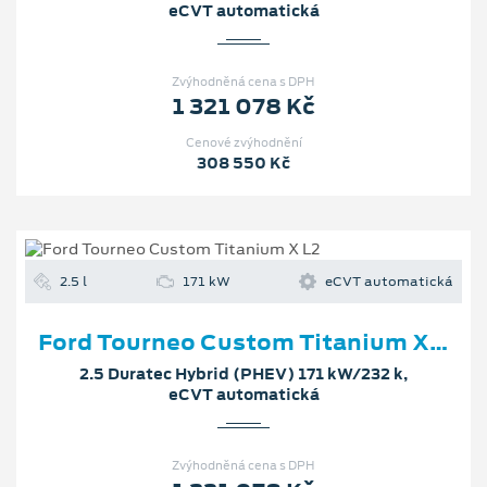
eCVT automatická
Zvýhodněná cena s DPH
1 321 078 Kč
Cenové zvýhodnění
308 550 Kč
2.5 l
171 kW
eCVT automatická
Ford Tourneo Custom Titanium X L2
2.5 Duratec Hybrid (PHEV) 171 kW/232 k,
eCVT automatická
Zvýhodněná cena s DPH