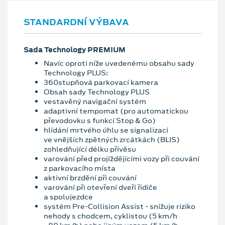
STANDARDNÍ VÝBAVA
Sada Technology PREMIUM
Navíc oproti níže uvedenému obsahu sady
Technology PLUS:
360stupňová parkovací kamera
Obsah sady Technology PLUS
vestavěný navigační systém
adaptivní tempomat (pro automatickou
převodovku s funkcí Stop & Go)
hlídání mrtvého úhlu se signalizací
ve vnějších zpětných zrcátkách (BLIS)
zohledňující délku přívěsu
varování před projíždějícími vozy při couvání
z parkovacího místa
aktivní brzdění při couvání
varování při otevření dveří řidiče
a spolujezdce
systém Pre-Collision Assist - snižuje riziko
nehody s chodcem, cyklistou (5 km/h