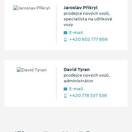
Jaroslav Přikryl
prodejce nových vozů,
specialista na užitkové
vozy
E‑mail
+420 602 777 866
David Tyran
prodejce nových vozů,
administrátor
E‑mail
+420 778 537 538