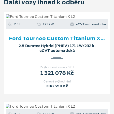
Další vozy ihned k odběru
2.5 l
171 kW
eCVT automatická
Ford Tourneo Custom Titanium X L2
2.5 Duratec Hybrid (PHEV) 171 kW/232 k,
eCVT automatická
Zvýhodněná cena s DPH
1 321 078 Kč
Cenové zvýhodnění
308 550 Kč