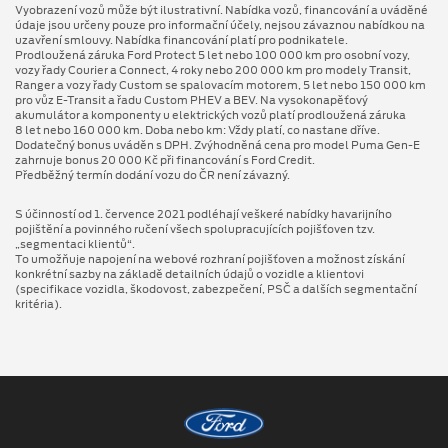
Vyobrazení vozů může být ilustrativní. Nabídka vozů, financování a uváděné
údaje jsou určeny pouze pro informační účely, nejsou závaznou nabídkou na
uzavření smlouvy. Nabídka financování platí pro podnikatele.
Prodloužená záruka Ford Protect 5 let nebo 100 000 km pro osobní vozy,
vozy řady Courier a Connect, 4 roky nebo 200 000 km pro modely Transit,
Ranger a vozy řady Custom se spalovacím motorem, 5 let nebo 150 000 km
pro vůz E-Transit a řadu Custom PHEV a BEV. Na vysokonapěťový
akumulátor a komponenty u elektrických vozů platí prodloužená záruka
8 let nebo 160 000 km. Doba nebo km: Vždy platí, co nastane dříve.
Dodatečný bonus uváděn s DPH. Zvýhodněná cena pro model Puma Gen⁠-⁠E
zahrnuje bonus 20 000 Kč při financování s Ford Credit.
Předběžný termín dodání vozu do ČR není závazný.
S účinností od 1. července 2021 podléhají veškeré nabídky havarijního
pojištění a povinného ručení všech spolupracujících pojišťoven tzv.
„segmentaci klientů“.
To umožňuje napojení na webové rozhraní pojišťoven a možnost získání
konkrétní sazby na základě detailních údajů o vozidle a klientovi
(specifikace vozidla, škodovost, zabezpečení, PSČ a dalších segmentační
kritéria).