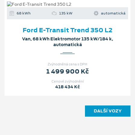
68 kWh
135 kW
automatická
Ford E-Transit Trend 350 L2
Van, 68 kWh Elektromotor 135 kW/184 k,
automatická
Zvýhodněná cena s DPH
1 499 900 Kč
Cenové zvýhodnění
418 434 Kč
DALŠÍ VOZY