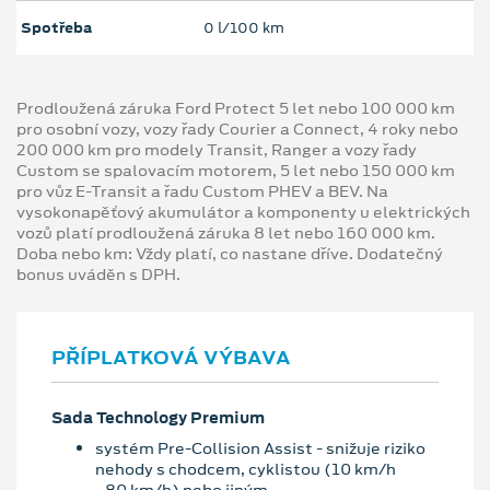
Spotřeba
0 l/100 km
Prodloužená záruka Ford Protect 5 let nebo 100 000 km
pro osobní vozy, vozy řady Courier a Connect, 4 roky nebo
200 000 km pro modely Transit, Ranger a vozy řady
Custom se spalovacím motorem, 5 let nebo 150 000 km
pro vůz E-Transit a řadu Custom PHEV a BEV. Na
vysokonapěťový akumulátor a komponenty u elektrických
vozů platí prodloužená záruka 8 let nebo 160 000 km.
Doba nebo km: Vždy platí, co nastane dříve. Dodatečný
bonus uváděn s DPH.
PŘÍPLATKOVÁ VÝBAVA
Sada Technology Premium
systém Pre-Collision Assist - snižuje riziko
nehody s chodcem, cyklistou (10 km/h
- 80 km/h) nebo jiným