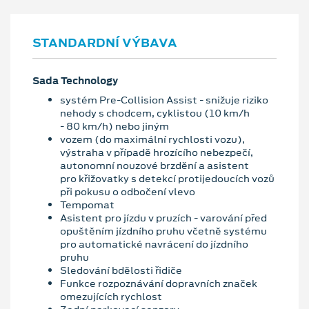
STANDARDNÍ VÝBAVA
Sada Technology
systém Pre-Collision Assist - snižuje riziko
nehody s chodcem, cyklistou (10 km/h
- 80 km/h) nebo jiným
vozem (do maximální rychlosti vozu),
výstraha v případě hrozícího nebezpečí,
autonomní nouzové brzdění a asistent
pro křižovatky s detekcí protijedoucích vozů
při pokusu o odbočení vlevo
Tempomat
Asistent pro jízdu v pruzích - varování před
opuštěním jízdního pruhu včetně systému
pro automatické navrácení do jízdního
pruhu
Sledování bdělosti řidiče
Funkce rozpoznávání dopravních značek
omezujících rychlost