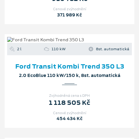
Cenové zvýhodnění
371 989 Kč
2 l
110 kW
8st. automatická
Ford Transit Kombi Trend 350 L3
2.0 EcoBlue 110 kW/150 k, 8st. automatická
Zvýhodněná cena s DPH
1 118 505 Kč
Cenové zvýhodnění
454 434 Kč