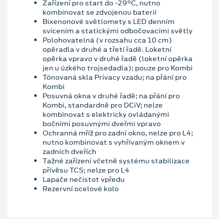
Zařízení pro start do -29°C, nutno
kombinovat se zdvojenou baterií
Bixenonové světlomety s LED denním
svícením a statickými odbočovacími světly
Polohovatelná (v rozsahu cca 10 cm)
opěradla v druhé a třetí řadě. Loketní
opěrka vpravo v druhé řadě (loketní opěrka
jen u úzkého trojsedadla); pouze pro Kombi
Tónovaná skla Privacy vzadu; na přání pro
Kombi
Posuvná okna v druhé řadě; na přání pro
Kombi, standardně pro DCiV; nelze
kombinovat s elektricky ovládanými
bočními posuvnými dveřmi vpravo
Ochranná mříž pro zadní okno, nelze pro L4;
nutno kombinovat s vyhřívaným oknem v
zadních dveřích
Tažné zařízení včetně systému stabilizace
přívěsu TCS; nelze pro L4
Lapače nečistot vpředu
Rezervní ocelové kolo