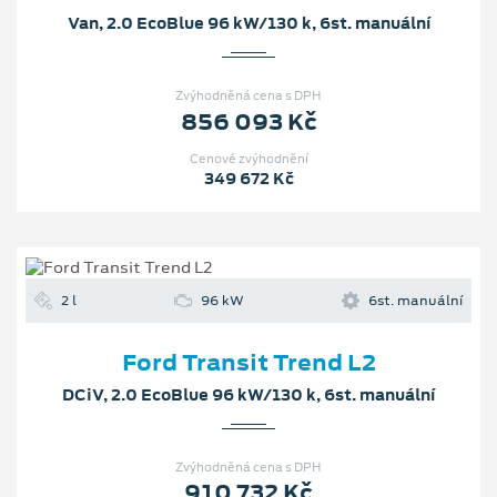
Van, 2.0 EcoBlue 96 kW/130 k, 6st. manuální
Zvýhodněná cena s DPH
856 093 Kč
Cenové zvýhodnění
349 672 Kč
2 l
96 kW
6st. manuální
Ford Transit Trend L2
DCiV, 2.0 EcoBlue 96 kW/130 k, 6st. manuální
Zvýhodněná cena s DPH
910 732 Kč