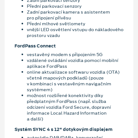
Zadní parkovací senzory
Přední parkovací senzory
Zadní parkovací kamera s asistentem
pro připojení přívěsu
Přední mlhové světlomety
vnější LED osvětlení vstupu do nákladového
prostoru vzadu
FordPass Connect
vestavěný modem s připojením 5G
vzdálené ovládání vozidla pomocí mobilní
aplikace FordPass
online aktualizace softwaru vozidla (OTA)
včetně mapových podkladů (pouze
v kombinaci s vestavěným navigačním
systémem)
možnost rozšířené konektivity díky
předplatným FordPass (např. služba
odcizení vozidla Ford Secure, dopravní
informace Local Hazard Information
a další)
Systém SYNC 4 s 12" dotykovým displejem
autorádio DAB/DAB+, konverzační