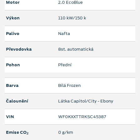
Motor
2.0 EcoBlue
Výkon
110 kW/150 k
Palivo
Nafta
Převodovka
8st. automatická
Pohon
Přední
Barva
Bílá Frozen
Čalounění
Látka Capitol/City - Ebony
VIN
WF0KXXTTRKSC45387
Emise CO
0 g/km
2