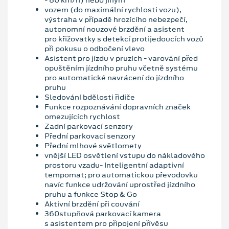
vozem (do maximální rychlosti vozu),
výstraha v případě hrozícího nebezpečí,
autonomní nouzové brzdění a asistent
pro křižovatky s detekcí protijedoucích vozů
při pokusu o odbočení vlevo
Asistent pro jízdu v pruzích - varování před
opuštěním jízdního pruhu včetně systému
pro automatické navrácení do jízdního
pruhu
Sledování bdělosti řidiče
Funkce rozpoznávání dopravních značek
omezujících rychlost
Zadní parkovací senzory
Přední parkovací senzory
Přední mlhové světlomety
vnější LED osvětlení vstupu do nákladového
prostoru vzadu- Inteligentní adaptivní
tempomat; pro automatickou převodovku
navíc funkce udržování uprostřed jízdního
pruhu a funkce Stop & Go
Aktivní brzdění při couvání
360stupňová parkovací kamera
s asistentem pro připojení přívěsu