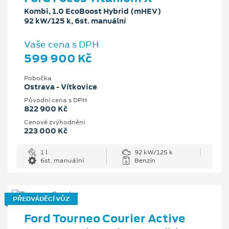
Kombi, 1.0 EcoBoost Hybrid (mHEV)
92 kW/125 k, 6st. manuální
Vaše cena s DPH
599 900 Kč
Pobočka
Ostrava - Vítkovice
Původní cena s DPH
822 900 Kč
Cenové zvýhodnění
223 000 Kč
1 l
92 kW/125 k
6st. manuální
Benzín
PŘEDVÁDĚCÍ VŮZ
Ford Tourneo Courier Active