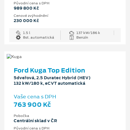
Původní cena s DPH
989 800 Kč
Cenové zvýhodnění
230 000 Kč
1.5 l
137 kW/186 k
8st. automatická
Benzín
Ford Kuga Top Edition
5dveřová, 2.5 Duratec Hybrid (HEV)
132 kW/180 k, eCVT automatická
Vaše cena s DPH
763 900 Kč
Pobočka
Centrální sklad v ČR
Původní cena s DPH