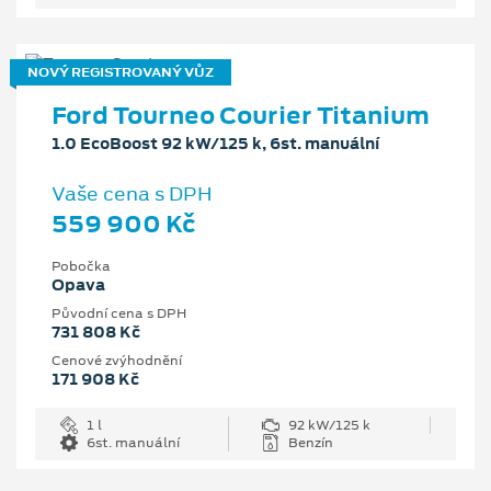
NOVÝ REGISTROVANÝ VŮZ
Ford Tourneo Courier Titanium
1.0 EcoBoost 92 kW/125 k, 6st. manuální
Vaše cena s DPH
559 900 Kč
Pobočka
Opava
Původní cena s DPH
731 808 Kč
Cenové zvýhodnění
171 908 Kč
1 l
92 kW/125 k
6st. manuální
Benzín