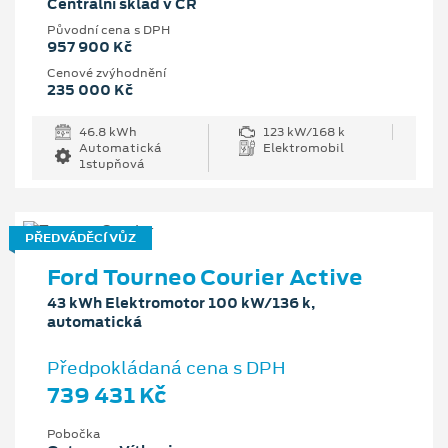
Centrální sklad v ČR
Původní cena s DPH
957 900 Kč
Cenové zvýhodnění
235 000 Kč
46.8 kWh
123 kW/168 k
Automatická
Elektromobil
1stupňová
PŘEDVÁDĚCÍ VŮZ
Ford Tourneo Courier Active
43 kWh Elektromotor 100 kW/136 k,
automatická
Předpokládaná cena s DPH
739 431 Kč
Pobočka