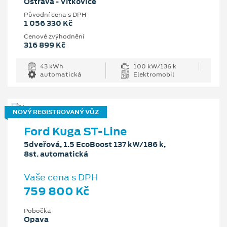
Ostrava - Vítkovice
Původní cena s DPH
1 056 330 Kč
Cenové zvýhodnění
316 899 Kč
43 kWh
100 kW/136 k
automatická
Elektromobil
NOVÝ REGISTROVANÝ VŮZ
Ford Kuga ST-Line
5dveřová, 1.5 EcoBoost 137 kW/186 k,
8st. automatická
Vaše cena s DPH
759 800 Kč
Pobočka
Opava