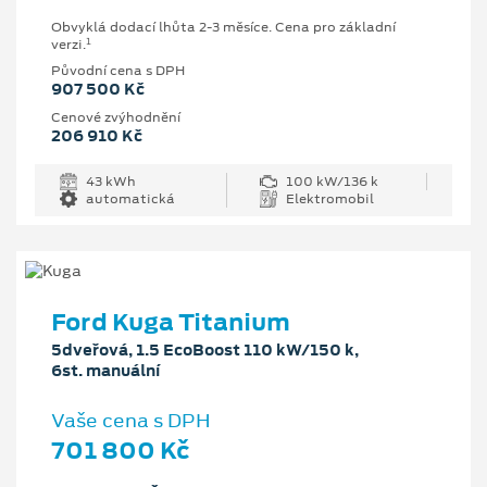
Obvyklá dodací lhůta 2-3 měsíce. Cena pro základní
1
verzi.
Původní cena s DPH
907 500 Kč
Cenové zvýhodnění
206 910 Kč
43 kWh
100 kW/136 k
automatická
Elektromobil
Ford Kuga Titanium
5dveřová, 1.5 EcoBoost 110 kW/150 k,
6st. manuální
Vaše cena s DPH
701 800 Kč