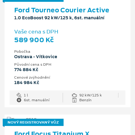
Ford Tourneo Courier Active
1.0 EcoBoost 92 kW/125 k, 6st. manuální
Vaše cena s DPH
589 900 Kč
Pobočka
Ostrava - Vítkovice
Původní cena s DPH
774 884 Kč
Cenové zvýhodnění
184 984 Kč
1 l
92 kW/125 k
6st. manuální
Benzín
NOVÝ REGISTROVANÝ VŮZ
Ford Focus Titanium X