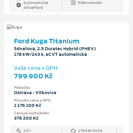
Automatická
Elektromobil
1stupňová
Ford Kuga Titanium
5dveřová, 2.5 Duratec Hybrid (PHEV)
178 kW/243 k, eCVT automatická
Vaše cena s DPH
799 900 Kč
Pobočka
Ostrava - Vítkovice
Původní cena s DPH
1 176 100 Kč
Cenové zvýhodnění
376 200 Kč
2.5 l
178 kW/243 k