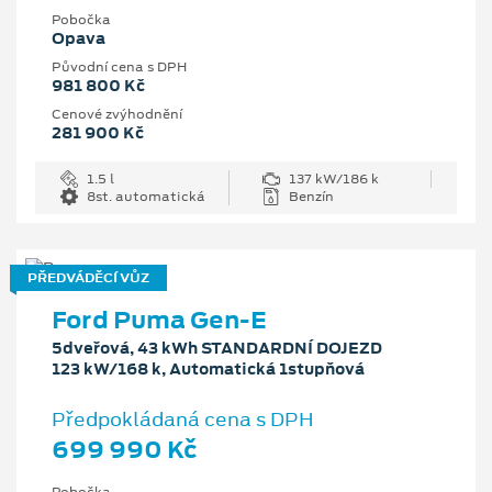
Pobočka
Opava
Původní cena s DPH
981 800 Kč
Cenové zvýhodnění
281 900 Kč
1.5 l
137 kW/186 k
8st. automatická
Benzín
PŘEDVÁDĚCÍ VŮZ
Ford Puma Gen-E
5dveřová, 43 kWh STANDARDNÍ DOJEZD
123 kW/168 k, Automatická 1stupňová
Předpokládaná cena s DPH
699 990 Kč