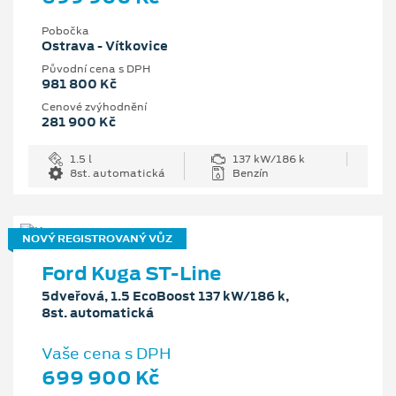
Pobočka
Ostrava - Vítkovice
Původní cena s DPH
981 800 Kč
Cenové zvýhodnění
281 900 Kč
1.5 l
137 kW/186 k
8st. automatická
Benzín
NOVÝ REGISTROVANÝ VŮZ
Ford Kuga ST-Line
5dveřová, 1.5 EcoBoost 137 kW/186 k,
8st. automatická
Vaše cena s DPH
699 900 Kč