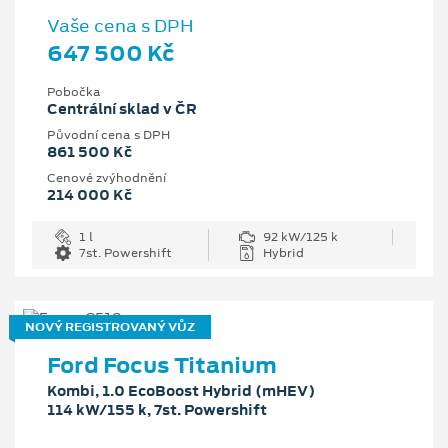
Vaše cena s DPH
647 500 Kč
Pobočka
Centrální sklad v ČR
Původní cena s DPH
861 500 Kč
Cenové zvýhodnění
214 000 Kč
1 l
92 kW/125 k
7st. Powershift
Hybrid
NOVÝ REGISTROVANÝ VŮZ
Ford Focus Titanium
Kombi, 1.0 EcoBoost Hybrid (mHEV)
114 kW/155 k, 7st. Powershift