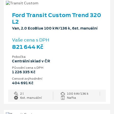
Ford Transit Custom Trend 320
L2
Van, 2.0 EcoBlue 100 kW/136 k, 6st. manuální
Vaše cena s DPH
821 644 Kč
Pobočka
Centrální sklad v ČR
Původní cena s DPH
1 226 335 Kč
Cenové zvýhodnění
404 691 Kč
2 l
100 kW/136 k
6st. manuální
Nafta