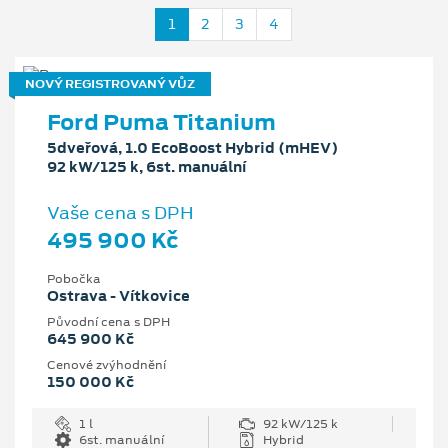
1
2
3
4
NOVÝ REGISTROVANÝ VŮZ
Ford Puma Titanium
5dveřová, 1.0 EcoBoost Hybrid (mHEV)
92 kW/125 k, 6st. manuální
Vaše cena s DPH
495 900 Kč
Pobočka
Ostrava - Vítkovice
Původní cena s DPH
645 900 Kč
Cenové zvýhodnění
150 000 Kč
1 l
92 kW/125 k
6st. manuální
Hybrid