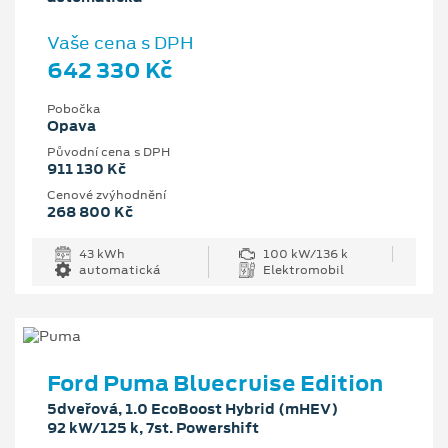
Vaše cena s DPH
642 330 Kč
Pobočka
Opava
Původní cena s DPH
911 130 Kč
Cenové zvýhodnění
268 800 Kč
43 kWh
100 kW/136 k
automatická
Elektromobil
Ford Puma Bluecruise Edition
5dveřová, 1.0 EcoBoost Hybrid (mHEV)
92 kW/125 k, 7st. Powershift