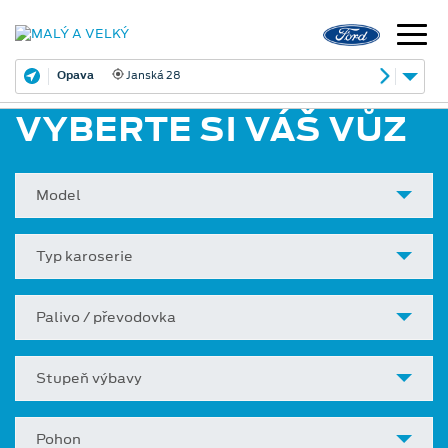
Opava
Janská 28
VYBERTE SI VÁŠ VŮZ
Model
Typ karoserie
Palivo / převodovka
Stupeň výbavy
Pohon