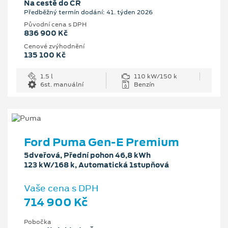
Na cestě do ČR
Předběžný termín dodání: 41. týden 2026
Původní cena s DPH
836 900 Kč
Cenové zvýhodnění
135 100 Kč
1.5 l
110 kW/150 k
6st. manuální
Benzín
Ford Puma Gen-E Premium
5dveřová, Přední pohon 46,8 kWh
123 kW/168 k, Automatická 1stupňová
Vaše cena s DPH
714 900 Kč
Pobočka