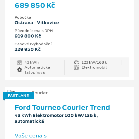
689 850 Kč
Pobočka
Ostrava - Vítkovice
Původní cena s DPH
919 800 Kč
Cenové zvýhodnění
229 950 Kč
43 kWh
123 kW/168 k
Automatická
Elektromobil
1stupňová
FAST LANE
Ford Tourneo Courier Trend
43 kWh Elektromotor 100 kW/136 k,
automatická
Vaše cena s