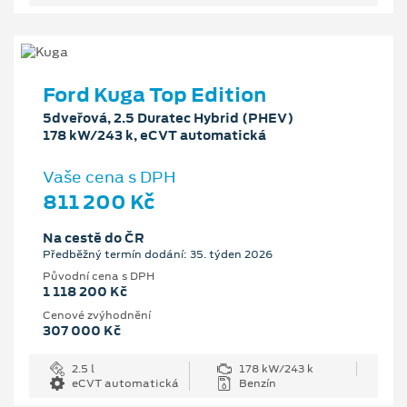
Ford Kuga Top Edition
5dveřová, 2.5 Duratec Hybrid (PHEV)
178 kW/243 k, eCVT automatická
Vaše cena s DPH
811 200 Kč
Na cestě do ČR
Předběžný termín dodání: 35. týden 2026
Původní cena s DPH
1 118 200 Kč
Cenové zvýhodnění
307 000 Kč
2.5 l
178 kW/243 k
eCVT automatická
Benzín