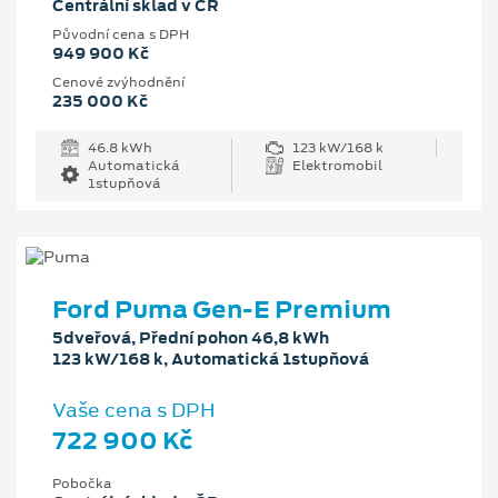
Centrální sklad v ČR
Původní cena s DPH
949 900 Kč
Cenové zvýhodnění
235 000 Kč
46.8 kWh
123 kW/168 k
Automatická
Elektromobil
1stupňová
Ford Puma Gen-E Premium
5dveřová, Přední pohon 46,8 kWh
123 kW/168 k, Automatická 1stupňová
Vaše cena s DPH
722 900 Kč
Pobočka