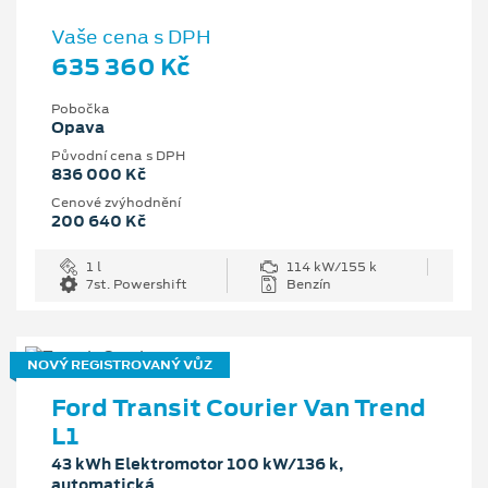
Vaše cena s DPH
635 360 Kč
Pobočka
Opava
Původní cena s DPH
836 000 Kč
Cenové zvýhodnění
200 640 Kč
1 l
114 kW/155 k
7st. Powershift
Benzín
NOVÝ REGISTROVANÝ VŮZ
Ford Transit Courier Van Trend
L1
43 kWh Elektromotor 100 kW/136 k,
automatická