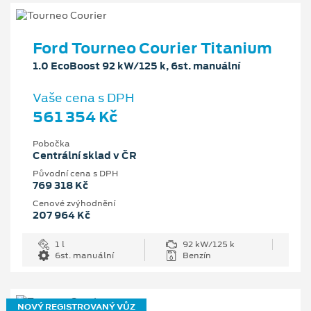
Ford Tourneo Courier Titanium
1.0 EcoBoost 92 kW/125 k, 6st. manuální
Vaše cena s DPH
561 354 Kč
Pobočka
Centrální sklad v ČR
Původní cena s DPH
769 318 Kč
Cenové zvýhodnění
207 964 Kč
1 l
92 kW/125 k
6st. manuální
Benzín
NOVÝ REGISTROVANÝ VŮZ