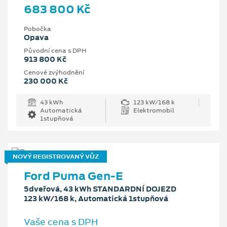
683 800 Kč
Pobočka
Opava
Původní cena s DPH
913 800 Kč
Cenové zvýhodnění
230 000 Kč
43 kWh
123 kW/168 k
Automatická
Elektromobil
1stupňová
NOVÝ REGISTROVANÝ VŮZ
Ford Puma Gen-E
5dveřová, 43 kWh STANDARDNÍ DOJEZD
123 kW/168 k, Automatická 1stupňová
Vaše cena s DPH