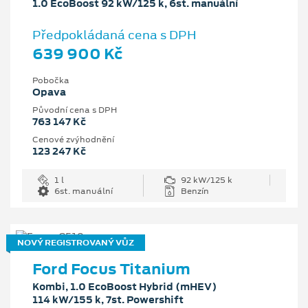
1.0 EcoBoost 92 kW/125 k, 6st. manuální
Předpokládaná cena s DPH
639 900 Kč
Pobočka
Opava
Původní cena s DPH
763 147 Kč
Cenové zvýhodnění
123 247 Kč
1 l
92 kW/125 k
6st. manuální
Benzín
NOVÝ REGISTROVANÝ VŮZ
Ford Focus Titanium
Kombi, 1.0 EcoBoost Hybrid (mHEV)
114 kW/155 k, 7st. Powershift