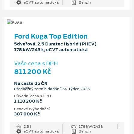
eCVT automatická
Benzín
Ford Kuga Top Edition
5dveřová, 2.5 Duratec Hybrid (PHEV)
178 kW/243 k, eCVT automatická
Vaše cena s DPH
811 200 Kč
Na cestě do ČR
Předběžný termín dodání: 34. týden 2026
Původní cena s DPH
1 118 200 Kč
Cenové zvýhodnění
307 000 Kč
2.5 l
178 kW/243 k
eCVT automatická
Benzín