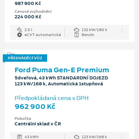
987 900 Kč
Cenové zvýhodnění
224 000 Kč
2.5 l
132 kW/180 k
eCVT automatická
Benzín
PŘEDVÁDĚCÍ VŮZ
Ford Puma Gen-E Premium
5dveřová, 43 kWh STANDARDNÍ DOJEZD
123 kW/168 k, Automatická 1stupňová
Předpokládaná cena s DPH
962 900 Kč
Pobočka
Centrální sklad v ČR
43 kWh
123 kW/168 k