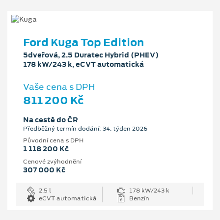
Ford Kuga Top Edition
5dveřová, 2.5 Duratec Hybrid (PHEV)
178 kW/243 k, eCVT automatická
Vaše cena s DPH
811 200 Kč
Na cestě do ČR
Předběžný termín dodání: 34. týden 2026
Původní cena s DPH
1 118 200 Kč
Cenové zvýhodnění
307 000 Kč
2.5 l
178 kW/243 k
eCVT automatická
Benzín