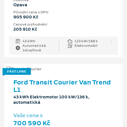
Pobočka
Opava
Původní cena s DPH
905 900 Kč
Cenové zvýhodnění
205 910 Kč
43 kWh
123 kW/168 k
Automatická
Elektromobil
1stupňová
FAST LANE
Ford Transit Courier Van Trend
L1
43 kWh Elektromotor 100 kW/136 k,
automatická
Vaše cena s
700 590 Kč