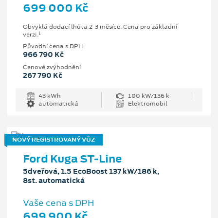
699 000 Kč
Obvyklá dodací lhůta 2-3 měsíce. Cena pro základní
1
verzi.
Původní cena s DPH
966 790 Kč
Cenové zvýhodnění
267 790 Kč
43 kWh
100 kW/136 k
automatická
Elektromobil
NOVÝ REGISTROVANÝ VŮZ
Ford Kuga ST-Line
5dveřová, 1.5 EcoBoost 137 kW/186 k,
8st. automatická
Vaše cena s DPH
699 900 Kč