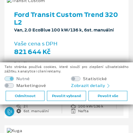
Ford Transit Custom Trend 320
L2
Van, 2.0 EcoBlue 100 kW/136 k, 6st. manuální
Vaše cena s DPH
821 644 Kč
Pobočka
Tato stránka používá cookies, které slouží pro zlepšení uživatelského
Opava
zážitku, k analytice i cílení reklamy.
Původní cena s DPH
Nutné
Statistické
1 226 335 Kč
Marketingové
Zobrazit detaily
Cenové zvýhodnění
404 691 Kč
Odmítnout
Povolit vybrané
Povolit vše
2 l
100 kW/136 k
6st. manuální
Nafta