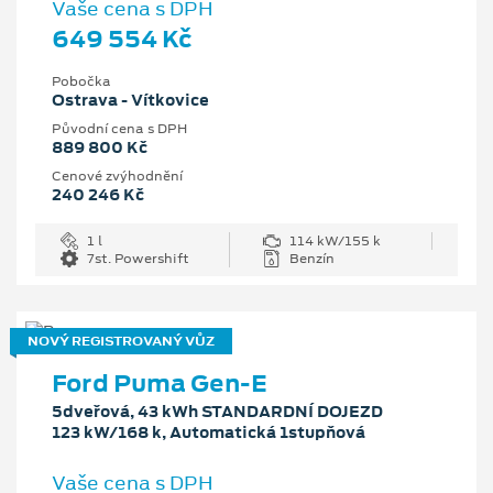
Vaše cena s DPH
649 554 Kč
Pobočka
Ostrava - Vítkovice
Původní cena s DPH
889 800 Kč
Cenové zvýhodnění
240 246 Kč
1 l
114 kW/155 k
7st. Powershift
Benzín
NOVÝ REGISTROVANÝ VŮZ
Ford Puma Gen-E
5dveřová, 43 kWh STANDARDNÍ DOJEZD
123 kW/168 k, Automatická 1stupňová
Vaše cena s DPH