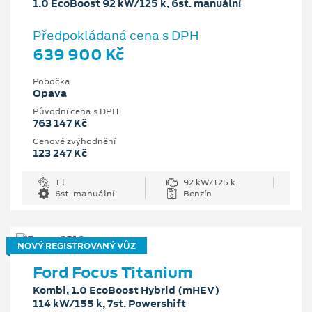
1.0 EcoBoost 92 kW/125 k, 6st. manuální
Předpokládaná cena s DPH
639 900 Kč
Pobočka
Opava
Původní cena s DPH
763 147 Kč
Cenové zvýhodnění
123 247 Kč
1 l
92 kW/125 k
6st. manuální
Benzín
NOVÝ REGISTROVANÝ VŮZ
Ford Focus Titanium
Kombi, 1.0 EcoBoost Hybrid (mHEV)
114 kW/155 k, 7st. Powershift