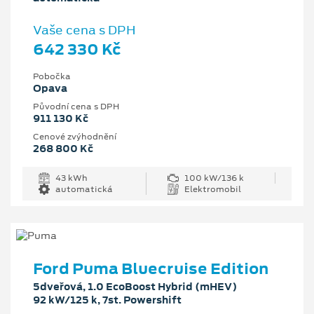
Vaše cena s DPH
642 330 Kč
Pobočka
Opava
Původní cena s DPH
911 130 Kč
Cenové zvýhodnění
268 800 Kč
43 kWh
100 kW/136 k
automatická
Elektromobil
Ford Puma Bluecruise Edition
5dveřová, 1.0 EcoBoost Hybrid (mHEV)
92 kW/125 k, 7st. Powershift