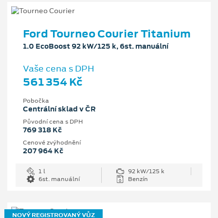
Ford Tourneo Courier Titanium
1.0 EcoBoost 92 kW/125 k, 6st. manuální
Vaše cena s DPH
561 354 Kč
Pobočka
Centrální sklad v ČR
Původní cena s DPH
769 318 Kč
Cenové zvýhodnění
207 964 Kč
1 l
92 kW/125 k
6st. manuální
Benzín
NOVÝ REGISTROVANÝ VŮZ