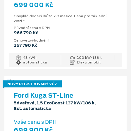
699 000 Kč
Obvyklá dodací lhůta 2-3 měsíce. Cena pro základní
1
verzi.
Původní cena s DPH
966 790 Kč
Cenové zvýhodnění
267 790 Kč
43 kWh
100 kW/136 k
automatická
Elektromobil
NOVÝ REGISTROVANÝ VŮZ
Ford Kuga ST-Line
5dveřová, 1.5 EcoBoost 137 kW/186 k,
8st. automatická
Vaše cena s DPH
699 900 Kč