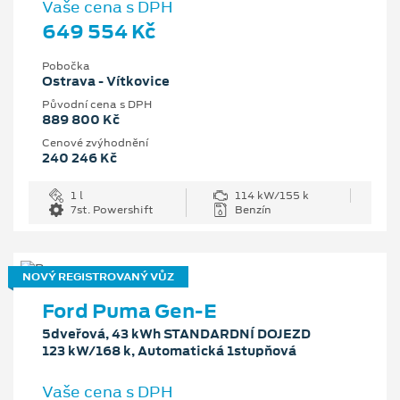
Vaše cena s DPH
649 554 Kč
Pobočka
Ostrava - Vítkovice
Původní cena s DPH
889 800 Kč
Cenové zvýhodnění
240 246 Kč
1 l
114 kW/155 k
7st. Powershift
Benzín
NOVÝ REGISTROVANÝ VŮZ
Ford Puma Gen-E
5dveřová, 43 kWh STANDARDNÍ DOJEZD
123 kW/168 k, Automatická 1stupňová
Vaše cena s DPH