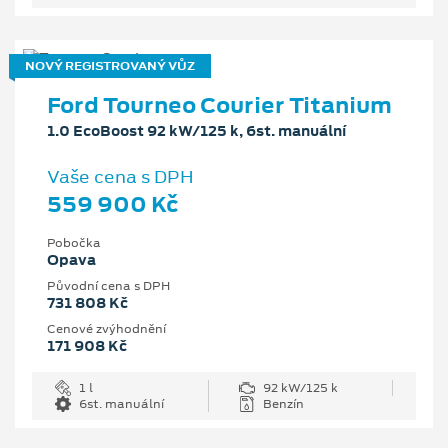
NOVÝ REGISTROVANÝ VŮZ
Ford Tourneo Courier Titanium
1.0 EcoBoost 92 kW/125 k, 6st. manuální
Vaše cena s DPH
559 900 Kč
Pobočka
Opava
Původní cena s DPH
731 808 Kč
Cenové zvýhodnění
171 908 Kč
1 l
92 kW/125 k
6st. manuální
Benzín