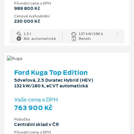
Původní cena s DPH
989 800 Kč
Cenové zvýhodnění
230 000 Kč
1.5 l
137 kW/186 k
8st. automatická
Benzín
Ford Kuga Top Edition
5dveřová, 2.5 Duratec Hybrid (HEV)
132 kW/180 k, eCVT automatická
Vaše cena s DPH
763 900 Kč
Pobočka
Centrální sklad v ČR
Původní cena s DPH