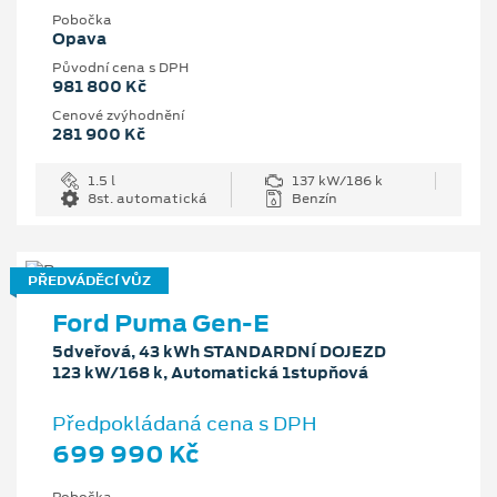
Pobočka
Opava
Původní cena s DPH
981 800 Kč
Cenové zvýhodnění
281 900 Kč
1.5 l
137 kW/186 k
8st. automatická
Benzín
PŘEDVÁDĚCÍ VŮZ
Ford Puma Gen-E
5dveřová, 43 kWh STANDARDNÍ DOJEZD
123 kW/168 k, Automatická 1stupňová
Předpokládaná cena s DPH
699 990 Kč