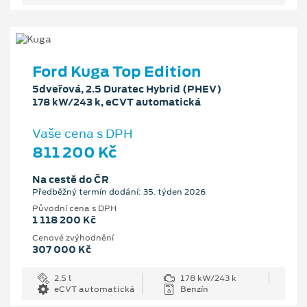
Ford Kuga Top Edition
5dveřová, 2.5 Duratec Hybrid (PHEV)
178 kW/243 k, eCVT automatická
Vaše cena s DPH
811 200 Kč
Na cestě do ČR
Předběžný termín dodání: 35. týden 2026
Původní cena s DPH
1 118 200 Kč
Cenové zvýhodnění
307 000 Kč
2.5 l
178 kW/243 k
eCVT automatická
Benzín