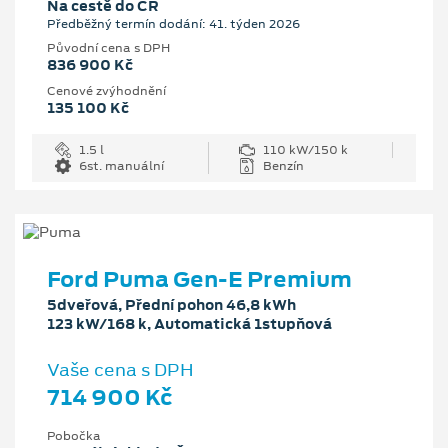
Na cestě do ČR
Předběžný termín dodání: 41. týden 2026
Původní cena s DPH
836 900 Kč
Cenové zvýhodnění
135 100 Kč
1.5 l
110 kW/150 k
6st. manuální
Benzín
Ford Puma Gen-E Premium
5dveřová, Přední pohon 46,8 kWh
123 kW/168 k, Automatická 1stupňová
Vaše cena s DPH
714 900 Kč
Pobočka