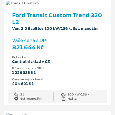
Ford Transit Custom Trend 320
L2
Van, 2.0 EcoBlue 100 kW/136 k, 6st. manuální
Vaše cena s DPH
821 644 Kč
Pobočka
Centrální sklad v ČR
Původní cena s DPH
1 226 335 Kč
Cenové zvýhodnění
404 691 Kč
2 l
100 kW/136 k
6st. manuální
Nafta