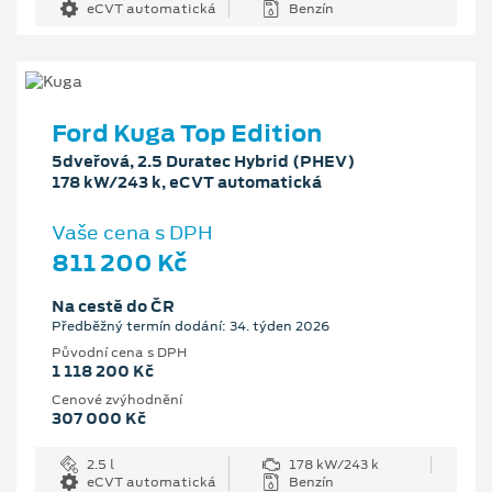
eCVT automatická
Benzín
Ford Kuga Top Edition
5dveřová, 2.5 Duratec Hybrid (PHEV)
178 kW/243 k, eCVT automatická
Vaše cena s DPH
811 200 Kč
Na cestě do ČR
Předběžný termín dodání: 34. týden 2026
Původní cena s DPH
1 118 200 Kč
Cenové zvýhodnění
307 000 Kč
2.5 l
178 kW/243 k
eCVT automatická
Benzín