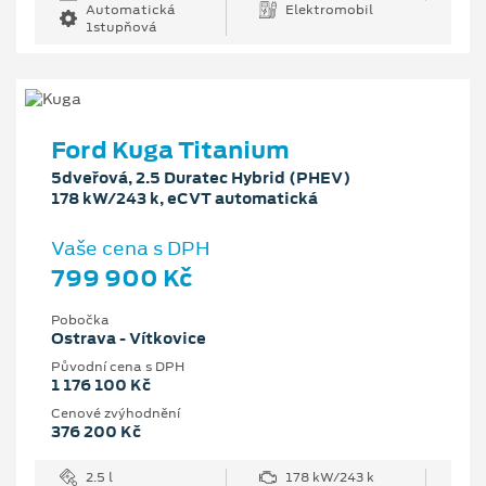
Automatická
Elektromobil
1stupňová
Ford Kuga Titanium
5dveřová, 2.5 Duratec Hybrid (PHEV)
178 kW/243 k, eCVT automatická
Vaše cena s DPH
799 900 Kč
Pobočka
Ostrava - Vítkovice
Původní cena s DPH
1 176 100 Kč
Cenové zvýhodnění
376 200 Kč
2.5 l
178 kW/243 k