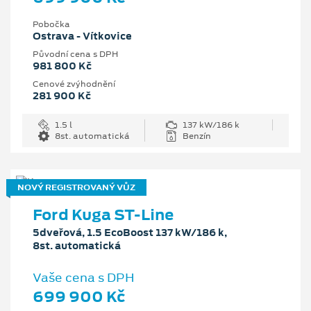
Pobočka
Ostrava - Vítkovice
Původní cena s DPH
981 800 Kč
Cenové zvýhodnění
281 900 Kč
1.5 l
137 kW/186 k
8st. automatická
Benzín
NOVÝ REGISTROVANÝ VŮZ
Ford Kuga ST-Line
5dveřová, 1.5 EcoBoost 137 kW/186 k,
8st. automatická
Vaše cena s DPH
699 900 Kč