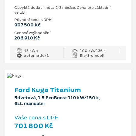
Obvyklá dodací lhůta 2-3 měsíce. Cena pro základní
1
verzi.
Původní cena s DPH
907 500 Kč
Cenové zvýhodnění
206 910 Kč
43 kWh
100 kW/136 k
automatická
Elektromobil
Ford Kuga Titanium
5dveřová, 1.5 EcoBoost 110 kW/150 k,
6st. manuální
Vaše cena s DPH
701 800 Kč