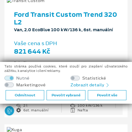
Ford Transit Custom Trend 320
L2
Van, 2.0 EcoBlue 100 kW/136 k, 6st. manuální
Vaše cena s DPH
821 644 Kč
Pobočka
Tato stránka používá cookies, které slouží pro zlepšení uživatelského
Opava
zážitku, k analytice i cílení reklamy.
Původní cena s DPH
Nutné
Statistické
1 226 335 Kč
Marketingové
Zobrazit detaily
Cenové zvýhodnění
404 691 Kč
Odmítnout
Povolit vybrané
Povolit vše
2 l
100 kW/136 k
6st. manuální
Nafta