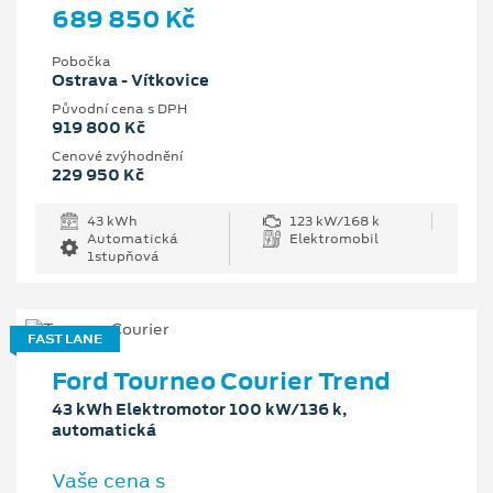
689 850 Kč
Pobočka
Ostrava - Vítkovice
Původní cena s DPH
919 800 Kč
Cenové zvýhodnění
229 950 Kč
43 kWh
123 kW/168 k
Automatická
Elektromobil
1stupňová
FAST LANE
Ford Tourneo Courier Trend
43 kWh Elektromotor 100 kW/136 k,
automatická
Vaše cena s