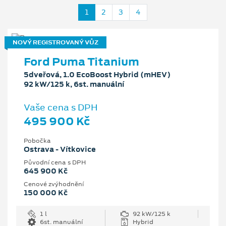
1
2
3
4
NOVÝ REGISTROVANÝ VŮZ
Ford Puma Titanium
5dveřová, 1.0 EcoBoost Hybrid (mHEV)
92 kW/125 k, 6st. manuální
Vaše cena s DPH
495 900 Kč
Pobočka
Ostrava - Vítkovice
Původní cena s DPH
645 900 Kč
Cenové zvýhodnění
150 000 Kč
1 l
92 kW/125 k
6st. manuální
Hybrid