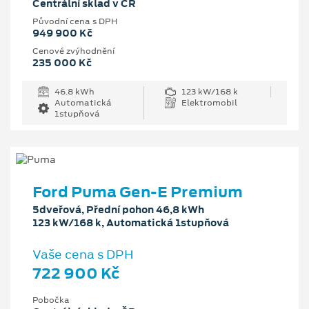
Centrální sklad v ČR
Původní cena s DPH
949 900 Kč
Cenové zvýhodnění
235 000 Kč
46.8 kWh
123 kW/168 k
Automatická
Elektromobil
1stupňová
Ford Puma Gen-E Premium
5dveřová, Přední pohon 46,8 kWh
123 kW/168 k, Automatická 1stupňová
Vaše cena s DPH
722 900 Kč
Pobočka