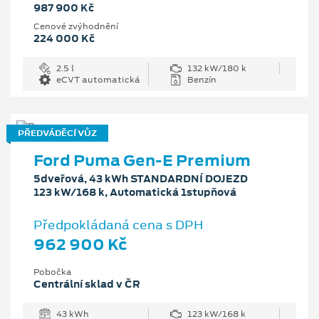
987 900 Kč
Cenové zvýhodnění
224 000 Kč
2.5 l
132 kW/180 k
eCVT automatická
Benzín
PŘEDVÁDĚCÍ VŮZ
Ford Puma Gen-E Premium
5dveřová, 43 kWh STANDARDNÍ DOJEZD
123 kW/168 k, Automatická 1stupňová
Předpokládaná cena s DPH
962 900 Kč
Pobočka
Centrální sklad v ČR
43 kWh
123 kW/168 k