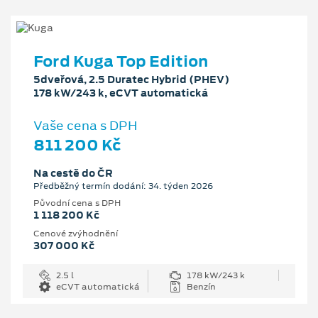
Ford Kuga Top Edition
5dveřová, 2.5 Duratec Hybrid (PHEV)
178 kW/243 k, eCVT automatická
Vaše cena s DPH
811 200 Kč
Na cestě do ČR
Předběžný termín dodání: 34. týden 2026
Původní cena s DPH
1 118 200 Kč
Cenové zvýhodnění
307 000 Kč
2.5 l
178 kW/243 k
eCVT automatická
Benzín