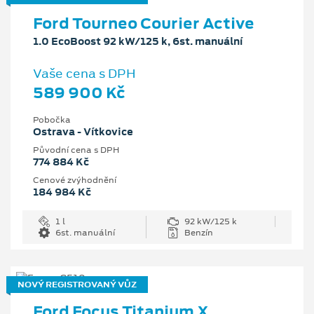
Ford Tourneo Courier Active
1.0 EcoBoost 92 kW/125 k, 6st. manuální
Vaše cena s DPH
589 900 Kč
Pobočka
Ostrava - Vítkovice
Původní cena s DPH
774 884 Kč
Cenové zvýhodnění
184 984 Kč
1 l
92 kW/125 k
6st. manuální
Benzín
NOVÝ REGISTROVANÝ VŮZ
Ford Focus Titanium X