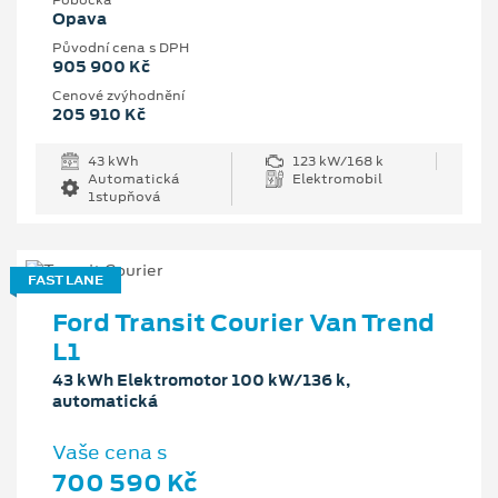
Pobočka
Opava
Původní cena s DPH
905 900 Kč
Cenové zvýhodnění
205 910 Kč
43 kWh
123 kW/168 k
Automatická
Elektromobil
1stupňová
FAST LANE
Ford Transit Courier Van Trend
L1
43 kWh Elektromotor 100 kW/136 k,
automatická
Vaše cena s
700 590 Kč