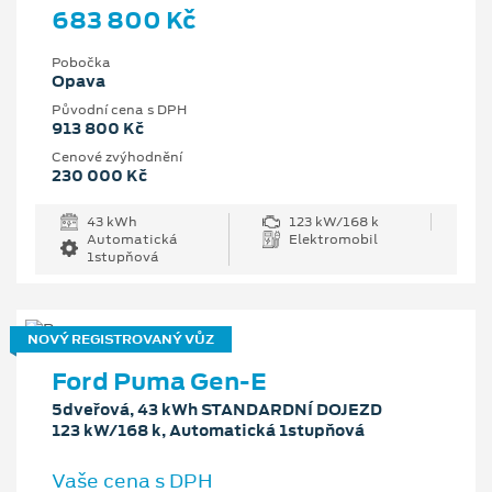
683 800 Kč
Pobočka
Opava
Původní cena s DPH
913 800 Kč
Cenové zvýhodnění
230 000 Kč
43 kWh
123 kW/168 k
Automatická
Elektromobil
1stupňová
NOVÝ REGISTROVANÝ VŮZ
Ford Puma Gen-E
5dveřová, 43 kWh STANDARDNÍ DOJEZD
123 kW/168 k, Automatická 1stupňová
Vaše cena s DPH