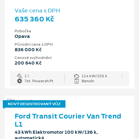
Vaše cena s DPH
635 360 Kč
Pobočka
Opava
Původní cena s DPH
836 000 Kč
Cenové zvýhodnění
200 640 Kč
1 l
114 kW/155 k
7st. Powershift
Benzín
NOVÝ REGISTROVANÝ VŮZ
Ford Transit Courier Van Trend
L1
43 kWh Elektromotor 100 kW/136 k,
automatická