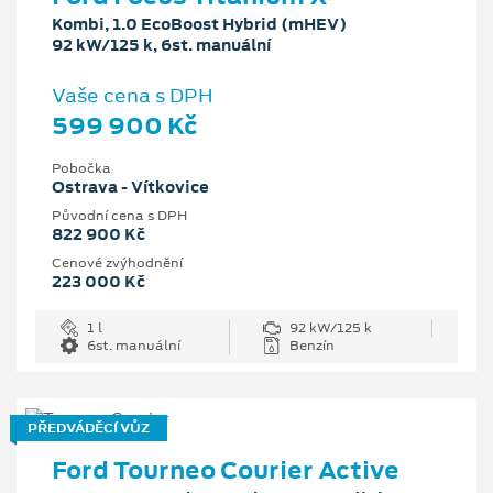
Kombi, 1.0 EcoBoost Hybrid (mHEV)
92 kW/125 k, 6st. manuální
Vaše cena s DPH
599 900 Kč
Pobočka
Ostrava - Vítkovice
Původní cena s DPH
822 900 Kč
Cenové zvýhodnění
223 000 Kč
1 l
92 kW/125 k
6st. manuální
Benzín
PŘEDVÁDĚCÍ VŮZ
Ford Tourneo Courier Active