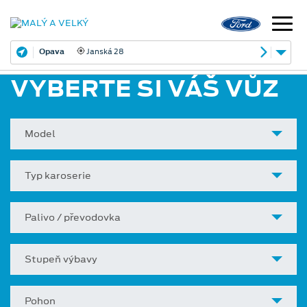
Opava
Janská 28
VYBERTE SI VÁŠ VŮZ
Model
Typ karoserie
Palivo / převodovka
Stupeň výbavy
Pohon