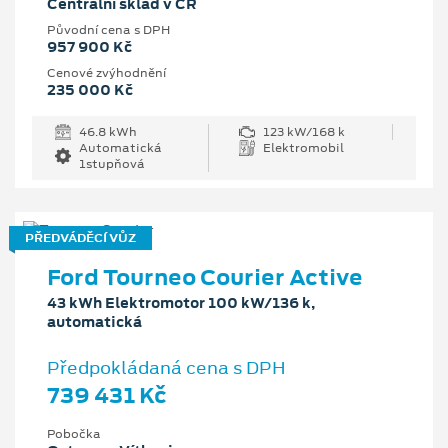
Centrální sklad v ČR
Původní cena s DPH
957 900 Kč
Cenové zvýhodnění
235 000 Kč
46.8 kWh
123 kW/168 k
Automatická
Elektromobil
1stupňová
PŘEDVÁDĚCÍ VŮZ
Ford Tourneo Courier Active
43 kWh Elektromotor 100 kW/136 k,
automatická
Předpokládaná cena s DPH
739 431 Kč
Pobočka