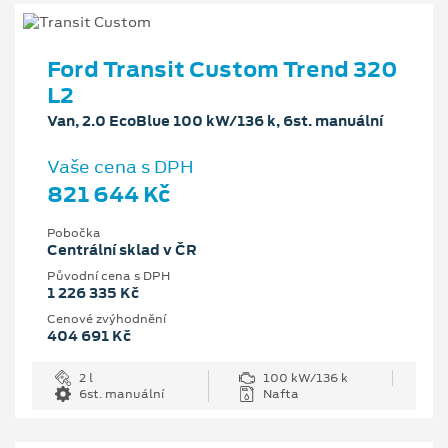
Ford Transit Custom Trend 320
L2
Van, 2.0 EcoBlue 100 kW/136 k, 6st. manuální
Vaše cena s DPH
821 644 Kč
Pobočka
Centrální sklad v ČR
Původní cena s DPH
1 226 335 Kč
Cenové zvýhodnění
404 691 Kč
2 l
100 kW/136 k
6st. manuální
Nafta