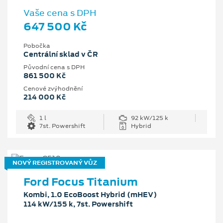
Vaše cena s DPH
647 500 Kč
Pobočka
Centrální sklad v ČR
Původní cena s DPH
861 500 Kč
Cenové zvýhodnění
214 000 Kč
1 l
92 kW/125 k
7st. Powershift
Hybrid
NOVÝ REGISTROVANÝ VŮZ
Ford Focus Titanium
Kombi, 1.0 EcoBoost Hybrid (mHEV)
114 kW/155 k, 7st. Powershift