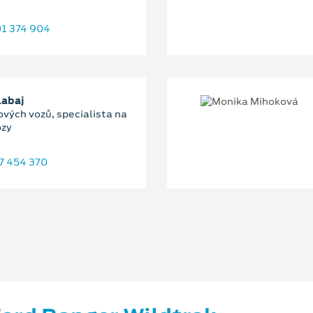
1 374 904
Labaj
ových vozů, specialista na
ozy
7 454 370