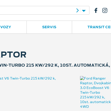
e
Ruská 2877
596 780 977
 VOZY
SERVIS
TRANSIT C
APTOR
IN-TURBO 215 KW/292 K, 10ST. AUTOMATICKÁ