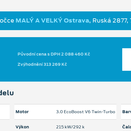
bočce
MALÝ A VELKÝ Ostrava
, Ruská 2877,
Původní cena s DPH 2 088 460 Kč
Zvýhodnění 313 269 Kč
delu
Motor
3.0 EcoBoost V6 Twin-Turbo
Bar
Výkon
215 kW/292 k
Čal