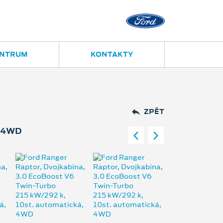
Opava
Janská 28
ENTRUM
KONTAKTY
ZPĚT
, 4WD