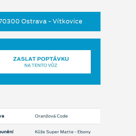
 70300 Ostrava - Vítkovice
ZASLAT POPTÁVKU
NA TENTO VŮZ
va
Oranžová Code
ounění
Kůže Super Matte - Ebony