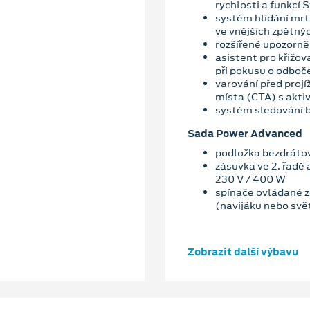
rychlosti a funkcí
systém hlídání mrt
ve vnějších zpětný
rozšířené upozorněn
asistent pro křižov
při pokusu o odboč
varování před projí
místa (CTA) s akti
systém sledování b
Sada Power Advanced
podložka bezdrátov
zásuvka ve 2. řadě 
230 V / 400 W
spínače ovládané ze
(navijáku nebo svě
Zobrazit další výbavu