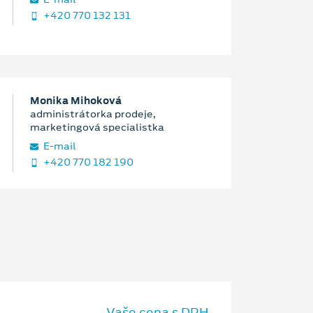
+420 770 132 131
Monika Mihoková
administrátorka prodeje,
marketingová specialistka
E‑mail
+420 770 182 190
Vaše cena s DPH