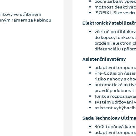
boční airbagy vpřed
možnost deaktivac
ISOFIX i-Size ve d
iníkový ve stříbrném
nným rámem za kabinou
Elektronický stabilizač
včetně protiblokov
do kopce, funkce st
brzdění, elektroni
diferenciálu (přibr
Asistenční systémy
adaptivní tempom
Pre-Collision Assis
riziko nehody s ch
automatická aktiva
pravděpodobnosti d
funkce rozpoznáván
systém udržování v
asistent vyhýbací
Sada Technology Ultim
360stupňová kame
adaptivní tempoma