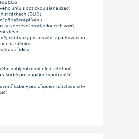
 Stop&Go
vého úhlu s optickou signalizací
ch zrcátkách (BLIS)
í při tažení přívěsu
atky s detekcí protijedoucích vozů
ení vlevo
ždějícími vozy při couvání z parkovacího
vním brzděním
dělosti řidiče
ého nabíjení mobilních telefonů
a v korbě pro napájení spotřebičů
vnitř kabiny pro připojení příslušenství
tel)