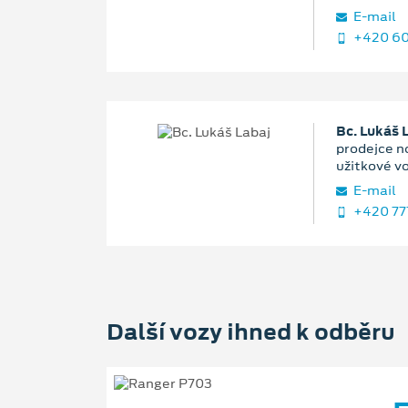
E‑mail
+420 60
Bc. Lukáš 
prodejce n
užitkové v
E‑mail
+420 77
Další vozy ihned k odběru