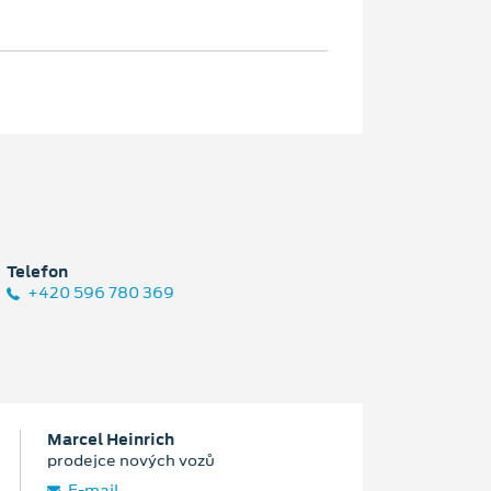
Telefon
+420 596 780 369
Marcel Heinrich
prodejce nových vozů
E‑mail