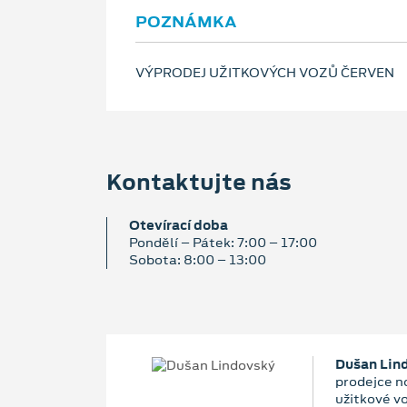
POZNÁMKA
VÝPRODEJ UŽITKOVÝCH VOZŮ ČERVEN
Kontaktujte nás
Otevírací doba
Pondělí – Pátek: 7:00 – 17:00
Sobota: 8:00 – 13:00
Dušan Lin
prodejce n
užitkové v