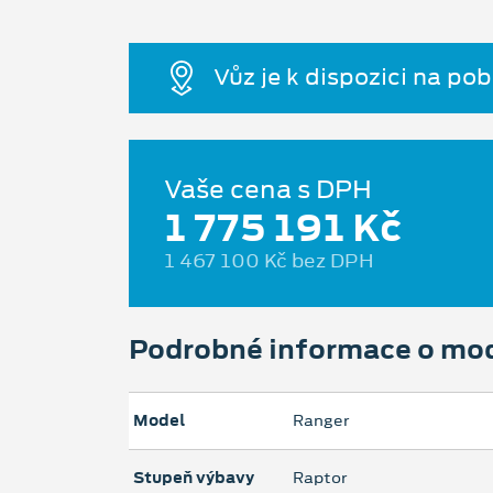
Vůz je k dispozici na po
Vaše cena s DPH
1 775 191 Kč
1 467 100 Kč bez DPH
Podrobné informace o mo
Model
Ranger
Stupeň výbavy
Raptor