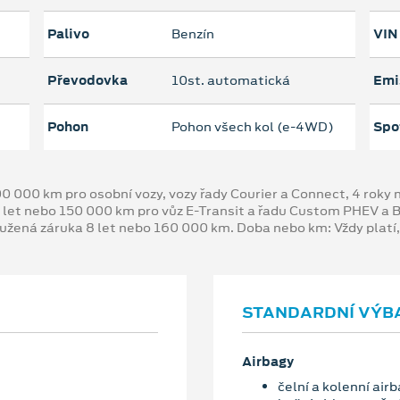
Palivo
Benzín
VIN
Převodovka
10st. automatická
Emi
Pohon
Pohon všech kol (e-4WD)
Spo
00 000 km pro osobní vozy, vozy řady Courier a Connect, 4 rok
 let nebo 150 000 km pro vůz E-Transit a řadu Custom PHEV a
oužená záruka 8 let nebo 160 000 km. Doba nebo km: Vždy platí
STANDARDNÍ VÝB
Airbagy
čelní a kolenní air