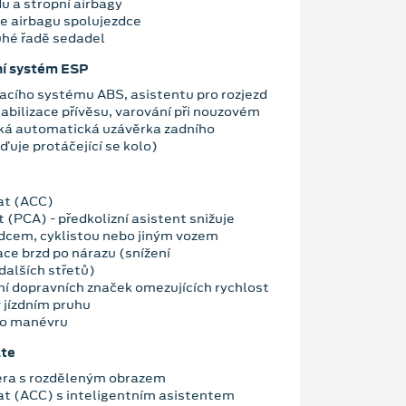
u a stropní airbagy
e airbagu spolujezdce
ruhé řadě sedadel
ní systém ESP
acího systému ABS, asistentu pro rozjezd
abilizace přívěsu, varování při nouzovém
cká automatická uzávěrka zadního
zďuje protáčející se kolo)
at (ACC)
t (PCA) - předkolizní asistent snižuje
odcem, cyklistou nebo jiným vozem
ce brzd po nárazu (snížení
alších střetů)
í dopravních značek omezujících rychlost
 jízdním pruhu
ho manévru
ate
ra s rozděleným obrazem
t (ACC) s inteligentním asistentem