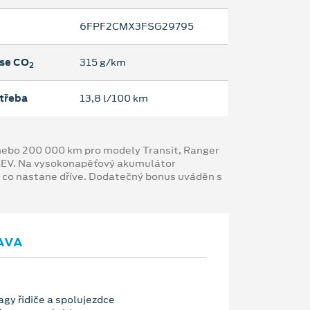
6FPF2CMX3FSG29795
se CO
315 g/km
2
třeba
13,8 l/100 km
y nebo 200 000 km pro modely Transit, Ranger
 BEV. Na vysokonapěťový akumulátor
, co nastane dříve. Dodatečný bonus uváděn s
AVA
bagy řidiče a spolujezdce