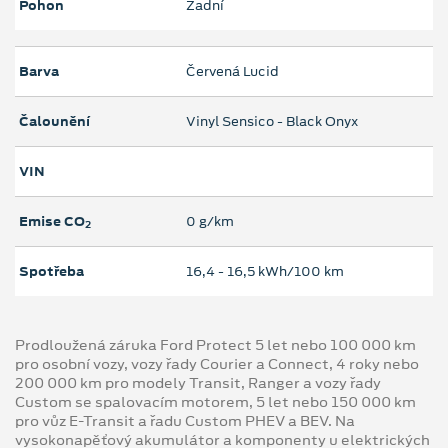
Pohon
Zadní
Barva
Červená Lucid
Čalounění
Vinyl Sensico - Black Onyx
VIN
Emise CO
0 g/km
2
Spotřeba
16,4 ‐ 16,5 kWh/100 km
Prodloužená záruka Ford Protect 5 let nebo 100 000 km
pro osobní vozy, vozy řady Courier a Connect, 4 roky nebo
200 000 km pro modely Transit, Ranger a vozy řady
Custom se spalovacím motorem, 5 let nebo 150 000 km
pro vůz E-Transit a řadu Custom PHEV a BEV. Na
vysokonapěťový akumulátor a komponenty u elektrických