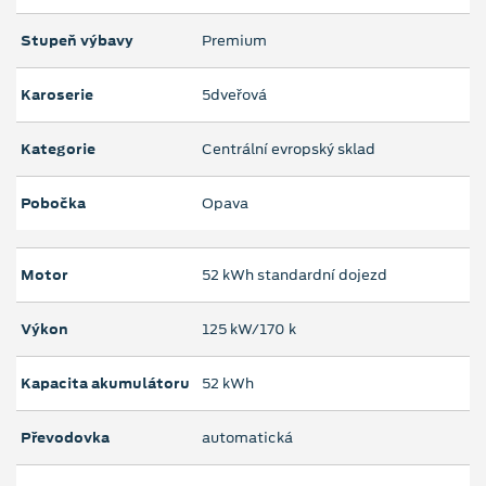
Stupeň výbavy
Premium
Karoserie
5dveřová
Kategorie
Centrální evropský sklad
Pobočka
Opava
Motor
52 kWh standardní dojezd
Výkon
125 kW/170 k
Kapacita akumulátoru
52 kWh
Převodovka
automatická