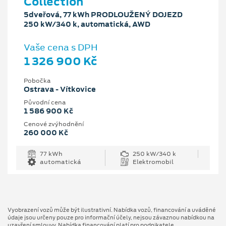
Collection
5dveřová, 77 kWh PRODLOUŽENÝ DOJEZD
250 kW/340 k, automatická, AWD
Vaše cena s DPH
1 326 900 Kč
Pobočka
Ostrava - Vítkovice
Původní cena
1 586 900 Kč
Cenové zvýhodnění
260 000 Kč
77 kWh
250 kW/340 k
automatická
Elektromobil
Vyobrazení vozů může být ilustrativní. Nabídka vozů, financování a uváděné
údaje jsou určeny pouze pro informační účely, nejsou závaznou nabídkou na
uzavření smlouvy. Nabídka financování platí pro podnikatele.