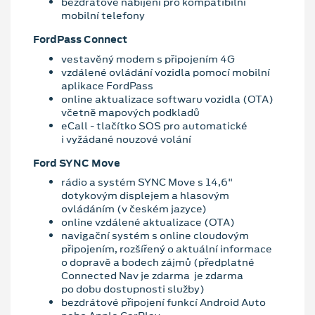
bezdrátové nabíjení pro kompatibilní
mobilní telefony
FordPass Connect
vestavěný modem s připojením 4G
vzdálené ovládání vozidla pomocí mobilní
aplikace FordPass
online aktualizace softwaru vozidla (OTA)
včetně mapových podkladů
eCall - tlačítko SOS pro automatické
i vyžádané nouzové volání
Ford SYNC Move
rádio a systém SYNC Move s 14,6"
dotykovým displejem a hlasovým
ovládáním (v českém jazyce)
online vzdálené aktualizace (OTA)
navigační systém s online cloudovým
připojením, rozšířený o aktuální informace
o dopravě a bodech zájmů (předplatné
Connected Nav je zdarma je zdarma
po dobu dostupnosti služby)
bezdrátové připojení funkcí Android Auto