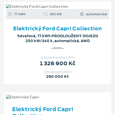
77 kWh
250 kW
automatická
Elektrický Ford Capri Collection
5dveřová, 77 kWh PRODLOUŽENÝ DOJEZD
250 kW/340 k, automatická, AWD
Zvýhodněná cena s DPH
1 326 900 Kč
Cenové zvýhodnění
260 000 Kč
Elektrický Ford Capri