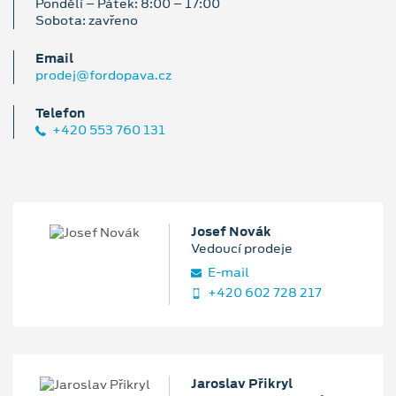
Pondělí – Pátek: 8:00 – 17:00
Sobota: zavřeno
Email
prodej@fordopava.cz
Telefon
+420 553 760 131
Josef Novák
Vedoucí prodeje
E‑mail
+420 602 728 217
Jaroslav Přikryl