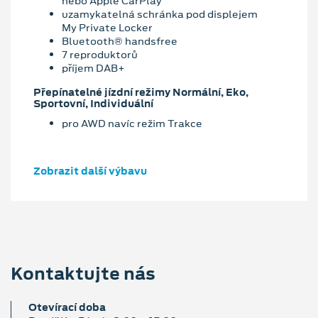
nebo Apple CarPlay
uzamykatelná schránka pod displejem
My Private Locker
Bluetooth® handsfree
7 reproduktorů
příjem DAB+
Přepínatelné jízdní režimy Normální, Eko,
Sportovní, Individuální
pro AWD navíc režim Trakce
Zobrazit další výbavu
Kontaktujte nás
Otevírací doba