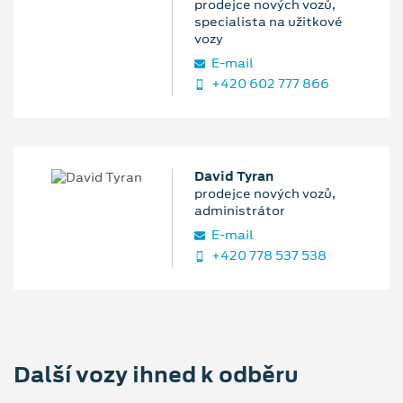
prodejce nových vozů,
specialista na užitkové
vozy
E‑mail
+420 602 777 866
David Tyran
prodejce nových vozů,
administrátor
E‑mail
+420 778 537 538
Další vozy ihned k odběru