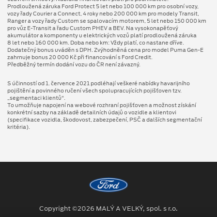
Prodloužená záruka Ford Protect 5 let nebo 100 000 km pro osobní vozy,
vozy řady Courier a Connect, 4 roky nebo 200 000 km pro modely Transit,
Ranger a vozy řady Custom se spalovacím motorem, 5 let nebo 150 000 km
pro vůz E-Transit a řadu Custom PHEV a BEV. Na vysokonapěťový
akumulátor a komponenty u elektrických vozů platí prodloužená záruka
8 let nebo 160 000 km. Doba nebo km: Vždy platí, co nastane dříve.
Dodatečný bonus uváděn s DPH. Zvýhodněná cena pro model Puma Gen⁠-⁠E
zahrnuje bonus 20 000 Kč při financování s Ford Credit.
Předběžný termín dodání vozu do ČR není závazný.
S účinností od 1. července 2021 podléhají veškeré nabídky havarijního
pojištění a povinného ručení všech spolupracujících pojišťoven tzv.
„segmentaci klientů“.
To umožňuje napojení na webové rozhraní pojišťoven a možnost získání
konkrétní sazby na základě detailních údajů o vozidle a klientovi
(specifikace vozidla, škodovost, zabezpečení, PSČ a dalších segmentační
kritéria).
Copyright ©2026 MALÝ A VELKÝ, spol. s r.o.