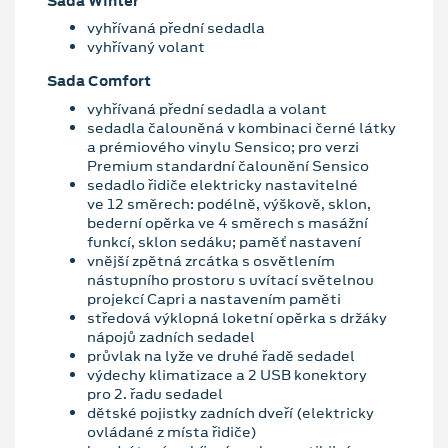
Sada Winter
vyhřívaná přední sedadla
vyhřívaný volant
Sada Comfort
vyhřívaná přední sedadla a volant
sedadla čalouněná v kombinaci černé látky
a prémiového vinylu Sensico; pro verzi
Premium standardní čalounění Sensico
sedadlo řidiče elektricky nastavitelné
ve 12 směrech: podélně, výškově, sklon,
bederní opěrka ve 4 směrech s masážní
funkcí, sklon sedáku; paměť nastavení
vnější zpětná zrcátka s osvětlením
nástupního prostoru s uvítací světelnou
projekcí Capri a nastavením paměti
středová výklopná loketní opěrka s držáky
nápojů zadních sedadel
průvlak na lyže ve druhé řadě sedadel
výdechy klimatizace a 2 USB konektory
pro 2. řadu sedadel
dětské pojistky zadních dveří (elektricky
ovládané z místa řidiče)