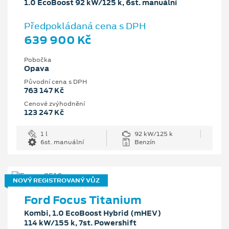
1.0 EcoBoost 92 kW/125 k, 6st. manuální
Předpokládaná cena s DPH
639 900 Kč
Pobočka
Opava
Původní cena s DPH
763 147 Kč
Cenové zvýhodnění
123 247 Kč
1 l
92 kW/125 k
6st. manuální
Benzín
NOVÝ REGISTROVANÝ VŮZ
Ford Focus Titanium
Kombi, 1.0 EcoBoost Hybrid (mHEV)
114 kW/155 k, 7st. Powershift