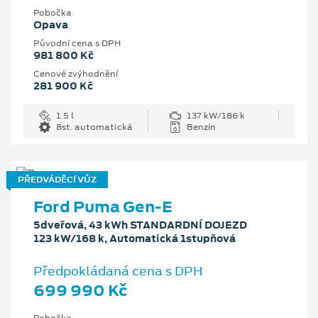
Pobočka
Opava
Původní cena s DPH
981 800 Kč
Cenové zvýhodnění
281 900 Kč
1.5 l
137 kW/186 k
8st. automatická
Benzín
PŘEDVÁDĚCÍ VŮZ
Ford Puma Gen-E
5dveřová, 43 kWh STANDARDNÍ DOJEZD
123 kW/168 k, Automatická 1stupňová
Předpokládaná cena s DPH
699 990 Kč