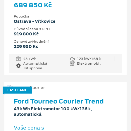
689 850 Kč
Pobočka
Ostrava - Vítkovice
Původní cena s DPH
919 800 Kč
Cenové zvýhodnění
229 950 Kč
43 kWh
123 kW/168 k
Automatická
Elektromobil
1stupňová
FAST LANE
Ford Tourneo Courier Trend
43 kWh Elektromotor 100 kW/136 k,
automatická
Vaše cena s