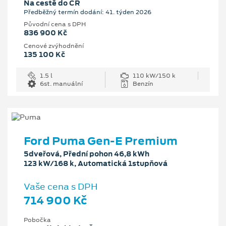
Na cestě do ČR
Předběžný termín dodání: 41. týden 2026
Původní cena s DPH
836 900 Kč
Cenové zvýhodnění
135 100 Kč
1.5 l
110 kW/150 k
6st. manuální
Benzín
Ford Puma Gen-E Premium
5dveřová, Přední pohon 46,8 kWh
123 kW/168 k, Automatická 1stupňová
Vaše cena s DPH
714 900 Kč
Pobočka