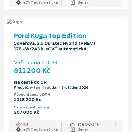
eCVT automatická
Benzín
Ford Kuga Top Edition
5dveřová, 2.5 Duratec Hybrid (PHEV)
178 kW/243 k, eCVT automatická
Vaše cena s DPH
811 200 Kč
Na cestě do ČR
Předběžný termín dodání: 34. týden 2026
Původní cena s DPH
1 118 200 Kč
Cenové zvýhodnění
307 000 Kč
2.5 l
178 kW/243 k
eCVT automatická
Benzín