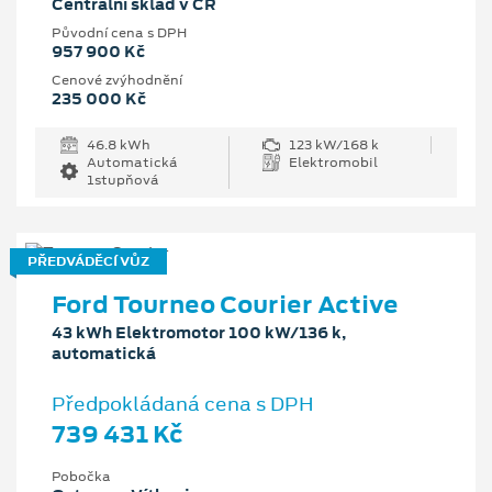
Centrální sklad v ČR
Původní cena s DPH
957 900 Kč
Cenové zvýhodnění
235 000 Kč
46.8 kWh
123 kW/168 k
Automatická
Elektromobil
1stupňová
PŘEDVÁDĚCÍ VŮZ
Ford Tourneo Courier Active
43 kWh Elektromotor 100 kW/136 k,
automatická
Předpokládaná cena s DPH
739 431 Kč
Pobočka