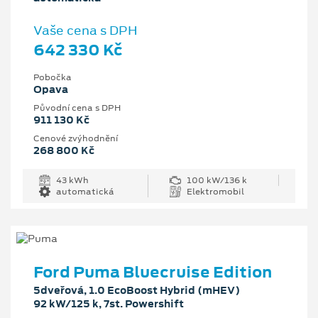
Vaše cena s DPH
642 330 Kč
Pobočka
Opava
Původní cena s DPH
911 130 Kč
Cenové zvýhodnění
268 800 Kč
43 kWh
100 kW/136 k
automatická
Elektromobil
Ford Puma Bluecruise Edition
5dveřová, 1.0 EcoBoost Hybrid (mHEV)
92 kW/125 k, 7st. Powershift