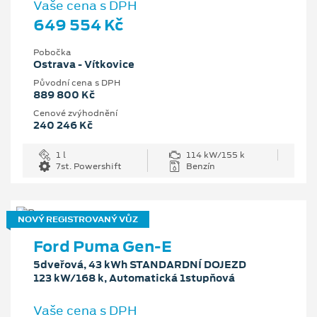
Vaše cena s DPH
649 554 Kč
Pobočka
Ostrava - Vítkovice
Původní cena s DPH
889 800 Kč
Cenové zvýhodnění
240 246 Kč
1 l
114 kW/155 k
7st. Powershift
Benzín
NOVÝ REGISTROVANÝ VŮZ
Ford Puma Gen-E
5dveřová, 43 kWh STANDARDNÍ DOJEZD
123 kW/168 k, Automatická 1stupňová
Vaše cena s DPH