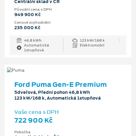
Centrální sklad v ČR
Původní cena s DPH
949 900 Kč
Cenové zvýhodnění
235 000 Kč
46.8 kWh
123 kW/168 k
Automatická
Elektromobil
1stupňová
Ford Puma Gen-E Premium
5dveřová, Přední pohon 46,8 kWh
123 kW/168 k, Automatická 1stupňová
Vaše cena s DPH
722 900 Kč
Pobočka