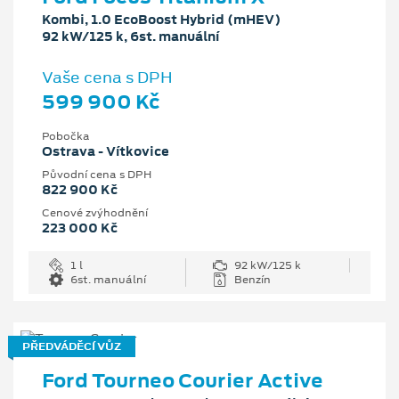
Kombi, 1.0 EcoBoost Hybrid (mHEV)
92 kW/125 k, 6st. manuální
Vaše cena s DPH
599 900 Kč
Pobočka
Ostrava - Vítkovice
Původní cena s DPH
822 900 Kč
Cenové zvýhodnění
223 000 Kč
1 l
92 kW/125 k
6st. manuální
Benzín
PŘEDVÁDĚCÍ VŮZ
Ford Tourneo Courier Active