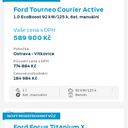
Ford Tourneo Courier Active
1.0 EcoBoost 92 kW/125 k, 6st. manuální
Vaše cena s DPH
589 900 Kč
Pobočka
Ostrava - Vítkovice
Původní cena s DPH
774 884 Kč
Cenové zvýhodnění
184 984 Kč
1 l
92 kW/125 k
6st. manuální
Benzín
NOVÝ REGISTROVANÝ VŮZ
Ford Focus Titanium X