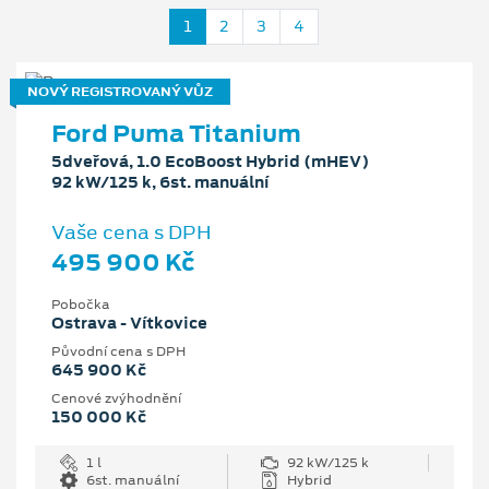
1
2
3
4
NOVÝ REGISTROVANÝ VŮZ
Ford Puma Titanium
5dveřová, 1.0 EcoBoost Hybrid (mHEV)
92 kW/125 k, 6st. manuální
Vaše cena s DPH
495 900 Kč
Pobočka
Ostrava - Vítkovice
Původní cena s DPH
645 900 Kč
Cenové zvýhodnění
150 000 Kč
1 l
92 kW/125 k
6st. manuální
Hybrid