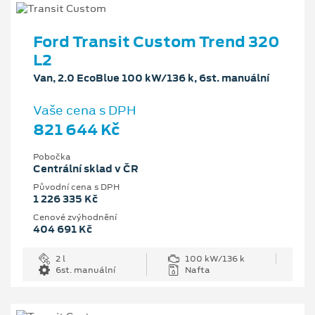
Ford Transit Custom Trend 320
L2
Van, 2.0 EcoBlue 100 kW/136 k, 6st. manuální
Vaše cena s DPH
821 644 Kč
Pobočka
Centrální sklad v ČR
Původní cena s DPH
1 226 335 Kč
Cenové zvýhodnění
404 691 Kč
2 l
100 kW/136 k
6st. manuální
Nafta