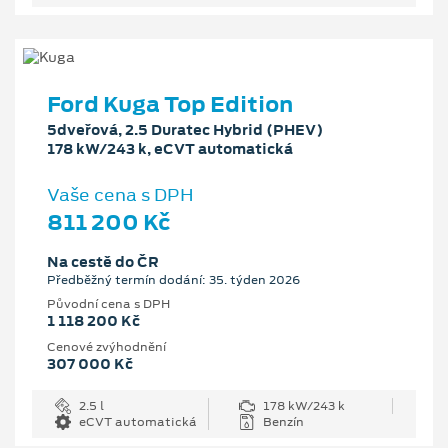
Ford Kuga Top Edition
5dveřová, 2.5 Duratec Hybrid (PHEV)
178 kW/243 k, eCVT automatická
Vaše cena s DPH
811 200 Kč
Na cestě do ČR
Předběžný termín dodání: 35. týden 2026
Původní cena s DPH
1 118 200 Kč
Cenové zvýhodnění
307 000 Kč
2.5 l
178 kW/243 k
eCVT automatická
Benzín