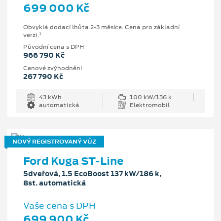
699 000 Kč
Obvyklá dodací lhůta 2-3 měsíce. Cena pro základní
1
verzi.
Původní cena s DPH
966 790 Kč
Cenové zvýhodnění
267 790 Kč
43 kWh
100 kW/136 k
automatická
Elektromobil
NOVÝ REGISTROVANÝ VŮZ
Ford Kuga ST-Line
5dveřová, 1.5 EcoBoost 137 kW/186 k,
8st. automatická
Vaše cena s DPH
699 900 Kč