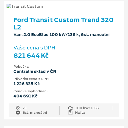
Ford Transit Custom Trend 320
L2
Van, 2.0 EcoBlue 100 kW/136 k, 6st. manuální
Vaše cena s DPH
821 644 Kč
Pobočka
Centrální sklad v ČR
Původní cena s DPH
1 226 335 Kč
Cenové zvýhodnění
404 691 Kč
2 l
100 kW/136 k
6st. manuální
Nafta