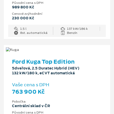
Původní cena s DPH
989 800 Kč
Cenové zvýhodnění
230 000 Kč
1.5 l
137 kW/186 k
8st. automatická
Benzín
Ford Kuga Top Edition
5dveřová, 2.5 Duratec Hybrid (HEV)
132 kW/180 k, eCVT automatická
Vaše cena s DPH
763 900 Kč
Pobočka
Centrální sklad v ČR
Původní cena s DPH