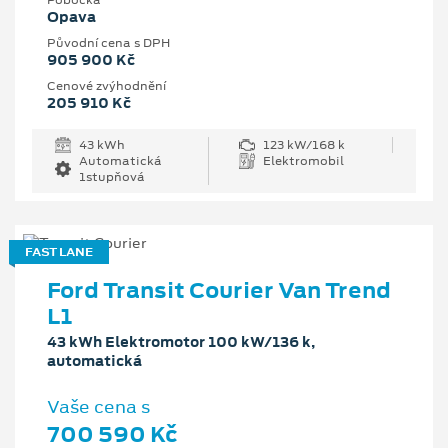
Pobočka
Opava
Původní cena s DPH
905 900 Kč
Cenové zvýhodnění
205 910 Kč
43 kWh
123 kW/168 k
Automatická
Elektromobil
1stupňová
FAST LANE
Ford Transit Courier Van Trend
L1
43 kWh Elektromotor 100 kW/136 k,
automatická
Vaše cena s
700 590 Kč