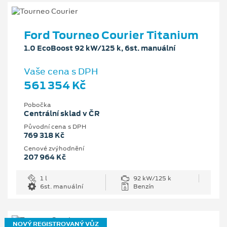
Ford Tourneo Courier Titanium
1.0 EcoBoost 92 kW/125 k, 6st. manuální
Vaše cena s DPH
561 354 Kč
Pobočka
Centrální sklad v ČR
Původní cena s DPH
769 318 Kč
Cenové zvýhodnění
207 964 Kč
1 l
92 kW/125 k
6st. manuální
Benzín
NOVÝ REGISTROVANÝ VŮZ