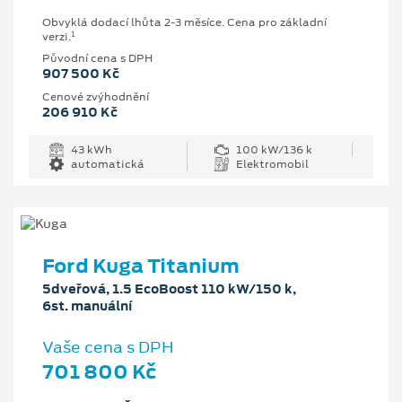
Obvyklá dodací lhůta 2-3 měsíce. Cena pro základní
1
verzi.
Původní cena s DPH
907 500 Kč
Cenové zvýhodnění
206 910 Kč
43 kWh
100 kW/136 k
automatická
Elektromobil
Ford Kuga Titanium
5dveřová, 1.5 EcoBoost 110 kW/150 k,
6st. manuální
Vaše cena s DPH
701 800 Kč