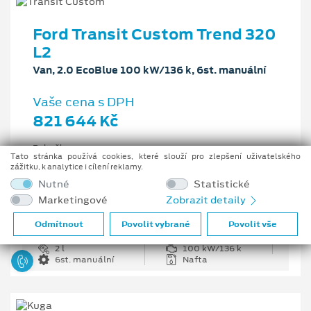
Ford Transit Custom Trend 320
L2
Van, 2.0 EcoBlue 100 kW/136 k, 6st. manuální
Vaše cena s DPH
821 644 Kč
Pobočka
Tato stránka používá cookies, které slouží pro zlepšení uživatelského
Opava
zážitku, k analytice i cílení reklamy.
Původní cena s DPH
Nutné
Statistické
1 226 335 Kč
Marketingové
Zobrazit detaily
Cenové zvýhodnění
404 691 Kč
Odmítnout
Povolit vybrané
Povolit vše
2 l
100 kW/136 k
6st. manuální
Nafta