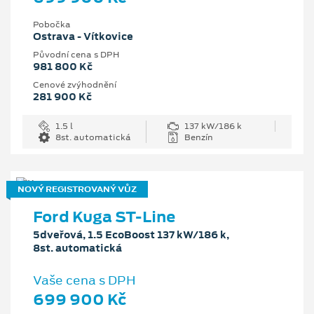
Pobočka
Ostrava - Vítkovice
Původní cena s DPH
981 800 Kč
Cenové zvýhodnění
281 900 Kč
1.5 l
137 kW/186 k
8st. automatická
Benzín
NOVÝ REGISTROVANÝ VŮZ
Ford Kuga ST-Line
5dveřová, 1.5 EcoBoost 137 kW/186 k,
8st. automatická
Vaše cena s DPH
699 900 Kč