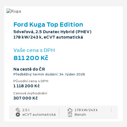
Ford Kuga Top Edition
5dveřová, 2.5 Duratec Hybrid (PHEV)
178 kW/243 k, eCVT automatická
Vaše cena s DPH
811 200 Kč
Na cestě do ČR
Předběžný termín dodání: 34. týden 2026
Původní cena s DPH
1 118 200 Kč
Cenové zvýhodnění
307 000 Kč
2.5 l
178 kW/243 k
eCVT automatická
Benzín