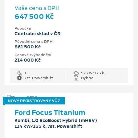
Vaše cena s DPH
647 500 Kč
Pobočka
Centrální sklad v ČR
Původní cena s DPH
861 500 Kč
Cenové zvýhodnění
214 000 Kč
1 l
92 kW/125 k
7st. Powershift
Hybrid
NOVÝ REGISTROVANÝ VŮZ
Ford Focus Titanium
Kombi, 1.0 EcoBoost Hybrid (mHEV)
114 kW/155 k, 7st. Powershift