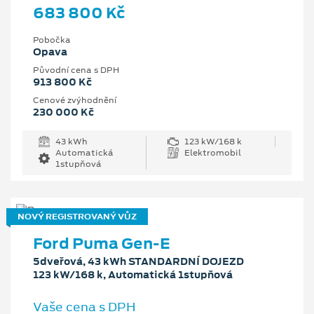
683 800 Kč
Pobočka
Opava
Původní cena s DPH
913 800 Kč
Cenové zvýhodnění
230 000 Kč
43 kWh
123 kW/168 k
Automatická
Elektromobil
1stupňová
NOVÝ REGISTROVANÝ VŮZ
Ford Puma Gen-E
5dveřová, 43 kWh STANDARDNÍ DOJEZD
123 kW/168 k, Automatická 1stupňová
Vaše cena s DPH