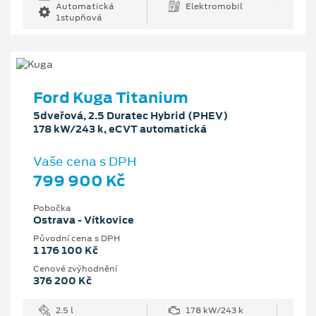
Automatická
Elektromobil
1stupňová
Ford Kuga Titanium
5dveřová, 2.5 Duratec Hybrid (PHEV)
178 kW/243 k, eCVT automatická
Vaše cena s DPH
799 900 Kč
Pobočka
Ostrava - Vítkovice
Původní cena s DPH
1 176 100 Kč
Cenové zvýhodnění
376 200 Kč
2.5 l
178 kW/243 k