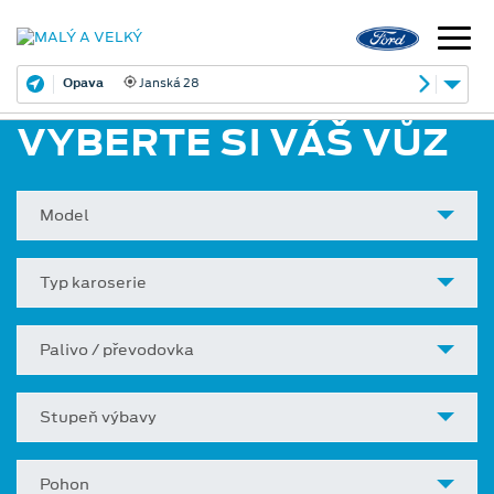
Opava
Janská 28
VYBERTE SI VÁŠ VŮZ
Model
Typ karoserie
Palivo / převodovka
Stupeň výbavy
Pohon