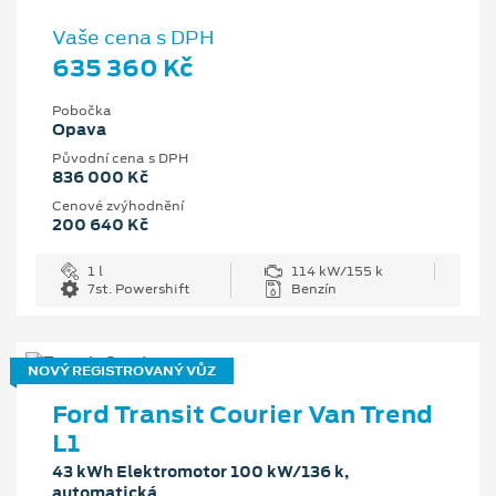
Vaše cena s DPH
635 360 Kč
Pobočka
Opava
Původní cena s DPH
836 000 Kč
Cenové zvýhodnění
200 640 Kč
1 l
114 kW/155 k
7st. Powershift
Benzín
NOVÝ REGISTROVANÝ VŮZ
Ford Transit Courier Van Trend
L1
43 kWh Elektromotor 100 kW/136 k,
automatická