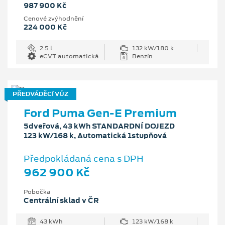
987 900 Kč
Cenové zvýhodnění
224 000 Kč
2.5 l
132 kW/180 k
eCVT automatická
Benzín
PŘEDVÁDĚCÍ VŮZ
Ford Puma Gen-E Premium
5dveřová, 43 kWh STANDARDNÍ DOJEZD
123 kW/168 k, Automatická 1stupňová
Předpokládaná cena s DPH
962 900 Kč
Pobočka
Centrální sklad v ČR
43 kWh
123 kW/168 k