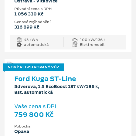
Ostrava - Vítkovice
Původní cena s DPH
1 056 330 Kč
Cenové zvýhodnění
316 899 Kč
43 kWh
100 kW/136 k
automatická
Elektromobil
NOVÝ REGISTROVANÝ VŮZ
Ford Kuga ST-Line
5dveřová, 1.5 EcoBoost 137 kW/186 k,
8st. automatická
Vaše cena s DPH
759 800 Kč
Pobočka
Opava