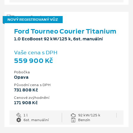
NOVÝ REGISTROVANÝ VŮZ
Ford Tourneo Courier Titanium
1.0 EcoBoost 92 kW/125 k, 6st. manuální
Vaše cena s DPH
559 900 Kč
Pobočka
Opava
Původní cena s DPH
731 808 Kč
Cenové zvýhodnění
171 908 Kč
1 l
92 kW/125 k
6st. manuální
Benzín