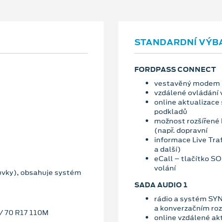
STANDARDNÍ VÝB
FORDPASS CONNECT
vestavěný modem
vzdálené ovládání 
online aktualizace
podkladů
možnost rozšířené 
(např. dopravní
informace Live Traf
a další)
eCall – tlačítko S
volání
uvky), obsahuje systém
SADA AUDIO 1
rádio a systém SYN
a konverzačním ro
5/ 70 R17 110M
online vzdálené ak