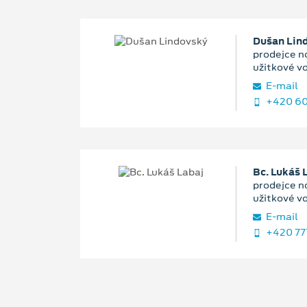
Dušan Lin
prodejce n
užitkové v
E‑mail
+420 60
Bc. Lukáš 
prodejce n
užitkové v
E‑mail
+420 77