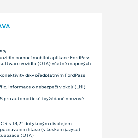
AVA
 5G
vozidla pomocí mobilní aplikace FordPass
 softwaru vozidla (OTA) včetně mapových
konektivity díky předplatným FordPass
fic, informace o nebezpečí v okolí (LHI)
OS pro automatické i vyžádané nouzové
C 4 s 13,2" dotykovým displejem
zpoznáváním hlasu (v českém jazyce)
tualizace (OTA)