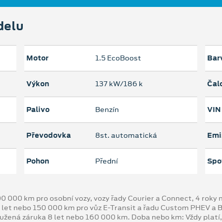
delu
Motor
1.5 EcoBoost
Bar
Výkon
137 kW/186 k
Čal
Palivo
Benzín
VIN
Převodovka
8st. automatická
Emi
Pohon
Přední
Spo
00 000 km pro osobní vozy, vozy řady Courier a Connect, 4 rok
 let nebo 150 000 km pro vůz E-Transit a řadu Custom PHEV a
oužená záruka 8 let nebo 160 000 km. Doba nebo km: Vždy platí