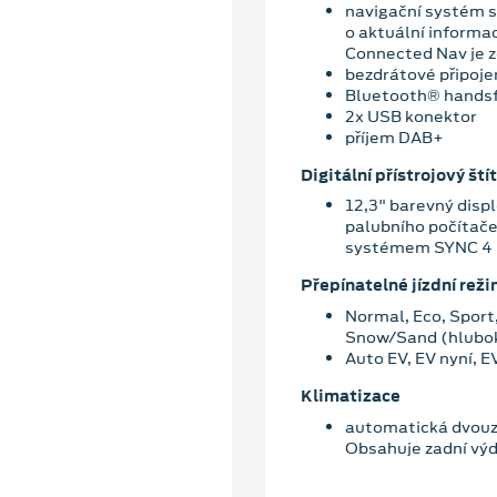
navigační systém s
o aktuální informa
Connected Nav je z
bezdrátové připoje
Bluetooth® hands
2x USB konektor
příjem DAB+
Digitální přístrojový štít
12,3" barevný disp
palubního počítač
systémem SYNC 4
Přepínatelné jízdní rež
Normal, Eco, Sport
Snow/Sand (hlubok
Auto EV, EV nyní, E
Klimatizace
automatická dvouzó
Obsahuje zadní výd