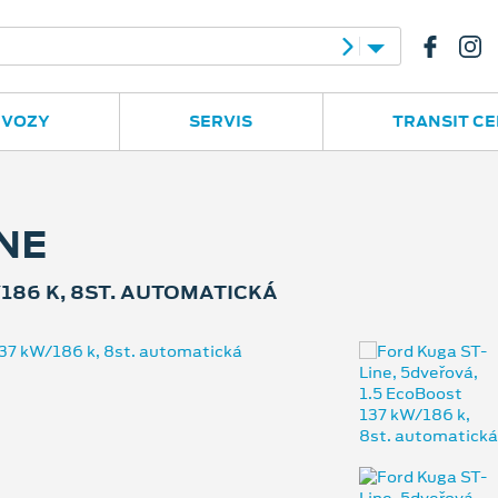
e
Ruská 2877
596 780 977
 VOZY
SERVIS
TRANSIT C
NE
186 K, 8ST. AUTOMATICKÁ