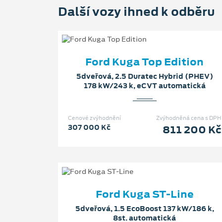
Další vozy ihned k odběru
Ford Kuga Top Edition
5dveřová, 2.5 Duratec Hybrid (PHEV)
178 kW/243 k, eCVT automatická
Cenové zvýhodnění
Zvýhodněná cena s DPH
307 000 Kč
811 200 Kč
Ford Kuga ST-Line
5dveřová, 1.5 EcoBoost 137 kW/186 k,
8st. automatická