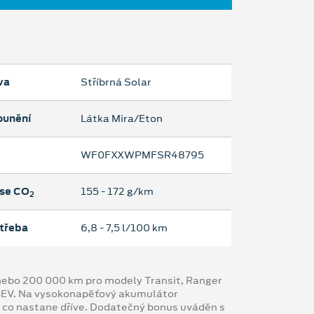
va
Stříbrná Solar
ounění
Látka Mira/Eton
WF0FXXWPMFSR48795
se CO
155 ‐ 172 g/km
2
třeba
6,8 ‐ 7,5 l/100 km
y nebo 200 000 km pro modely Transit, Ranger
 BEV. Na vysokonapěťový akumulátor
, co nastane dříve. Dodatečný bonus uváděn s