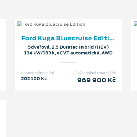
Ford Kuga Bluecruise Edition
5dveřová, 2.5 Duratec Hybrid (HEV)
134 kW/183 k, eCVT automatická, AWD
Cenové zvýhodnění
Zvýhodněná cena s DPH
202 100 Kč
969 900 Kč