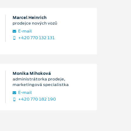
Marcel Heinrich
prodejce nových vozů
E‑mail
+420 770 132 131
Monika Mihoková
administrátorka prodeje,
marketingová specialistka
E‑mail
+420 770 182 190