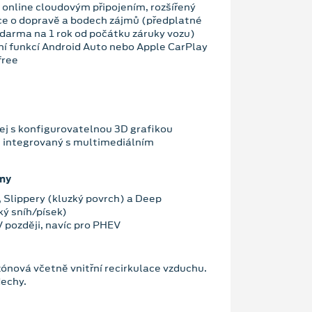
 online cloudovým připojením, rozšířený
ce o dopravě a bodech zájmů (předplatné
darma na 1 rok od počátku záruky vozu)
ní funkcí Android Auto nebo Apple CarPlay
free
lej s konfigurovatelnou 3D grafikou
e integrovaný s multimediálním
imy
, Slippery (kluzký povrch) a Deep
ý sníh/písek)
V později, navíc pro PHEV
nová včetně vnitřní recirkulace vzduchu.
echy.