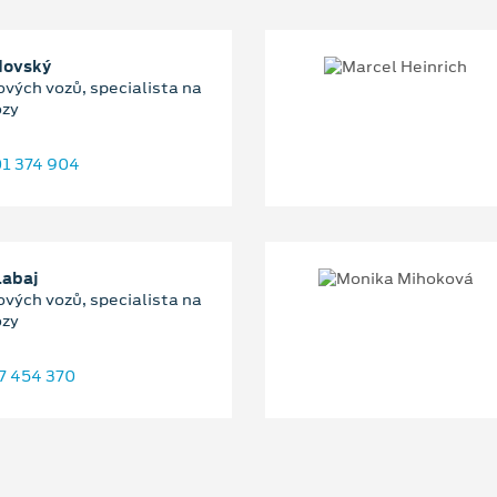
dovský
ových vozů, specialista na
ozy
1 374 904
Labaj
ových vozů, specialista na
ozy
7 454 370