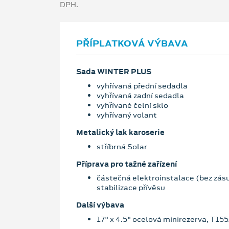
DPH.
PŘÍPLATKOVÁ VÝBAVA
Sada WINTER PLUS
vyhřívaná přední sedadla
vyhřívaná zadní sedadla
vyhřívané čelní sklo
vyhřívaný volant
Metalický lak karoserie
stříbrná Solar
Příprava pro tažné zařízení
částečná elektroinstalace (bez zás
stabilizace přívěsu
Další výbava
17" x 4.5" ocelová minirezerva, T15