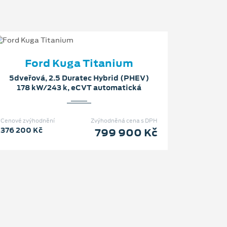
Ford Kuga Titanium
5dveřová, 2.5 Duratec Hybrid (PHEV)
178 kW/243 k, eCVT automatická
Cenové zvýhodnění
Zvýhodněná cena s DPH
376 200 Kč
799 900 Kč