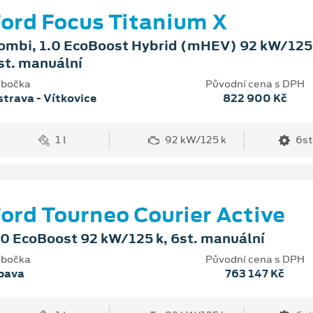
ord Focus Titanium X
ombi, 1.0 EcoBoost Hybrid (mHEV) 92 kW/125 
st. manuální
bočka
Původní cena s DPH
trava - Vítkovice
822 900 Kč
1 l
92 kW/125 k
6st
ord Tourneo Courier Active
.0 EcoBoost 92 kW/125 k, 6st. manuální
bočka
Původní cena s DPH
pava
763 147 Kč