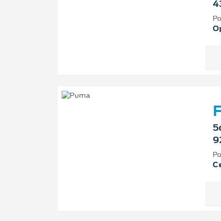
4
Po
O
F
5
9
Po
Ce