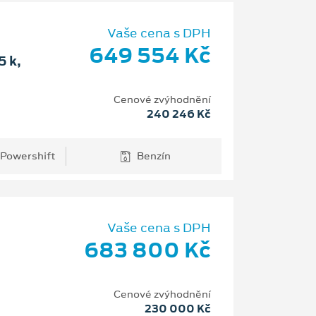
Vaše cena s DPH
649 554 Kč
 k,
Cenové zvýhodnění
240 246 Kč
 Powershift
Benzín
Vaše cena s DPH
683 800 Kč
Cenové zvýhodnění
230 000 Kč