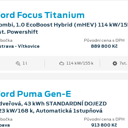
ord Focus Titanium
ombi, 1.0 EcoBoost Hybrid (mHEV) 114 kW/155
st. Powershift
bočka
Původní cena s DPH
trava - Vítkovice
889 800 Kč
1 l
114 kW/155 k
7st.
Ford Puma Gen-E
dveřová, 43 kWh STANDARDNÍ DOJEZD
23 kW/168 k, Automatická 1stupňová
bočka
Původní cena s DPH
pava
913 800 Kč