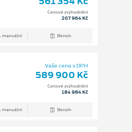
561 354 Kč
Cenové zvýhodnění
207 964 Kč
. manuální
Benzín
Vaše cena s DPH
589 900 Kč
Cenové zvýhodnění
184 984 Kč
. manuální
Benzín