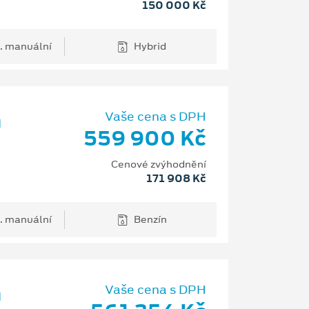
150 000 Kč
. manuální
Hybrid
m
Vaše cena s DPH
559 900 Kč
Cenové zvýhodnění
171 908 Kč
. manuální
Benzín
m
Vaše cena s DPH