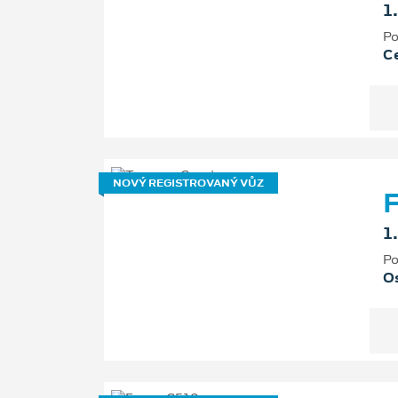
1
Po
Ce
NOVÝ REGISTROVANÝ VŮZ
F
1
Po
Os