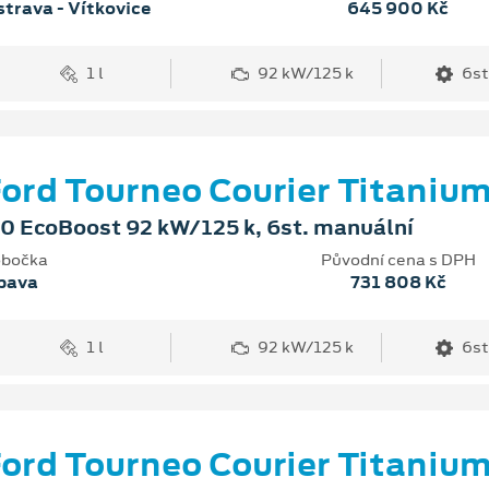
trava - Vítkovice
645 900 Kč
1 l
92 kW/125 k
6st
ord Tourneo Courier Titaniu
.0 EcoBoost 92 kW/125 k, 6st. manuální
bočka
Původní cena s DPH
pava
731 808 Kč
1 l
92 kW/125 k
6st
ord Tourneo Courier Titaniu