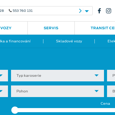
 28
553 760 131
 VOZY
SERVIS
TRANSIT C
ka a financování
Skladové vozy
Ele
Typ karoserie
P
Pohon
B
Cena