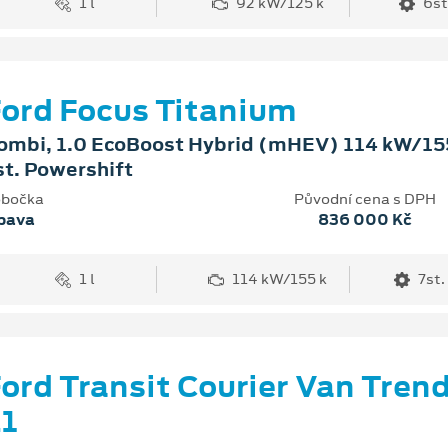
1 l
92 kW/125 k
6st
ord Focus Titanium
ombi, 1.0 EcoBoost Hybrid (mHEV) 114 kW/155
st. Powershift
bočka
Původní cena s DPH
pava
836 000 Kč
1 l
114 kW/155 k
7st.
ord Transit Courier Van Tren
1