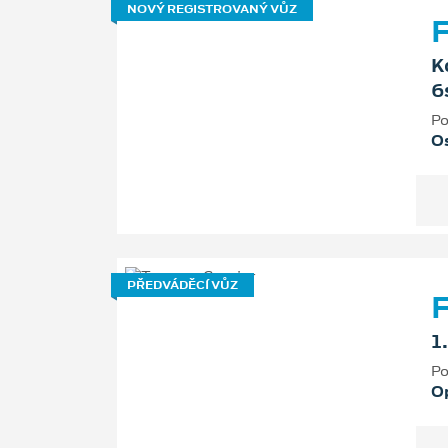
NOVÝ REGISTROVANÝ VŮZ
F
K
6
Po
Os
PŘEDVÁDĚCÍ VŮZ
F
1
Po
O