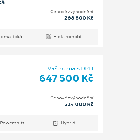
ká
Cenové zvýhodnění
268 800 Kč
tomatická
Elektromobil
Vaše cena s DPH
647 500 Kč
Cenové zvýhodnění
214 000 Kč
 Powershift
Hybrid