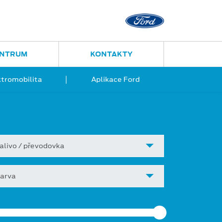
Ostrava - Vítkovice
Ruská 2877
ENTRUM
KONTAKTY
ktromobilita
Aplikace Ford
alivo / převodovka
arva