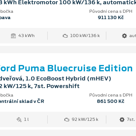
3 kWh Elektromotor 100 kW/136 k, automatic
bočka
Původní cena s DPH
pava
911 130 Kč
43 kWh
100 kW/136 k
au
ord Puma Bluecruise Edition
dveřová, 1.0 EcoBoost Hybrid (mHEV)
2 kW/125 k, 7st. Powershift
bočka
Původní cena s DPH
ntrální sklad v ČR
861 500 Kč
1 l
92 kW/125 k
7st.