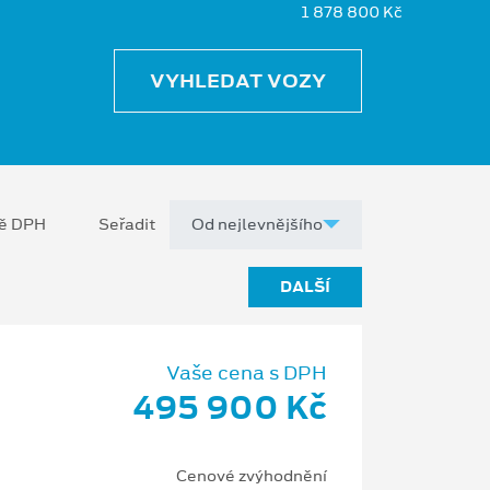
1 878 800 Kč
VYHLEDAT VOZY
ně DPH
Seřadit
DALŠÍ
Vaše cena s DPH
495 900 Kč
Cenové zvýhodnění