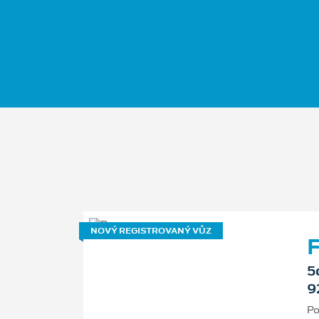
NOVÝ REGISTROVANÝ VŮZ
F
5
9
Po