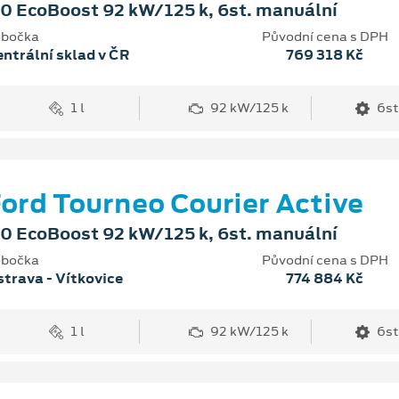
.0 EcoBoost 92 kW/125 k, 6st. manuální
bočka
Původní cena s DPH
ntrální sklad v ČR
769 318 Kč
1 l
92 kW/125 k
6st
ord Tourneo Courier Active
.0 EcoBoost 92 kW/125 k, 6st. manuální
bočka
Původní cena s DPH
trava - Vítkovice
774 884 Kč
1 l
92 kW/125 k
6st