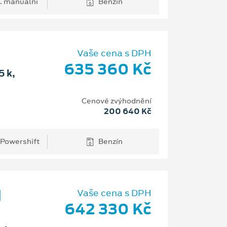
. manuální
Benzín
Vaše cena s DPH
635 360 Kč
 k,
Cenové zvýhodnění
200 640 Kč
 Powershift
Benzín
d
Vaše cena s DPH
642 330 Kč