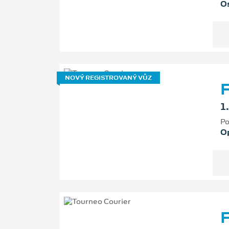
Os
NOVÝ REGISTROVANÝ VŮZ
F
1
Po
O
F