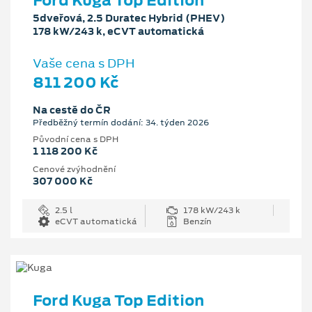
Ford Kuga Top Edition
5dveřová, 2.5 Duratec Hybrid (PHEV)
178 kW/243 k, eCVT automatická
Vaše cena s DPH
811 200 Kč
Na cestě do ČR
Předběžný termín dodání: 34. týden 2026
Původní cena s DPH
1 118 200 Kč
Cenové zvýhodnění
307 000 Kč
2.5 l
178 kW/243 k
eCVT automatická
Benzín
Ford Kuga Top Edition