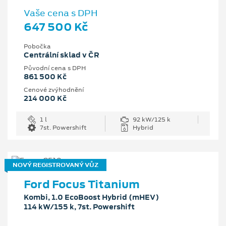
Vaše cena s DPH
647 500 Kč
Pobočka
Centrální sklad v ČR
Původní cena s DPH
861 500 Kč
Cenové zvýhodnění
214 000 Kč
1 l
92 kW/125 k
7st. Powershift
Hybrid
NOVÝ REGISTROVANÝ VŮZ
Ford Focus Titanium
Kombi, 1.0 EcoBoost Hybrid (mHEV)
114 kW/155 k, 7st. Powershift