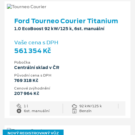
Ford Tourneo Courier Titanium
1.0 EcoBoost 92 kW/125 k, 6st. manuální
Vaše cena s DPH
561 354 Kč
Pobočka
Centrální sklad v ČR
Původní cena s DPH
769 318 Kč
Cenové zvýhodnění
207 964 Kč
1 l
92 kW/125 k
6st. manuální
Benzín
NOVÝ REGISTROVANÝ VŮZ