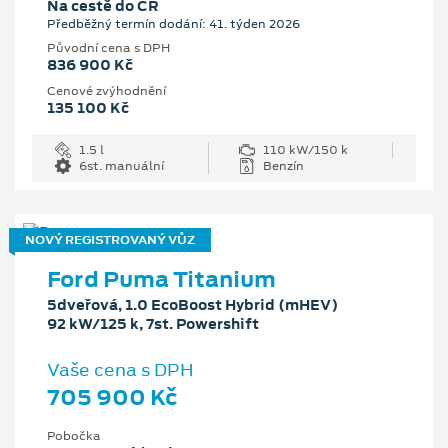
Na cestě do ČR
Předběžný termín dodání: 41. týden 2026
Původní cena s DPH
836 900 Kč
Cenové zvýhodnění
135 100 Kč
1.5 l
110 kW/150 k
6st. manuální
Benzín
NOVÝ REGISTROVANÝ VŮZ
Ford Puma Titanium
5dveřová, 1.0 EcoBoost Hybrid (mHEV)
92 kW/125 k, 7st. Powershift
Vaše cena s DPH
705 900 Kč
Pobočka