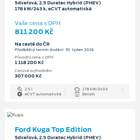
5dveřová, 2.5 Duratec Hybrid (PHEV)
178 kW/243 k, eCVT automatická
Vaše cena s DPH
811 200 Kč
Na cestě do ČR
Předběžný termín dodání: 35. týden 2026
Původní cena s DPH
1 118 200 Kč
Cenové zvýhodnění
307 000 Kč
2.5 l
178 kW/243 k
eCVT automatická
Benzín
Ford Kuga Top Edition
5dveřová, 2.5 Duratec Hybrid (PHEV)