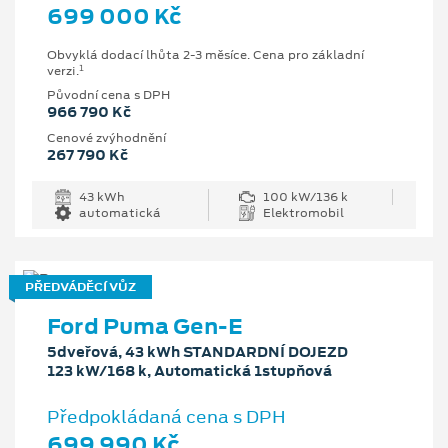
699 000 Kč
Obvyklá dodací lhůta 2-3 měsíce. Cena pro základní
1
verzi.
Původní cena s DPH
966 790 Kč
Cenové zvýhodnění
267 790 Kč
43 kWh
100 kW/136 k
automatická
Elektromobil
PŘEDVÁDĚCÍ VŮZ
Ford Puma Gen-E
5dveřová, 43 kWh STANDARDNÍ DOJEZD
123 kW/168 k, Automatická 1stupňová
Předpokládaná cena s DPH
699 990 Kč