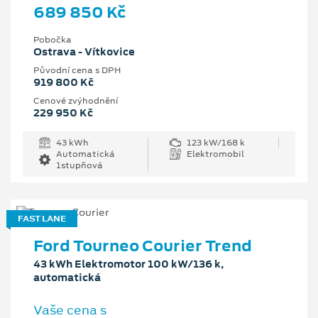
689 850 Kč
Pobočka
Ostrava - Vítkovice
Původní cena s DPH
919 800 Kč
Cenové zvýhodnění
229 950 Kč
43 kWh
123 kW/168 k
Automatická
Elektromobil
1stupňová
FAST LANE
Ford Tourneo Courier Trend
43 kWh Elektromotor 100 kW/136 k,
automatická
Vaše cena s