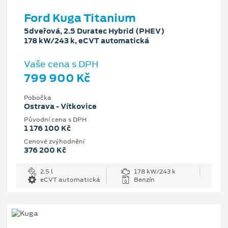
Ford Kuga Titanium
5dveřová, 2.5 Duratec Hybrid (PHEV)
178 kW/243 k, eCVT automatická
Vaše cena s DPH
799 900 Kč
Pobočka
Ostrava - Vítkovice
Původní cena s DPH
1 176 100 Kč
Cenové zvýhodnění
376 200 Kč
2.5 l
178 kW/243 k
eCVT automatická
Benzín