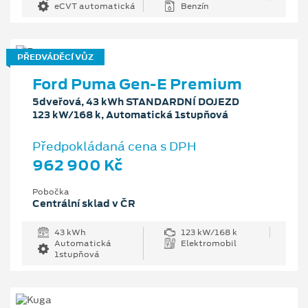
eCVT automatická
Benzín
PŘEDVÁDĚCÍ VŮZ
Ford Puma Gen-E Premium
5dveřová, 43 kWh STANDARDNÍ DOJEZD
123 kW/168 k, Automatická 1stupňová
Předpokládaná cena s DPH
962 900 Kč
Pobočka
Centrální sklad v ČR
43 kWh
123 kW/168 k
Automatická
Elektromobil
1stupňová