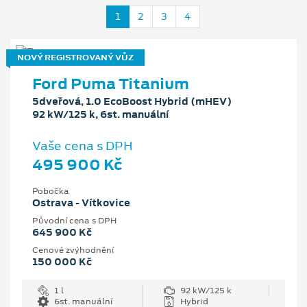
1
2
3
4
NOVÝ REGISTROVANÝ VŮZ
Ford Puma Titanium
5dveřová, 1.0 EcoBoost Hybrid (mHEV)
92 kW/125 k, 6st. manuální
Vaše cena s DPH
495 900 Kč
Pobočka
Ostrava - Vítkovice
Původní cena s DPH
645 900 Kč
Cenové zvýhodnění
150 000 Kč
1 l
92 kW/125 k
6st. manuální
Hybrid