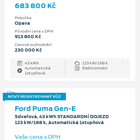
683 800 Kč
Pobočka
Opava
Původní cena s DPH
913 800 Kč
Cenové zvýhodnění
230 000 Kč
43 kWh
123 kW/168 k
Automatická
Elektromobil
1stupňová
NOVÝ REGISTROVANÝ VŮZ
Ford Puma Gen-E
5dveřová, 43 kWh STANDARDNÍ DOJEZD
123 kW/168 k, Automatická 1stupňová
Vaše cena s DPH