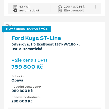
43 kWh
100 kW/136 k
automatická
Elektromobil
NOVÝ REGISTROVANÝ VŮZ
Ford Kuga ST-Line
5dveřová, 1.5 EcoBoost 137 kW/186 k,
8st. automatická
Vaše cena s DPH
759 800 Kč
Pobočka
Opava
Původní cena s DPH
989 800 Kč
Cenové zvýhodnění
230 000 Kč