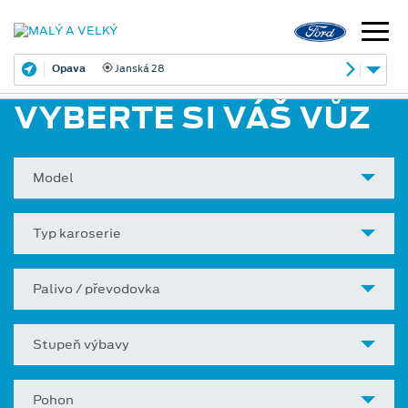
Opava
Janská 28
VYBERTE SI VÁŠ VŮZ
Model
Typ karoserie
Palivo / převodovka
Stupeň výbavy
Pohon