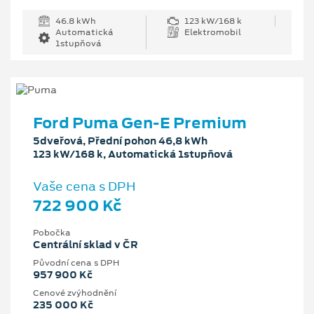
46.8 kWh
123 kW/168 k
Automatická
Elektromobil
1stupňová
Ford Puma Gen-E Premium
5dveřová, Přední pohon 46,8 kWh
123 kW/168 k, Automatická 1stupňová
Vaše cena s DPH
722 900 Kč
Pobočka
Centrální sklad v ČR
Původní cena s DPH
957 900 Kč
Cenové zvýhodnění
235 000 Kč