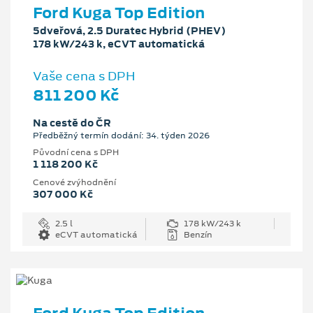
Ford Kuga Top Edition
5dveřová, 2.5 Duratec Hybrid (PHEV)
178 kW/243 k, eCVT automatická
Vaše cena s DPH
811 200 Kč
Na cestě do ČR
Předběžný termín dodání: 34. týden 2026
Původní cena s DPH
1 118 200 Kč
Cenové zvýhodnění
307 000 Kč
2.5 l
178 kW/243 k
eCVT automatická
Benzín