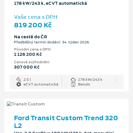
178 kW/243 k, eCVT automatická
Vaše cena s DPH
819 200 Kč
Na cestě do ČR
Předběžný termín dodání: 34. týden 2026
Původní cena s DPH
1 126 200 Kč
Cenové zvýhodnění
307 000 Kč
2.5 l
178 kW/243 k
eCVT automatická
Benzín
Ford Transit Custom Trend 320
L2