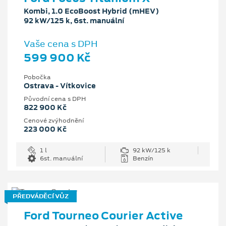
Kombi, 1.0 EcoBoost Hybrid (mHEV)
92 kW/125 k, 6st. manuální
Vaše cena s DPH
599 900 Kč
Pobočka
Ostrava - Vítkovice
Původní cena s DPH
822 900 Kč
Cenové zvýhodnění
223 000 Kč
1 l
92 kW/125 k
6st. manuální
Benzín
PŘEDVÁDĚCÍ VŮZ
Ford Tourneo Courier Active