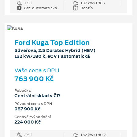
1.5 l
137 kW/186 k
8st. automatická
Benzín
Ford Kuga Top Edition
5dveřová, 2.5 Duratec Hybrid (HEV)
132 kW/180 k, eCVT automatická
Vaše cena s DPH
763 900 Kč
Pobočka
Centrální sklad v ČR
Původní cena s DPH
987 900 Kč
Cenové zvýhodnění
224 000 Kč
2.5 l
132 kW/180 k