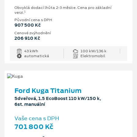
Obvyklá dodací lhůta 2-3 měsíce. Cena pro základní
1
verzi.
Původní cena s DPH
907 500 Kč
Cenové zvýhodnění
206 910 Kč
43 kWh
100 kW/136 k
automatická
Elektromobil
Ford Kuga Titanium
5dveřová, 1.5 EcoBoost 110 kW/150 k,
6st. manuální
Vaše cena s DPH
701 800 Kč