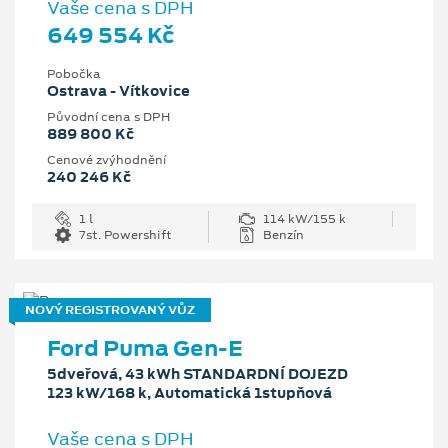
Vaše cena s DPH
649 554 Kč
Pobočka
Ostrava - Vítkovice
Původní cena s DPH
889 800 Kč
Cenové zvýhodnění
240 246 Kč
1 l
114 kW/155 k
7st. Powershift
Benzín
NOVÝ REGISTROVANÝ VŮZ
Ford Puma Gen-E
5dveřová, 43 kWh STANDARDNÍ DOJEZD
123 kW/168 k, Automatická 1stupňová
Vaše cena s DPH