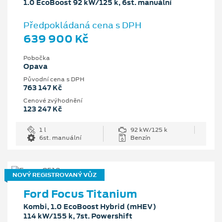
1.0 EcoBoost 92 kW/125 k, 6st. manuální
Předpokládaná cena s DPH
639 900 Kč
Pobočka
Opava
Původní cena s DPH
763 147 Kč
Cenové zvýhodnění
123 247 Kč
1 l
92 kW/125 k
6st. manuální
Benzín
NOVÝ REGISTROVANÝ VŮZ
Ford Focus Titanium
Kombi, 1.0 EcoBoost Hybrid (mHEV)
114 kW/155 k, 7st. Powershift