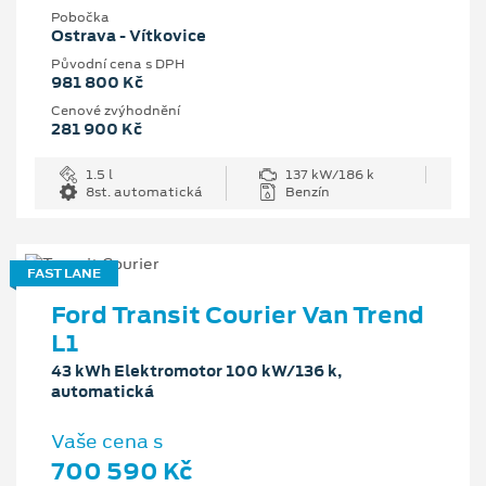
Pobočka
Ostrava - Vítkovice
Původní cena s DPH
981 800 Kč
Cenové zvýhodnění
281 900 Kč
1.5 l
137 kW/186 k
8st. automatická
Benzín
FAST LANE
Ford Transit Courier Van Trend
L1
43 kWh Elektromotor 100 kW/136 k,
automatická
Vaše cena s
700 590 Kč