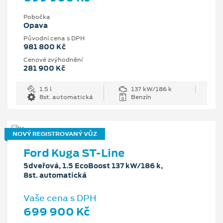
Pobočka
Opava
Původní cena s DPH
981 800 Kč
Cenové zvýhodnění
281 900 Kč
1.5 l
137 kW/186 k
8st. automatická
Benzín
NOVÝ REGISTROVANÝ VŮZ
Ford Kuga ST-Line
5dveřová, 1.5 EcoBoost 137 kW/186 k,
8st. automatická
Vaše cena s DPH
699 900 Kč