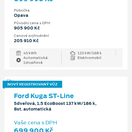
Pobočka
Opava
Původní cena s DPH
905 900 Kč
Cenové zvýhodnění
205 910 Kč
43 kWh
123 kW/168 k
Automatická
Elektromobil
1stupňová
NOVÝ REGISTROVANÝ VŮZ
Ford Kuga ST-Line
5dveřová, 1.5 EcoBoost 137 kW/186 k,
8st. automatická
Vaše cena s DPH
699 900 Kč