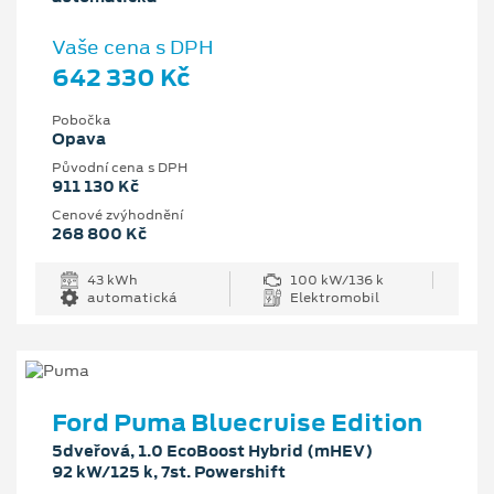
Vaše cena s DPH
642 330 Kč
Pobočka
Opava
Původní cena s DPH
911 130 Kč
Cenové zvýhodnění
268 800 Kč
43 kWh
100 kW/136 k
automatická
Elektromobil
Ford Puma Bluecruise Edition
5dveřová, 1.0 EcoBoost Hybrid (mHEV)
92 kW/125 k, 7st. Powershift