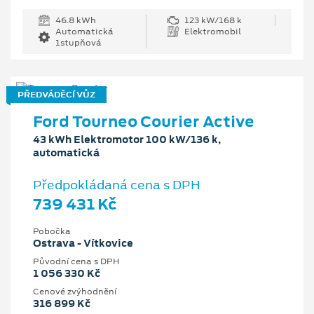
46.8 kWh
123 kW/168 k
Automatická
Elektromobil
1stupňová
PŘEDVÁDĚCÍ VŮZ
Ford Tourneo Courier Active
43 kWh Elektromotor 100 kW/136 k,
automatická
Předpokládaná cena s DPH
739 431 Kč
Pobočka
Ostrava - Vítkovice
Původní cena s DPH
1 056 330 Kč
Cenové zvýhodnění
316 899 Kč