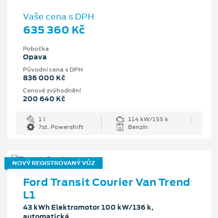
Vaše cena s DPH
635 360 Kč
Pobočka
Opava
Původní cena s DPH
836 000 Kč
Cenové zvýhodnění
200 640 Kč
1 l
114 kW/155 k
7st. Powershift
Benzín
NOVÝ REGISTROVANÝ VŮZ
Ford Transit Courier Van Trend
L1
43 kWh Elektromotor 100 kW/136 k,
automatická