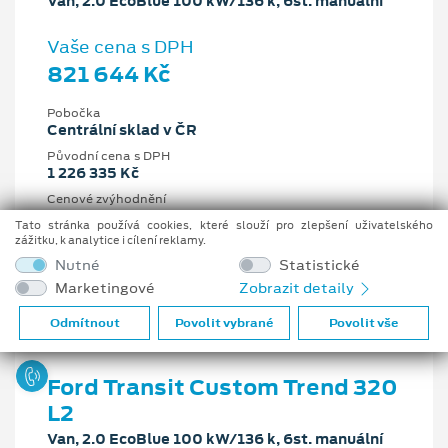
Van, 2.0 EcoBlue 100 kW/136 k, 6st. manuální
Vaše cena s DPH
821 644 Kč
Pobočka
Centrální sklad v ČR
Původní cena s DPH
1 226 335 Kč
Cenové zvýhodnění
404 691 Kč
Tato stránka používá cookies, které slouží pro zlepšení uživatelského
zážitku, k analytice i cílení reklamy.
2 l
100 kW/136 k
Nutné
Statistické
6st. manuální
Nafta
Marketingové
Zobrazit detaily
Odmítnout
Povolit vybrané
Povolit vše
Ford Transit Custom Trend 320
L2
Van, 2.0 EcoBlue 100 kW/136 k, 6st. manuální