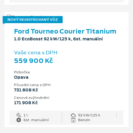
NOVÝ REGISTROVANÝ VŮZ
Ford Tourneo Courier Titanium
1.0 EcoBoost 92 kW/125 k, 6st. manuální
Vaše cena s DPH
559 900 Kč
Pobočka
Opava
Původní cena s DPH
731 808 Kč
Cenové zvýhodnění
171 908 Kč
1 l
92 kW/125 k
6st. manuální
Benzín