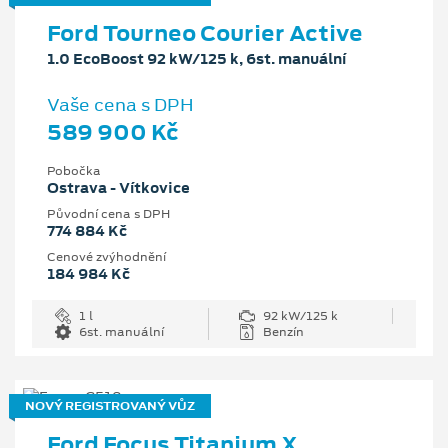
Ford Tourneo Courier Active
1.0 EcoBoost 92 kW/125 k, 6st. manuální
Vaše cena s DPH
589 900 Kč
Pobočka
Ostrava - Vítkovice
Původní cena s DPH
774 884 Kč
Cenové zvýhodnění
184 984 Kč
1 l
92 kW/125 k
6st. manuální
Benzín
NOVÝ REGISTROVANÝ VŮZ
Ford Focus Titanium X