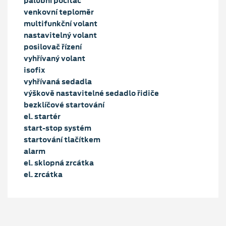
palubní počítač
venkovní teploměr
multifunkční volant
nastavitelný volant
posilovač řízení
vyhřívaný volant
isofix
vyhřívaná sedadla
výškově nastavitelné sedadlo řidiče
bezklíčové startování
el. startér
start-stop systém
startování tlačítkem
alarm
el. sklopná zrcátka
el. zrcátka