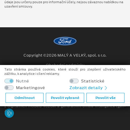
údaje jsou určeny pouze pro informační účely, nejsou závaznou nabídkou na
uzavření smlouvy.
Copyright ©2026 MALÝ A VELKÝ, spol. s r.o.
Obchodní podmínky
Tato stránka používá cookies, které slouží pro zlepšení uživatelského
zážitku, k analytice i cílení reklamy.
Ochrana osobních údajů
Nutné
Statistické
Prohlášení o zpracování údajů konečných zákazníků
Marketingové
Zobrazit detaily
Při tvorbě videí a obrázků na tomto webu je využíváno kombinace
Odmítnout
Povolit vybrané
Povolit vše
tradičních fotografií či videí, počítačem generovaných snímků (CGI)
z digitálních modelů vozidel a generativní umělé inteligence (gen-
AI).