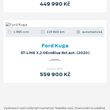
449 990 Kč
1 995 ccm
119 900 km
automatická
Ford Kuga
ST-LINE X,2.0EcoBlue 8st.aut. (2020)
Cena s DPH
559 900 Kč
Vyobrazení vozů může být ilustrativní. Nabídka vozů, financování a uváděné