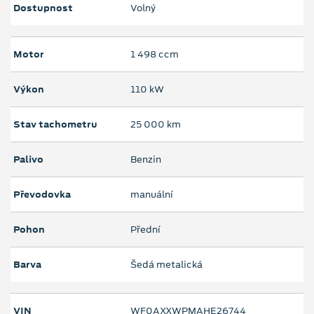
Dostupnost
Volný
Motor
1 498 ccm
Výkon
110 kW
Stav tachometru
25 000 km
Palivo
Benzin
Převodovka
manuální
Pohon
Přední
Barva
Šedá metalická
VIN
WF0AXXWPMAHE26744