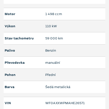
Motor
1 498 ccm
Výkon
110 kW
Stav tachometru
59 000 km
Palivo
Benzin
Převodovka
manuální
Pohon
Přední
Barva
Šedá metalická
VIN
WF0AXXWPMAHE26571