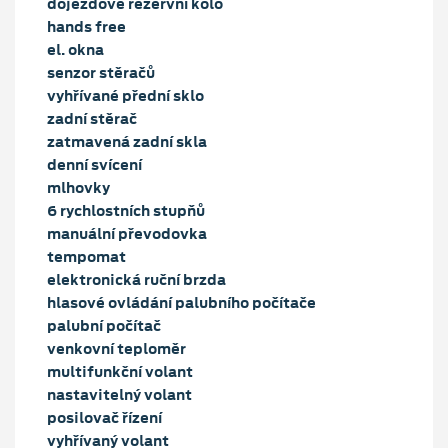
dojezdové rezervní kolo
hands free
el. okna
senzor stěračů
vyhřívané přední sklo
zadní stěrač
zatmavená zadní skla
denní svícení
mlhovky
6 rychlostních stupňů
manuální převodovka
tempomat
elektronická ruční brzda
hlasové ovládání palubního počítače
palubní počítač
venkovní teploměr
multifunkční volant
nastavitelný volant
posilovač řízení
vyhřívaný volant