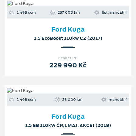
1 498 ccm
237 000 km
6st.manuální
Ford Kuga
1,5 EcoBoost 110kw CZ (2017)
Cena s DPH
229 990 Kč
1 498 ccm
25 000 km
manuální
Ford Kuga
1.5 EB 110kW ČR,1 MAJ, AKCE! (2018)