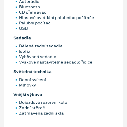
Autorádio
Bluetooth
CD přehrávač
Hlasové ovládání palubního počítače
Palubní počítač
USB
Sedadla
Dělená zadní sedadla
Isofix
Vyhřívaná sedadla
Výškově nastavitelné sedadlo řidiče
Světelná technika
Denní svícení
Mlhovky
Vnější výbava
Dojezdové rezervní kolo
Zadní stěrač
Zatmavená zadní skla