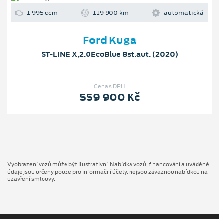
1 995 ccm
119 900 km
automatická
Ford Kuga
ST-LINE X,2.0EcoBlue 8st.aut. (2020)
Cena s DPH
559 900 Kč
Vyobrazení vozů může být ilustrativní. Nabídka vozů, financování a uváděné
údaje jsou určeny pouze pro informační účely, nejsou závaznou nabídkou na
uzavření smlouvy.