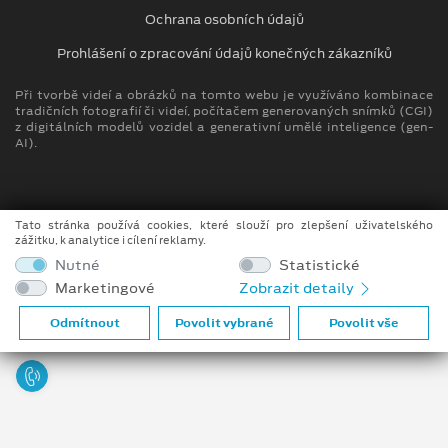
Ochrana osobních údajů
Prohlášení o zpracování údajů konečných zákazníků
Při tvorbě videí a obrázků na tomto webu je využíváno kombinace
tradičních fotografií či videí, počítačem generovaných snímků (CGI)
z digitálních modelů vozidel a generativní umělé inteligence (gen-
AI).
Tato stránka používá cookies, které slouží pro zlepšení uživatelského
zážitku, k analytice i cílení reklamy.
Nutné
Statistické
Marketingové
Zobrazit detaily
Odmítnout
Povolit vybrané
Povolit vše