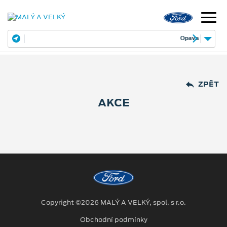
Opava
Janská 28
ZPĚT
AKCE
Copyright ©2026 MALÝ A VELKÝ, spol. s r.o.
Obchodní podmínky